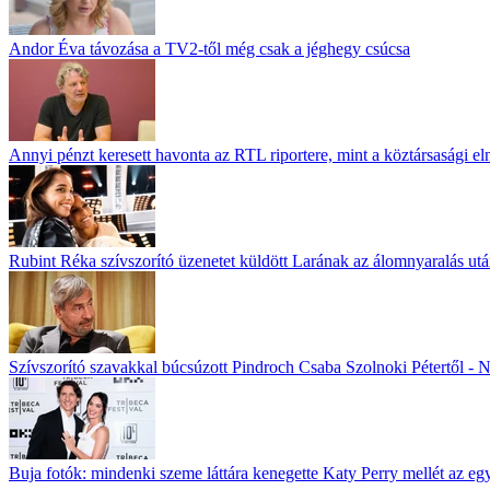
Andor Éva távozása a TV2-től még csak a jéghegy csúcsa
Annyi pénzt keresett havonta az RTL riportere, mint a köztársasági el
Rubint Réka szívszorító üzenetet küldött Larának az álomnyaralás ut
Szívszorító szavakkal búcsúzott Pindroch Csaba Szolnoki Pétertől - N
Buja fotók: mindenki szeme láttára kenegette Katy Perry mellét az eg