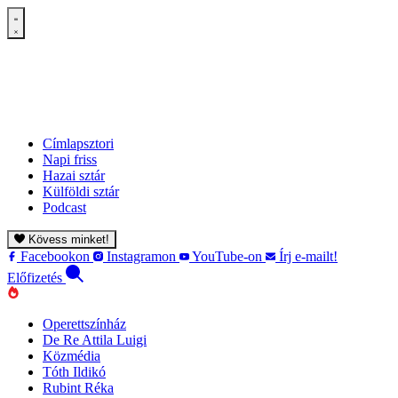
Címlapsztori
Napi friss
Hazai sztár
Külföldi sztár
Podcast
Kövess minket!
Facebookon
Instagramon
YouTube-on
Írj e-mailt!
Előfizetés
Operettszínház
De Re Attila Luigi
Közmédia
Tóth Ildikó
Rubint Réka