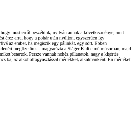
Az, hogy most erről beszélünk, nyilván annak a következménye, amit
ést érez arra, hogy a pohár után nyúljon, egyszerűen így
érfivá az ember, ha megiszik egy pálinkát, egy sört. Ebben
indenért megfizetünk – magyarázta a Sláger Kult című műsorban, majd
miket betartok. Persze vannak nehéz pillanatok, nagy a kísértés,
Nincs baj az alkoholfogyasztással mértékkel, alkalmanként. Én mértéket