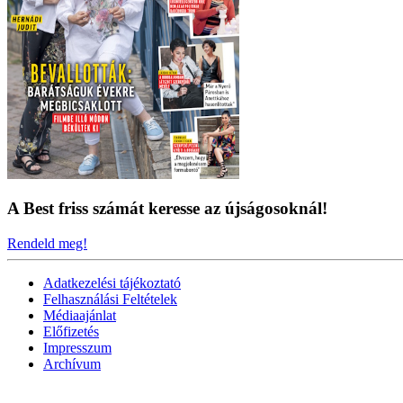
A Best friss számát keresse az újságosoknál!
Rendeld meg!
Adatkezelési tájékoztató
Felhasználási Feltételek
Médiaajánlat
Előfizetés
Impresszum
Archívum