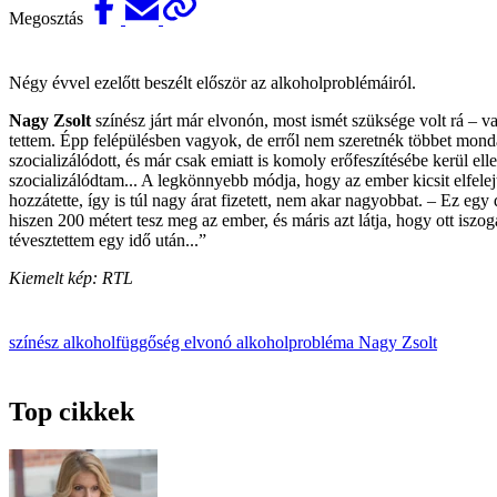
Megosztás
Négy évvel ezelőtt beszélt először az alkoholproblémáiról.
Nagy Zsolt
színész járt már elvonón, most ismét szüksége volt rá – va
tettem. Épp felépülésben vagyok, de erről nem szeretnék többet mon
szocializálódott, és már csak emiatt is komoly erőfeszítésébe kerül el
szocializálódtam... A legkönnyebb módja, hogy az ember kicsit elfel
hozzátette, így is túl nagy árat fizetett, nem akar nagyobbat. – Ez eg
hiszen 200 métert tesz meg az ember, és máris azt látja, hogy ott isz
tévesztettem egy idő után...”
Kiemelt kép: RTL
színész
alkoholfüggőség
elvonó
alkoholprobléma
Nagy Zsolt
Top cikkek