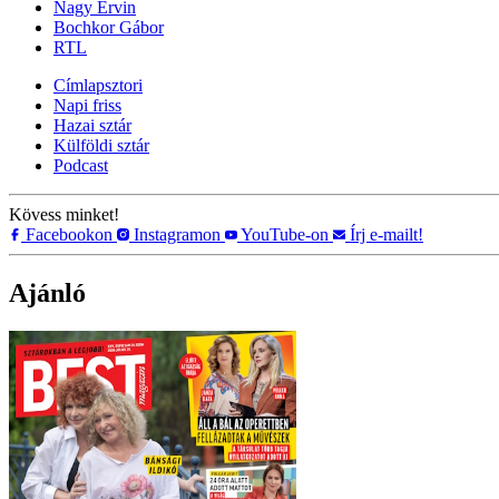
Nagy Ervin
Bochkor Gábor
RTL
Címlapsztori
Napi friss
Hazai sztár
Külföldi sztár
Podcast
Kövess minket!
Facebookon
Instagramon
YouTube-on
Írj e-mailt!
Ajánló