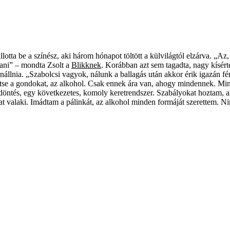
llotta be a színész, aki három hónapot töltött a külvilágtól elzárva. „
dani” – mondta Zsolt a
Blikknek
. Korábban azt sem tagadta, nagy kísért
lenállnia. „Szabolcsi vagyok, nálunk a ballagás után akkor érik igazán f
ejtse a gondokat, az alkohol. Csak ennek ára van, ahogy mindennek. M
y döntés, egy következetes, komoly keretrendszer. Szabályokat hoztam, a
ogat valaki. Imádtam a pálinkát, az alkohol minden formáját szerettem. 