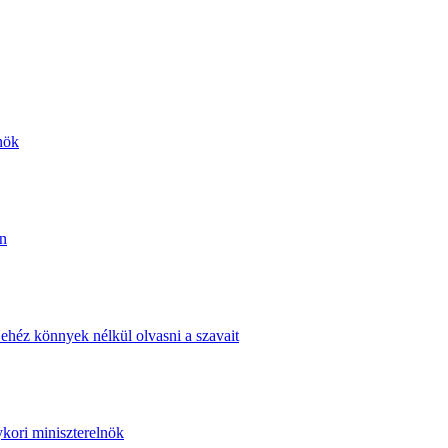
nök
án
ehéz könnyek nélkül olvasni a szavait
ykori miniszterelnök