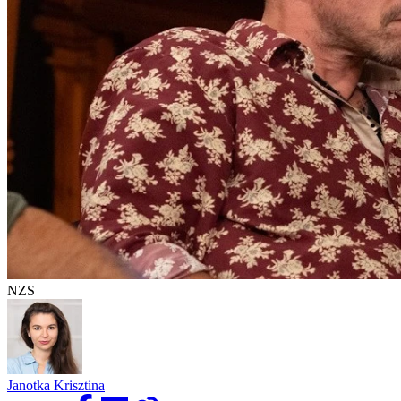
NZS
Janotka Krisztina