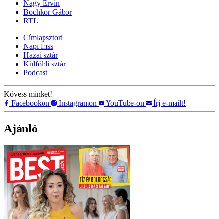
Nagy Ervin
Bochkor Gábor
RTL
Címlapsztori
Napi friss
Hazai sztár
Külföldi sztár
Podcast
Kövess minket!
Facebookon
Instagramon
YouTube-on
Írj e-mailt!
Ajánló