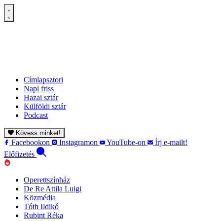
Címlapsztori
Napi friss
Hazai sztár
Külföldi sztár
Podcast
Kövess minket!
Facebookon
Instagramon
YouTube-on
Írj e-mailt!
Előfizetés
Operettszínház
De Re Attila Luigi
Közmédia
Tóth Ildikó
Rubint Réka