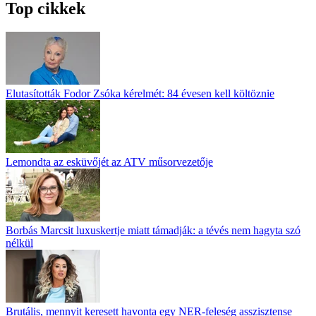
Top cikkek
Elutasították Fodor Zsóka kérelmét: 84 évesen kell költöznie
Lemondta az esküvőjét az ATV műsorvezetője
Borbás Marcsit luxuskertje miatt támadják: a tévés nem hagyta szó
nélkül
Brutális, mennyit keresett havonta egy NER-feleség asszisztense