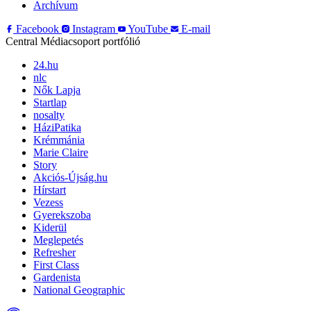
Archívum
Facebook
Instagram
YouTube
E-mail
Central Médiacsoport portfólió
24.hu
nlc
Nők Lapja
Startlap
nosalty
HáziPatika
Krémmánia
Marie Claire
Story
Akciós-Újság.hu
Hírstart
Vezess
Gyerekszoba
Kiderül
Meglepetés
Refresher
First Class
Gardenista
National Geographic