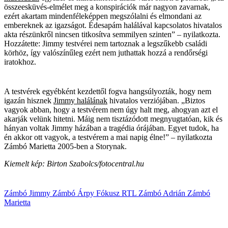
összeesküvés-elmélet meg a konspirációk már nagyon zavarnak,
ezért akartam mindenféleképpen megszólalni és elmondani az
embereknek az igazságot. Édesapám halálával kapcsolatos hivatalos
akta részünkről nincsen titkosítva semmilyen szinten” – nyilatkozta.
Hozzátette: Jimmy testvérei nem tartoznak a legszűkebb családi
körhöz, így valószínűleg ezért nem juthattak hozzá a rendőrségi
iratokhoz.
A testvérek egyébként kezdettől fogva hangsúlyozták, hogy nem
igazán hisznek
Jimmy halálának
hivatalos verziójában. „Biztos
vagyok abban, hogy a testvérem nem úgy halt meg, ahogyan azt el
akarják velünk hitetni. Máig nem tisztázódott megnyugtatóan, kik és
hányan voltak Jimmy házában a tragédia órájában. Egyet tudok, ha
én akkor ott vagyok, a testvérem a mai napig élne!” – nyilatkozta
Zámbó Marietta 2005-ben a Storynak.
Kiemelt kép: Birton Szabolcs/fotocentral.hu
Zámbó Jimmy
Zámbó Árpy
Fókusz
RTL
Zámbó Adrián
Zámbó
Marietta