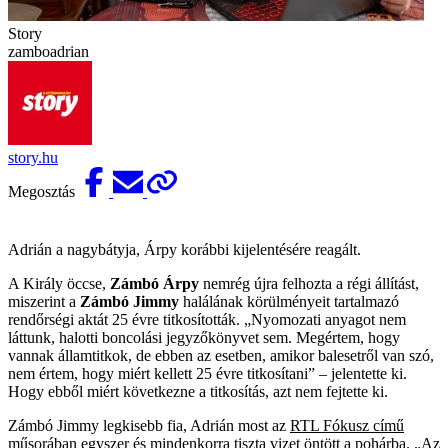
Story
zamboadrian
story.hu
Megosztás
Adrián a nagybátyja, Árpy korábbi kijelentésére reagált.
A Király öccse,
Zámbó Árpy
nemrég újra felhozta a régi állítást,
miszerint a
Zámbó Jimmy
halálának körülményeit tartalmazó
rendőrségi aktát 25 évre titkosították. „Nyomozati anyagot nem
láttunk, halotti boncolási jegyzőkönyvet sem. Megértem, hogy
vannak államtitkok, de ebben az esetben, amikor balesetről van szó,
nem értem, hogy miért kellett 25 évre titkosítani” – jelentette ki.
Hogy ebből miért következne a titkosítás, azt nem fejtette ki.
Zámbó Jimmy legkisebb fia, Adrián most az
RTL Fókusz című
műsorában
egyszer és mindenkorra tiszta vizet öntött a pohárba. „Az