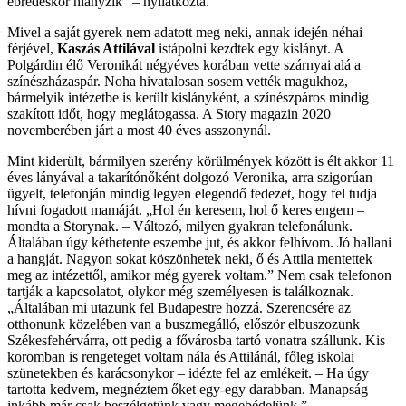
ébredéskor hiányzik” – nyilatkozta.
Mivel a saját gyerek nem adatott meg neki, annak idején néhai
férjével,
Kaszás Attilával
istápolni kezdtek egy kislányt. A
Polgárdin élő Veronikát négyéves korában vette szárnyai alá a
színészházaspár. Noha hivatalosan sosem vették magukhoz,
bármelyik intézetbe is került kislányként, a színészpáros mindig
szakított időt, hogy meglátogassa. A Story magazin 2020
novemberében járt a most 40 éves asszonynál.
Mint kiderült, bármilyen szerény körülmények között is élt akkor 11
éves lányával a takarítónőként dolgozó Veronika, arra szigorúan
ügyelt, telefonján mindig legyen elegendő fedezet, hogy fel tudja
hívni fogadott mamáját. „Hol én keresem, hol ő keres engem –
mondta a Storynak. – Változó, milyen gyakran telefonálunk.
Általában úgy kéthetente eszembe jut, és akkor felhívom. Jó hallani
a hangját. Nagyon sokat köszönhetek neki, ő és Attila mentettek
meg az intézettől, amikor még gyerek voltam.” Nem csak telefonon
tartják a kapcsolatot, olykor még személyesen is találkoznak.
„Általában mi utazunk fel Budapestre hozzá. Szerencsére az
otthonunk közelében van a buszmegálló, először elbuszozunk
Székesfehérvárra, ott pedig a fővárosba tartó vonatra szállunk. Kis
koromban is rengeteget voltam nála és Attilánál, főleg iskolai
szünetekben és karácsonykor – idézte fel az emlékeit. – Ha úgy
tartotta kedvem, megnéztem őket egy-egy darabban. Manapság
inkább már csak beszélgetünk vagy megebédelünk.”