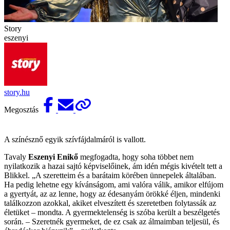
Story
eszenyi
story.hu
Megosztás
A színésznő egyik szívfájdalmáról is vallott.
Tavaly
Eszenyi Enikő
megfogadta, hogy soha többet nem
nyilatkozik a hazai sajtó képviselőinek, ám idén mégis kivételt tett a
Blikkel. „A szeretteim és a barátaim körében ünnepelek általában.
Ha pedig lehetne egy kívánságom, ami valóra válik, amikor elfújom
a gyertyát, az az lenne, hogy az édesanyám örökké éljen, mindenki
találkozzon azokkal, akiket elveszített és szeretetben folytassák az
életüket – mondta. A gyermektelenség is szóba került a beszélgetés
során. – Szeretnék gyermeket, de ez csak az álmaimban teljesül, és