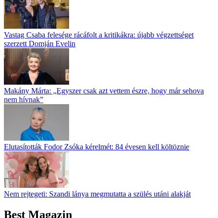
Vastag Csaba felesége rácáfolt a kritikákra: újabb végzettséget
szerzett Domján Evelin
Makány Márta: „Egyszer csak azt vettem észre, hogy már sehova
nem hívnak”
Elutasították Fodor Zsóka kérelmét: 84 évesen kell költöznie
Nem rejtegeti: Szandi lánya megmutatta a szülés utáni alakját
Best Magazin