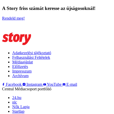
A Story friss számát keresse az újságosoknál!
Rendeld meg!
Adatkezelési tájékoztató
Felhasználási Feltételek
Médiaajánlat
Előfizetés
Impresszum
Archívum
Facebook
Instagram
YouTube
E-mail
Central Médiacsoport portfólió
24.hu
nlc
Nők Lapja
Startlap