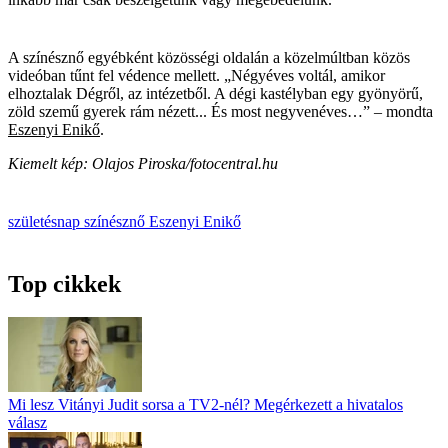
A színésznő egyébként közösségi oldalán a közelmúltban közös
videóban tűnt fel védence mellett. „Négyéves voltál, amikor
elhoztalak Dégről, az intézetből. A dégi kastélyban egy gyönyörű,
zöld szemű gyerek rám nézett... És most negyvenéves…” – mondta
Eszenyi Enikő
.
Kiemelt kép: Olajos Piroska/fotocentral.hu
születésnap
színésznő
Eszenyi Enikő
Top cikkek
Mi lesz Vitányi Judit sorsa a TV2-nél? Megérkezett a hivatalos
válasz