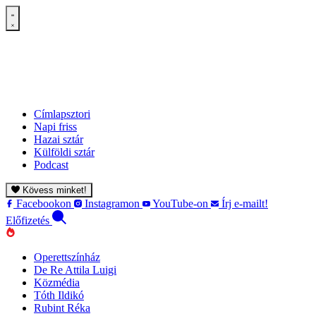
Címlapsztori
Napi friss
Hazai sztár
Külföldi sztár
Podcast
Kövess minket!
Facebookon
Instagramon
YouTube-on
Írj e-mailt!
Előfizetés
Operettszínház
De Re Attila Luigi
Közmédia
Tóth Ildikó
Rubint Réka