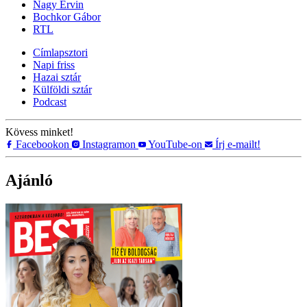
Nagy Ervin
Bochkor Gábor
RTL
Címlapsztori
Napi friss
Hazai sztár
Külföldi sztár
Podcast
Kövess minket!
Facebookon
Instagramon
YouTube-on
Írj e-mailt!
Ajánló