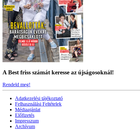
A Best friss számát keresse az újságosoknál!
Rendeld meg!
Adatkezelési tájékoztató
Felhasználási Feltételek
Médiaajánlat
Előfizetés
Impresszum
Archívum