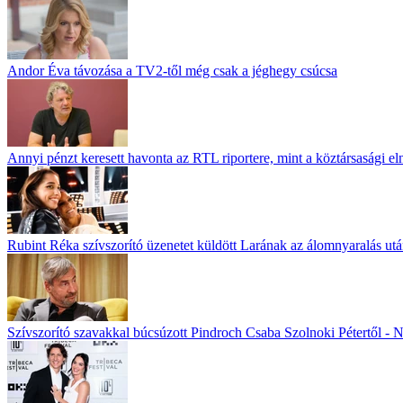
Andor Éva távozása a TV2-től még csak a jéghegy csúcsa
Annyi pénzt keresett havonta az RTL riportere, mint a köztársasági el
Rubint Réka szívszorító üzenetet küldött Larának az álomnyaralás ut
Szívszorító szavakkal búcsúzott Pindroch Csaba Szolnoki Pétertől - N