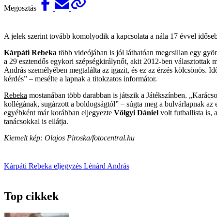
Megosztás
A jelek szerint tovább komolyodik a kapcsolata a nála 17 évvel időse
Kárpáti Rebeka
több videójában is jól láthatóan megcsillan egy gy
a 29 esztendős egykori szépségkirálynőt, akit 2012-ben választottak m
András személyében megtalálta az igazit, és ez az érzés kölcsönös. Id
kérdés” – mesélte a lapnak a titokzatos informátor.
Rebeka
mostanában több darabban is játszik a Játékszínben. „Karácson
kollégának, sugárzott a boldogságtól” – súgta meg a bulvárlapnak az 
egyébként már korábban eljegyezte
Völgyi Dániel
volt futballista is
tanácsokkal is ellátja.
Kiemelt kép: Olajos Piroska/fotocentral.hu
Kárpáti Rebeka
eljegyzés
Lénárd András
Top cikkek