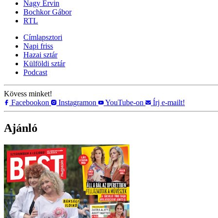
Nagy Ervin
Bochkor Gábor
RTL
Címlapsztori
Napi friss
Hazai sztár
Külföldi sztár
Podcast
Kövess minket!
Facebookon
Instagramon
YouTube-on
Írj e-mailt!
Ajánló