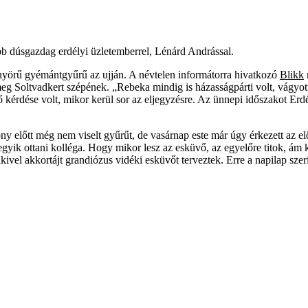
bb dúsgazdag erdélyi üzletemberrel, Lénárd Andrással.
önyörű gyémántgyűrű az ujján. A névtelen informátorra hivatkozó
Blikk
eg Soltvadkert szépének. „Rebeka mindig is házasságpárti volt, vágyott 
ő kérdése volt, mikor kerül sor az eljegyzésre. Az ünnepi időszakot Erd
y előtt még nem viselt gyűrűt, de vasárnap este már úgy érkezett az e
egyik ottani kolléga. Hogy mikor lesz az esküvő, az egyelőre titok, ám
, akivel akkortájt grandiózus vidéki esküvőt terveztek. Erre a napilap sze