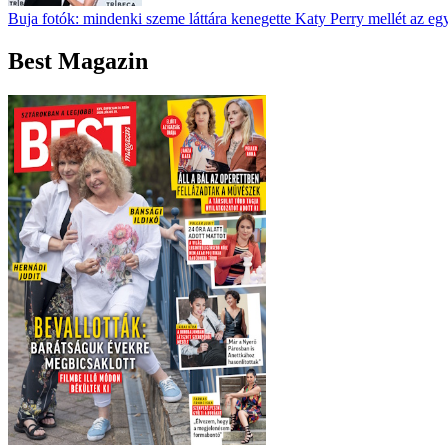
Buja fotók: mindenki szeme láttára kenegette Katy Perry mellét az eg
Best Magazin