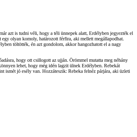
már azt is tudni véli, hogy a téli ünnepek alatt, Erdélyben jegyezték el
egy olyan komoly, határozott férfira, aki mellett megállapodhat.
élyben töltötték, én azt gondolom, akkor hangozhatott el a nagy
lőadásra, hogy ott csillogott az ujján. Örömmel mutatta meg néhány
 könnyen lehet, hogy még idén lagzit ülnek Erdélyben. Rebekát
rint ismét jó esély van. Hozzáteszik: Rebeka felnéz párjára, aki üzleti