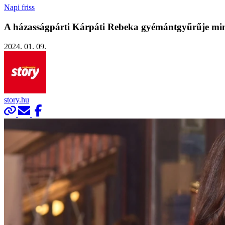
Napi friss
A házasságpárti Kárpáti Rebeka gyémántgyűrűje min
2024. 01. 09.
story.hu