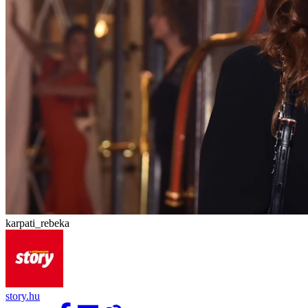
karpati_rebeka
story.hu