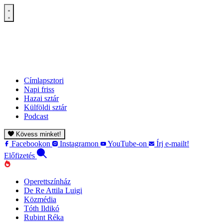
Címlapsztori
Napi friss
Hazai sztár
Külföldi sztár
Podcast
Kövess minket!
Facebookon
Instagramon
YouTube-on
Írj e-mailt!
Előfizetés
Operettszínház
De Re Attila Luigi
Közmédia
Tóth Ildikó
Rubint Réka