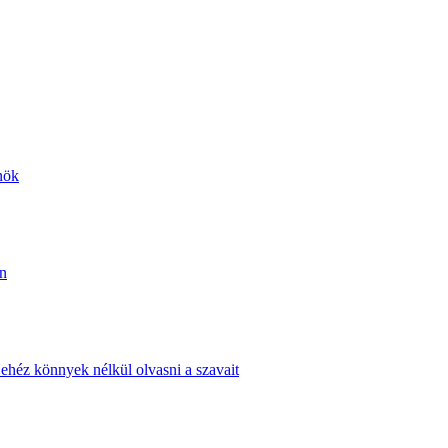
nök
án
ehéz könnyek nélkül olvasni a szavait