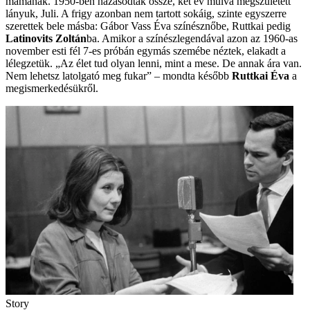
mamának. 1950-ben házasodtak össze, két év múlva megszületett
lányuk, Juli. A frigy azonban nem tartott sokáig, szinte egyszerre
szerettek bele másba: Gábor Vass Éva színésznőbe, Ruttkai pedig
Latinovits Zoltán
ba. Amikor a színészlegendával azon az 1960-as
november esti fél 7-es próbán egymás szemébe néztek, elakadt a
lélegzetük. „Az élet tud olyan lenni, mint a mese. De annak ára van.
Nem lehetsz latolgató meg fukar” – mondta később
Ruttkai Éva
a
megismerkedésükről.
Story