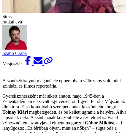
Story
ruttkai eva
Szabó Csaba
Megosztás
A színészkirálynő magánélete éppen olyan változatos volt, mint
színházi és filmes repertoárja.
Gyerekszínészként már sikert aratott, majd 1945-ben a
Zeneakadémián elszavalt egy verset, ott figyelt fel rá a Vígszínház
direktora. Első komolyabb szerepét annak köszönhette, hogy
Tolnay Klári
megbetegedett, és be kellett ugrania a helyére. Állva
tapsoltak neki. A színháznak köszönhette a szerelmet is. Fiatal
színésznőként az anyjával elment megnézni
Gábor Miklós
t, aki
lenyűgözte: „Ez férfiban olyan, mint én nőben” – súgta oda a