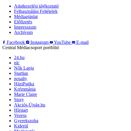
Adatkezelési tájékoztató
Felhasználási Feltételek
Médiaajánlat
Előfizetés
Impresszum
Archívum
Facebook
Instagram
YouTube
E-mail
Central Médiacsoport portfólió
24.hu
nlc
Nők Lapja
Startlap
nosalty
HáziPatika
Krémmánia
Marie Claire
Story
Akciós-Újság.hu
Hírstart
Vezess
Gyerekszoba
Kiderül