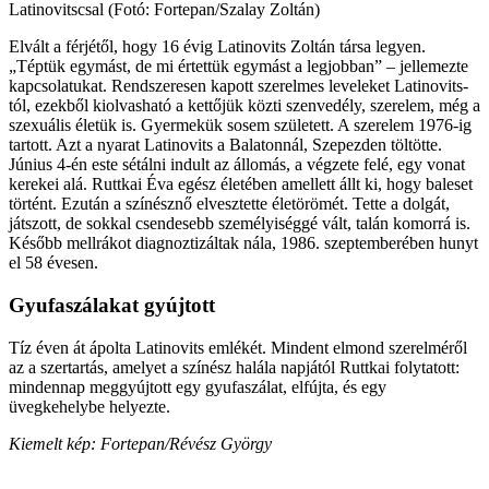
Latinovitscsal (Fotó: Fortepan/Szalay Zoltán)
Elvált a férjétől, hogy 16 évig Latinovits Zoltán társa legyen.
„Téptük egymást, de mi értettük egymást a legjobban” – jellemezte
kapcsolatukat. Rendszeresen kapott szerelmes leveleket Latinovits­
tól, ezekből kiolvasható a kettőjük közti szenvedély, szerelem, még a
szexuális életük is. Gyermekük sosem született. A szerelem 1976-ig
tartott. Azt a nyarat Latinovits a Balatonnál, Szepezden töltötte.
Június 4-én este sétálni indult az állomás, a végzete felé, egy vonat
kerekei alá. Ruttkai Éva egész életében amellett állt ki, hogy baleset
történt. Ezután a színésznő elvesztette életörömét. Tette a dolgát,
játszott, de sokkal csendesebb személyiséggé vált, talán komorrá is.
Később mellrákot diagnoztizáltak nála, 1986. szeptemberében hunyt
el 58 évesen.
Gyufaszálakat gyújtott
Tíz éven át ápolta Latinovits emlékét. Mindent elmond szerelméről
az a szertartás, amelyet a színész halála napjától Ruttkai folytatott:
mindennap meggyújtott egy gyufaszálat, elfújta, és egy
üvegkehelybe helyezte.
Kiemelt kép: Fortepan/Révész György