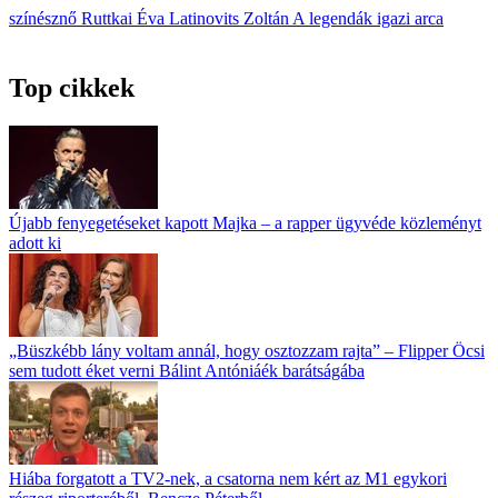
színésznő
Ruttkai Éva
Latinovits Zoltán
A legendák igazi arca
Top cikkek
Újabb fenyegetéseket kapott Majka – a rapper ügyvéde közleményt
adott ki
„Büszkébb lány voltam annál, hogy osztozzam rajta” – Flipper Öcsi
sem tudott éket verni Bálint Antóniáék barátságába
Hiába forgatott a TV2-nek, a csatorna nem kért az M1 egykori