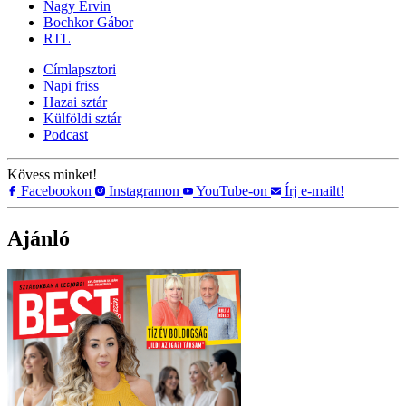
Nagy Ervin
Bochkor Gábor
RTL
Címlapsztori
Napi friss
Hazai sztár
Külföldi sztár
Podcast
Kövess minket!
Facebookon
Instagramon
YouTube-on
Írj e-mailt!
Ajánló