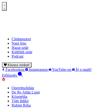
Címlapsztori
Napi friss
Hazai sztár
Külföldi sztár
Podcast
Kövess minket!
Facebookon
Instagramon
YouTube-on
Írj e-mailt!
Előfizetés
Operettszínház
De Re Attila Luigi
Közmédia
Tóth Ildikó
Rubint Réka