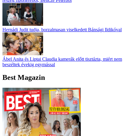
részeg riporteréből, Bencze Péterből
Hernádi Judit tudja, borzalmasan viselkedett Bánsági Ildikóval
Ábel Anita és Liptai Claudia kamerák előtt tisztázta, miért nem
beszéltek évekig egymással
Best Magazin