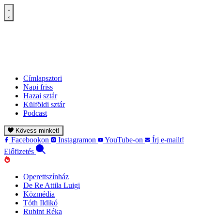
Címlapsztori
Napi friss
Hazai sztár
Külföldi sztár
Podcast
Kövess minket!
Facebookon
Instagramon
YouTube-on
Írj e-mailt!
Előfizetés
Operettszínház
De Re Attila Luigi
Közmédia
Tóth Ildikó
Rubint Réka