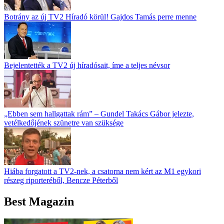
Botrány az új TV2 Híradó körül! Gajdos Tamás perre menne
Bejelentették a TV2 új híradósait, íme a teljes névsor
„Ebben sem hallgattak rám” – Gundel Takács Gábor jelezte,
vetélkedőjének szünetre van szüksége
Hiába forgatott a TV2-nek, a csatorna nem kért az M1 egykori
részeg riporteréből, Bencze Péterből
Best Magazin