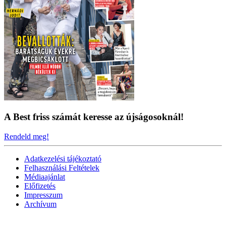
A Best friss számát keresse az újságosoknál!
Rendeld meg!
Adatkezelési tájékoztató
Felhasználási Feltételek
Médiaajánlat
Előfizetés
Impresszum
Archívum