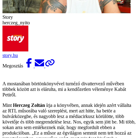
Story
herczeg_nyito
story.hu
Megosztás
A mostanában börtönkönyvével turnézó divattervező művében
többek között azt is elárulta, mi a kendőzetlen véleménye Kabát
Petiről.
Mint
Herczeg Zoltán
írja a könyvében, annak idején azért vállalta
az RTL műsorába való szereplést, mert azt hitte, ha betör a
bulvárközegbe, és nagyobb lesz a médiacirkusz körülötte, több
követője és több megrendelése lesz. Nos, egyik sem jött be. Mi több,
sokan arra sem emlékeznek már, hogy megfordult ebben a
produkcióban. „Ez a műsor az égvilágon semmit nem tett hozzá az