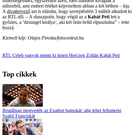
ismertségemhez, egyszerűen azért, mert mindent kivágtak a
műsorból, ami emberi értéket képviseltem abban a két hétben – írja.
A
divattervező
azt is elárulta, hogy szerepléséért 3 milliót alkudott ki
az RTL-től. – A slusszpoén, hogy végül az a
Kabát Peti
lett a
győztes, a ’dzsungel királya’, aki két órán belül elpusztulna” – tette
hozzá.
Kiemelt kép: Olajos Piroska/fotocentral.hu
RTL
Celeb vagyok ments ki innen
Herczeg Zoltán
Kabát Peti
Top cikkek
Brutálisan megverték az Exatlon bajnokát: alig lehet felismerni
Szabó Franciskát