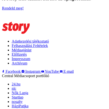
Rendeld meg!
Adatkezelési tájékoztató
Felhasználási Feltételek
Médiaajánlat
Előfizetés
Impresszum
Archívum
Facebook
Instagram
YouTube
E-mail
Central Médiacsoport portfólió
24.hu
nlc
Nők Lapja
Startlap
nosalty
HáziPatika