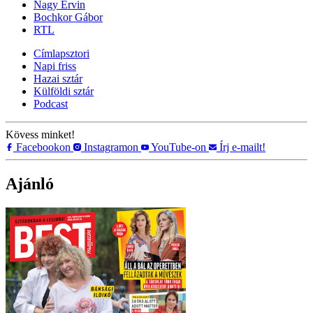
Nagy Ervin
Bochkor Gábor
RTL
Címlapsztori
Napi friss
Hazai sztár
Külföldi sztár
Podcast
Kövess minket!
Facebookon
Instagramon
YouTube-on
Írj e-mailt!
Ajánló