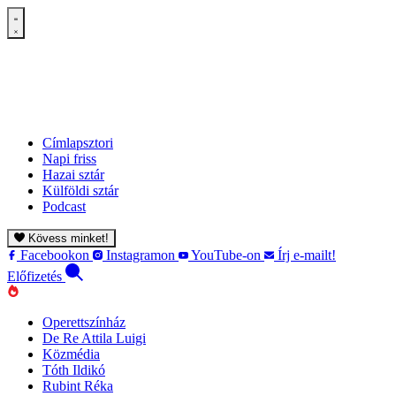
Címlapsztori
Napi friss
Hazai sztár
Külföldi sztár
Podcast
Kövess minket!
Facebookon
Instagramon
YouTube-on
Írj e-mailt!
Előfizetés
Operettszínház
De Re Attila Luigi
Közmédia
Tóth Ildikó
Rubint Réka