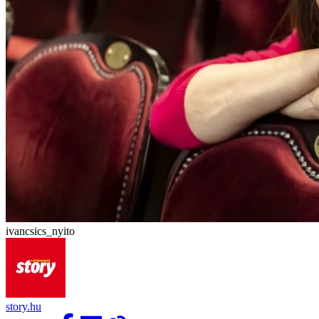
ivancsics_nyito
story.hu