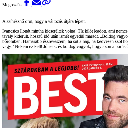
Megosztás
A színésznő örül, hogy a változás útjára lépett.
Ivancsics Ilonát mintha kicserélték volna! Tíz kilót leadott, ami nemcs
tavaly kiderült, hosszú idő után ismét
egyedül maradt
. „Boldog vagyok
bőrömben. Hamarabb észreveszem, ha süt a nap, ha kedvesen szól hozz
vagy!’ Nekem ez kell! Jólesik, és boldog vagyok, hogy azon a borús 