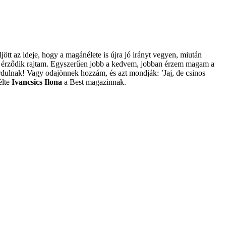
jött az ideje, hogy a magánélete is újra jó irányt vegyen, miután
út érződik rajtam. Egyszerűen jobb a kedvem, jobban érzem magam a
rdulnak! Vagy odajönnek hozzám, és azt mondják: ’Jaj, de csinos
élte
Ivancsics Ilona
a Best magazinnak.