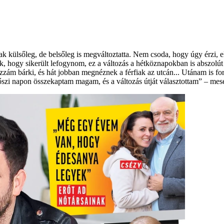
ak külsőleg, de belsőleg is megváltoztatta. Nem csoda, hogy úgy érzi, el
, hogy sikerült lefogynom, ez a változás a hétköznapokban is abszol
ám bárki, és hát jobban megnéznek a férfiak az utcán... Utánam is fo
őszi napon összekaptam magam, és a változás útját választottam” – mes