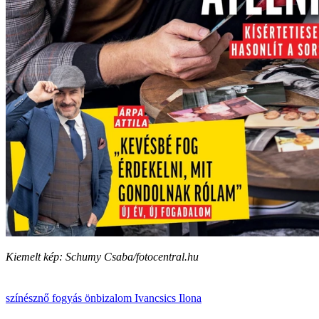
Kiemelt kép: Schumy Csaba/fotocentral.hu
színésznő
fogyás
önbizalom
Ivancsics Ilona