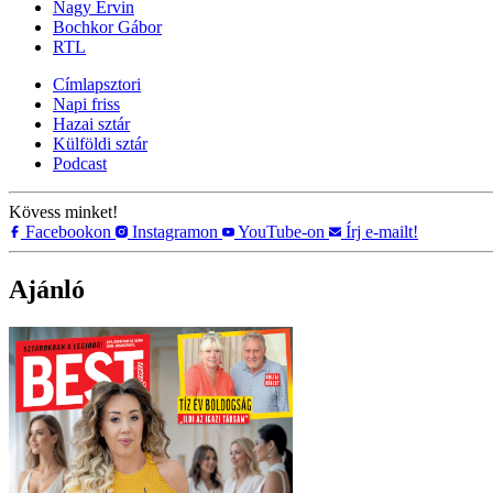
Nagy Ervin
Bochkor Gábor
RTL
Címlapsztori
Napi friss
Hazai sztár
Külföldi sztár
Podcast
Kövess minket!
Facebookon
Instagramon
YouTube-on
Írj e-mailt!
Ajánló