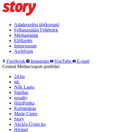
Adatkezelési tájékoztató
Felhasználási Feltételek
Médiaajánlat
Előfizetés
Impresszum
Archívum
Facebook
Instagram
YouTube
E-mail
Central Médiacsoport portfólió
24.hu
nlc
Nők Lapja
Startlap
nosalty
HáziPatika
Krémmánia
Marie Claire
Story
Akciós-Újság.hu
Hírstart