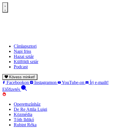
Címlapsztori
Napi friss
Hazai sztár
Külföldi sztár
Podcast
Kövess minket!
Facebookon
Instagramon
YouTube-on
Írj e-mailt!
Előfizetés
Operettszínház
De Re Attila Luigi
Közmédia
Tóth Ildikó
Rubint Réka