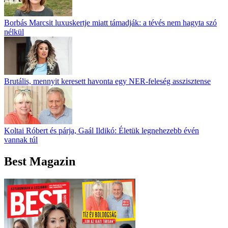
Borbás Marcsit luxuskertje miatt támadják: a tévés nem hagyta szó
nélkül
Brutális, mennyit keresett havonta egy NER-feleség asszisztense
Koltai Róbert és párja, Gaál Ildikó: Életük legnehezebb évén
vannak túl
Best Magazin