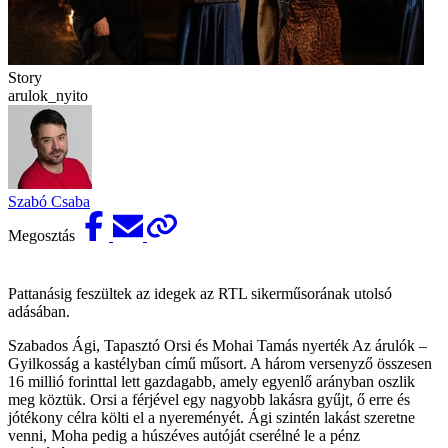
Story
arulok_nyito
Szabó Csaba
Megosztás
Pattanásig feszültek az idegek az RTL sikerműsorának utolsó
adásában.
Szabados Ági, Tapasztó Orsi és Mohai Tamás nyerték Az árulók –
Gyilkosság a kastélyban című műsort. A három versenyző összesen
16 millió forinttal lett gazdagabb, amely egyenlő arányban oszlik
meg köztük. Orsi a férjével egy nagyobb lakásra gyűjt, ő erre és
jótékony célra költi el a nyereményét. Ági szintén lakást szeretne
venni, Moha pedig a húszéves autóját cserélné le a pénz