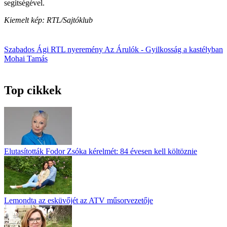
segítségével.
Kiemelt kép: RTL/Sajtóklub
Szabados Ági
RTL
nyeremény
Az Árulók - Gyilkosság a kastélyban
Mohai Tamás
Top cikkek
Elutasították Fodor Zsóka kérelmét: 84 évesen kell költöznie
Lemondta az esküvőjét az ATV műsorvezetője