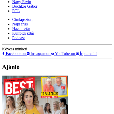
Nagy Ervin
Bochkor Gábor
RTL
Címlapsztori
Napi friss
Hazai sztár
Külföldi sztár
Podcast
Kövess minket!
Facebookon
Instagramon
YouTube-on
Írj e-mailt!
Ajánló