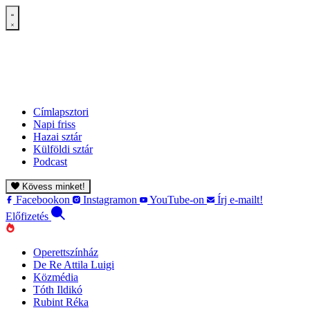
Címlapsztori
Napi friss
Hazai sztár
Külföldi sztár
Podcast
Kövess minket!
Facebookon
Instagramon
YouTube-on
Írj e-mailt!
Előfizetés
Operettszínház
De Re Attila Luigi
Közmédia
Tóth Ildikó
Rubint Réka