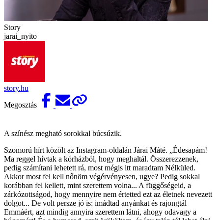
Story
jarai_nyito
story.hu
Megosztás
A színész megható sorokkal búcsúzik.
Szomorú hírt közölt az Instagram-oldalán Járai Máté. „Édesapám!
Ma reggel hívtak a kórházból, hogy meghaltál. Összerezzenek,
pedig számítani lehetett rá, most mégis itt maradtam Nélküled.
Akkor most fel kell nőnöm végérvényesen, ugye? Pedig sokkal
korábban fel kellett, mint szerettem volna... A függőségeid, a
zárkózottságod, hogy mennyire nem értetted ezt az életnek nevezett
dolgot... De volt persze jó is: imádtad anyánkat és rajongtál
Emmáért, azt mindig annyira szerettem látni, ahogy odavagy a