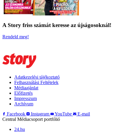
A Story friss számát keresse az újságosoknál!
Rendeld meg!
Adatkezelési tájékoztató
Felhasználási Feltételek
Médiaajánlat
Előfizetés
Impresszum
Archívum
Facebook
Instagram
YouTube
E-mail
Central Médiacsoport portfólió
24.hu