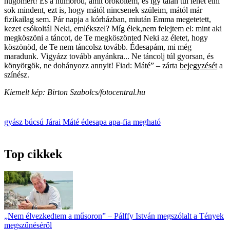
húgomért! És a humorod, amit örököltem, és így talán túl lehet élni
sok mindent, ezt is, hogy mától nincsenek szüleim, mától már
fizikailag sem. Pár napja a kórházban, miután Emma megetetett,
kezet csókoltál Neki, emlékszel? Míg élek,nem felejtem el: mint aki
megköszöni a táncot, de Te megköszönted Neki az életet, hogy
köszönöd, de Te nem táncolsz tovább. Édesapám, mi még
maradunk. Vigyázz tovább anyánkra... Ne táncolj túl gyorsan, és
könyörgök, ne dohányozz annyit! Fiad: Máté” – zárta
bejegyzését
a
színész.
Kiemelt kép: Birton Szabolcs/fotocentral.hu
gyász
búcsú
Járai Máté
édesapa
apa-fia
megható
Top cikkek
„Nem élvezkedtem a műsoron” – Pálffy István megszólalt a Tények
megszűnéséről