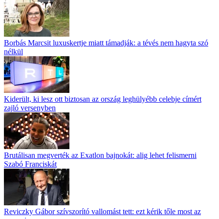
Borbás Marcsit luxuskertje miatt támadják: a tévés nem hagyta szó
nélkül
Kiderült, ki lesz ott biztosan az ország leghülyébb celebje címért
zajló versenyben
Brutálisan megverték az Exatlon bajnokát: alig lehet felismerni
Szabó Franciskát
Reviczky Gábor szívszorító vallomást tett: ezt kérik tőle most az