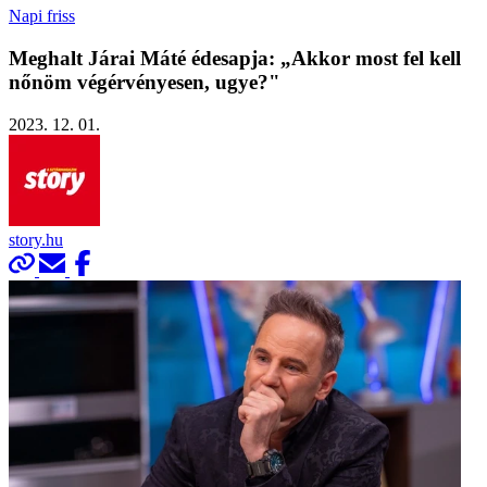
Napi friss
Meghalt Járai Máté édesapja: „Akkor most fel kell
nőnöm végérvényesen, ugye?"
2023. 12. 01.
story.hu