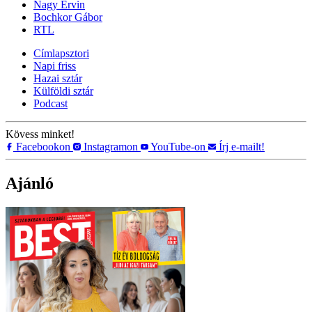
Nagy Ervin
Bochkor Gábor
RTL
Címlapsztori
Napi friss
Hazai sztár
Külföldi sztár
Podcast
Kövess minket!
Facebookon
Instagramon
YouTube-on
Írj e-mailt!
Ajánló