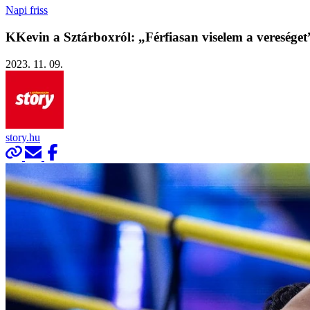
Napi friss
KKevin a Sztárboxról: „Férfiasan viselem a vereséget
2023. 11. 09.
story.hu