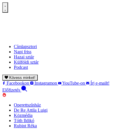
Címlapsztori
Napi friss
Hazai sztár
Külföldi sztár
Podcast
Kövess minket!
Facebookon
Instagramon
YouTube-on
Írj e-mailt!
Előfizetés
Operettszínház
De Re Attila Luigi
Közmédia
Tóth Ildikó
Rubint Réka