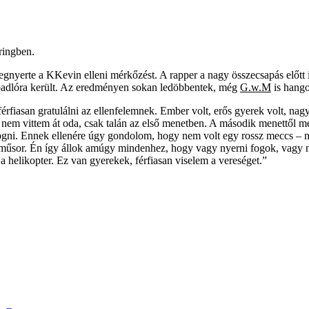
ringben.
gnyerte a KKevin elleni mérkőzést. A rapper a nagy összecsapás előtt i
 padlóra került. Az eredményen sokan ledöbbentek, még
G.w.M
is hango
rfiasan gratulálni az ellenfelemnek. Ember volt, erős gyerek volt, nagy g
 nem vittem át oda, csak talán az első menetben. A második menettől me
 fogni. Ennek ellenére úgy gondolom, hogy nem volt egy rossz meccs – mo
w-műsor. Én így állok amúgy mindenhez, hogy vagy nyerni fogok, vagy n
 a helikopter. Ez van gyerekek, férfiasan viselem a vereséget.”