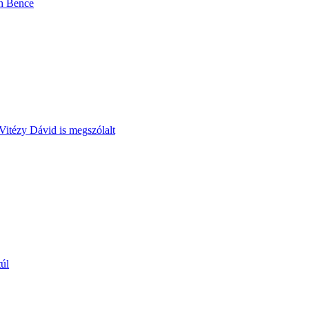
h Bence
Vitézy Dávid is megszólalt
túl