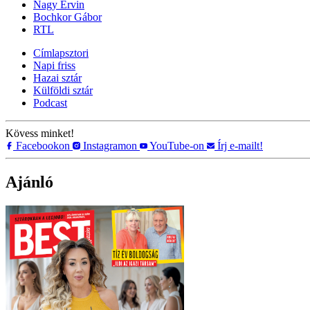
Nagy Ervin
Bochkor Gábor
RTL
Címlapsztori
Napi friss
Hazai sztár
Külföldi sztár
Podcast
Kövess minket!
Facebookon
Instagramon
YouTube-on
Írj e-mailt!
Ajánló