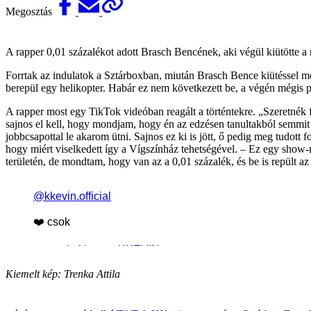
Megosztás
A rapper 0,01 százalékot adott Brasch Bencének, aki végül kiütötte a 
Forrtak az indulatok a Sztárboxban, miután Brasch Bence kiütéssel me
berepül egy helikopter. Habár ez nem következett be, a végén mégis
A rapper most egy TikTok videóban reagált a történtekre. „Szeretnék fé
sajnos el kell, hogy mondjam, hogy én az edzésen tanultakból semmit
jobbcsapottal le akarom ütni. Sajnos ez ki is jött, ő pedig meg tudott
hogy miért viselkedett így a Vígszínház tehetségével. – Ez egy sho
területén, de mondtam, hogy van az a 0,01 százalék, és be is repült az
Kiemelt kép: Trenka Attila