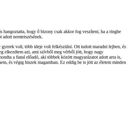
s hangoztatta, hogy ő bizony csak akkor fog veszíteni, ha a ringbe
t adott nemtetszésének.
yerek volt, több ideje volt felkészülni. Ott tudott maradni fejben, és
g elkezdtem azt, ami szívből meg vérből jött, hogy nagy
ndta a fiatal előadó, aki többek között magyarázatot adott arra is,
em, és végig hiszek magamban. Ez eddig be is jött az életem minden