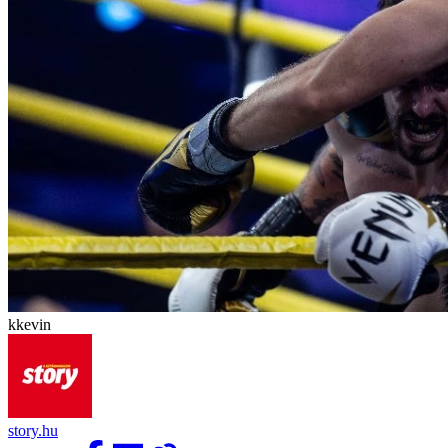
kkevin
story.hu