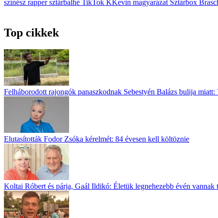
színész
rapper
sztárbalhé
TikTok
KKevin
magyarázat
Sztárbox
Brasc
Top cikkek
Felháborodott rajongók panaszkodnak Sebestyén Balázs bulija miatt: 
Elutasították Fodor Zsóka kérelmét: 84 évesen kell költöznie
Koltai Róbert és párja, Gaál Ildikó: Életük legnehezebb évén vannak 