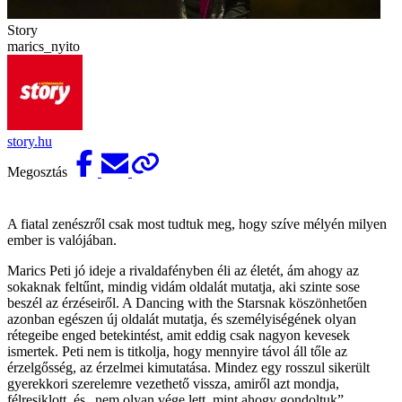
Story
marics_nyito
story.hu
Megosztás
A fiatal zenészről csak most tudtuk meg, hogy szíve mélyén milyen
ember is valójában.
Marics Peti jó ideje a rivaldafényben éli az életét, ám ahogy az
sokaknak feltűnt, mindig vidám oldalát mutatja, aki szinte sose
beszél az érzéseiről. A Dancing with the Starsnak köszönhetően
azonban egészen új oldalát mutatja, és személyiségének olyan
rétegeibe enged betekintést, amit eddig csak nagyon kevesek
ismertek. Peti nem is titkolja, hogy mennyire távol áll tőle az
érzelgősség, az érzelmei kimutatása. Mindez egy rosszul sikerült
gyerekkori szerelemre vezethető vissza, amiről azt mondja,
félresiklott, és „nem olyan vége lett, mint ahogy gondoltuk”,