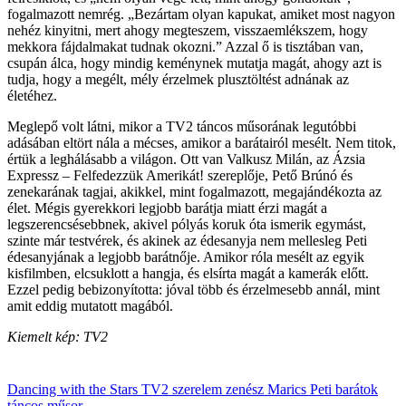
fogalmazott nemrég. „Bezártam olyan kapukat, amiket most nagyon
nehéz kinyitni, mert ahogy megteszem, visszaemlékszem, hogy
mekkora fájdalmakat tudnak okozni.” Azzal ő is tisztában van,
csupán álca, hogy mindig keménynek mutatja magát, ahogy azt is
tudja, hogy a megélt, mély érzelmek plusztöltést adnának az
életéhez.
Meglepő volt látni, mikor a TV2 táncos műsorának legutóbbi
adásában eltört nála a mécses, amikor a barátairól mesélt. Nem titok,
értük a leghálásabb a világon. Ott van Valkusz Milán, az Ázsia
Expressz – Felfedezzük Amerikát! szereplője, Pető Brúnó és
zenekarának tagjai, akikkel, mint fogalmazott, megajándékozta az
élet. Mégis gyerekkori legjobb barátja miatt érzi magát a
legszerencsésebbnek, akivel pólyás koruk óta ismerik egymást,
szinte már testvérek, és akinek az édesanyja nem mellesleg Peti
édesanyjának a legjobb barátnője. Amikor róla mesélt az egyik
kisfilmben, elcsuklott a hangja, és elsírta magát a kamerák előtt.
Ezzel pedig bebizonyította: jóval több és érzelmesebb annál, mint
amit eddig mutatott magából.
Kiemelt kép: TV2
Dancing with the Stars
TV2
szerelem
zenész
Marics Peti
barátok
táncos műsor