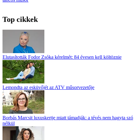
Top cikkek
Elutasították Fodor Zsóka kérelmét: 84 évesen kell költöznie
Lemondta az esküvőjét az ATV műsorvezetője
Borbás Marcsit luxuskertje miatt támadják: a tévés nem hagyta szó
nélkül