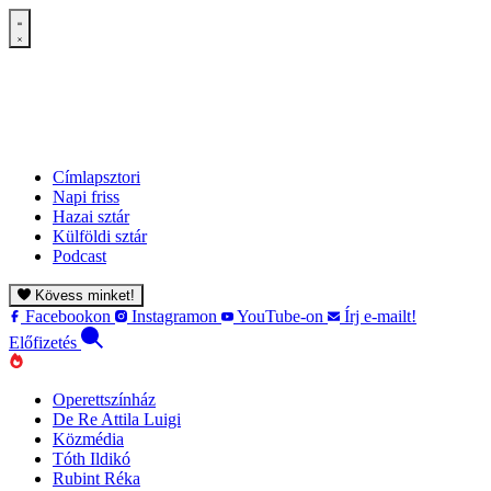
Címlapsztori
Napi friss
Hazai sztár
Külföldi sztár
Podcast
Kövess minket!
Facebookon
Instagramon
YouTube-on
Írj e-mailt!
Előfizetés
Operettszínház
De Re Attila Luigi
Közmédia
Tóth Ildikó
Rubint Réka