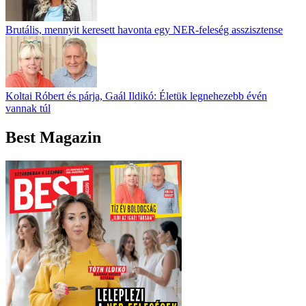
Brutális, mennyit keresett havonta egy NER-feleség asszisztense
Koltai Róbert és párja, Gaál Ildikó: Életük legnehezebb évén
vannak túl
Best Magazin