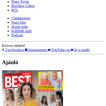
Nagy Ervin
Bochkor Gábor
RTL
Címlapsztori
Napi friss
Hazai sztár
Külföldi sztár
Podcast
Kövess minket!
Facebookon
Instagramon
YouTube-on
Írj e-mailt!
Ajánló