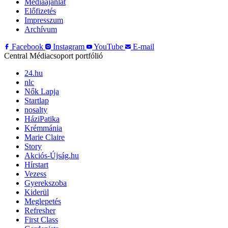
Médiaajánlat
Előfizetés
Impresszum
Archívum
Facebook
Instagram
YouTube
E-mail
Central Médiacsoport portfólió
24.hu
nlc
Nők Lapja
Startlap
nosalty
HáziPatika
Krémmánia
Marie Claire
Story
Akciós-Újság.hu
Hírstart
Vezess
Gyerekszoba
Kiderül
Meglepetés
Refresher
First Class