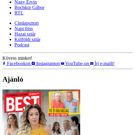
Nagy Ervin
Bochkor Gábor
RTL
Címlapsztori
Napi friss
Hazai sztár
Külföldi sztár
Podcast
Kövess minket!
Facebookon
Instagramon
YouTube-on
Írj e-mailt!
Ajánló