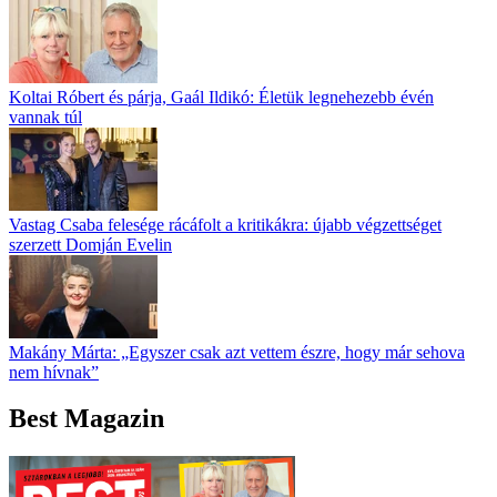
Koltai Róbert és párja, Gaál Ildikó: Életük legnehezebb évén
vannak túl
Vastag Csaba felesége rácáfolt a kritikákra: újabb végzettséget
szerzett Domján Evelin
Makány Márta: „Egyszer csak azt vettem észre, hogy már sehova
nem hívnak”
Best Magazin