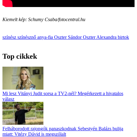
Kiemelt kép: Schumy Csaba/fotocentral.hu
színész
színésznő
anya-fia
Oszter Sándor
Oszter Alexandra
birtok
Top cikkek
Mi lesz Vitányi Judit sorsa a TV2-nél? Megérkezett a hivatalos
válasz
Felháborodott rajongók panaszkodnak Sebestyén Balázs bulija
miatt: Vitézy Dávid is megszólalt