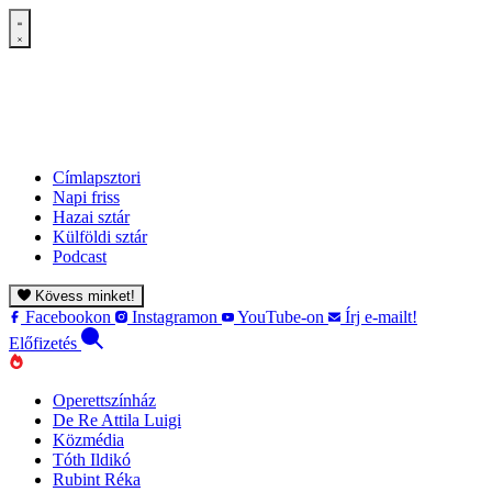
Címlapsztori
Napi friss
Hazai sztár
Külföldi sztár
Podcast
Kövess minket!
Facebookon
Instagramon
YouTube-on
Írj e-mailt!
Előfizetés
Operettszínház
De Re Attila Luigi
Közmédia
Tóth Ildikó
Rubint Réka