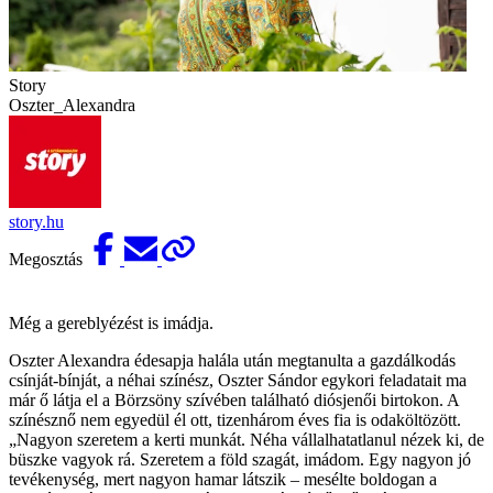
Story
Oszter_Alexandra
story.hu
Megosztás
Még a gereblyézést is imádja.
Oszter Alexandra édesapja halála után megtanulta a gazdálkodás
csínját-bínját, a néhai színész, Oszter Sándor egykori feladatait ma
már ő látja el a Börzsöny szívében található diósjenői birtokon. A
színésznő nem egyedül él ott, tizenhárom éves fia is odaköltözött.
„Nagyon szeretem a kerti munkát. Néha vállalhatatlanul nézek ki, de
büszke vagyok rá. Szeretem a föld szagát, imádom. Egy nagyon jó
tevékenység, mert nagyon hamar látszik – mesélte boldogan a