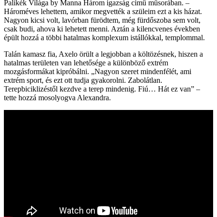
Palikék Világa by Manna Három igazság című műsorában. –
Hároméves lehettem, amikor megvették a szüleim ezt a kis házat.
Nagyon kicsi volt, lavórban fürödtem, még fürdőszoba sem volt,
csak budi, ahova ki lehetett menni. Aztán a kilencvenes években
épült hozzá a többi hatalmas komplexum istállókkal, templommal.
Talán kamasz fia, Axelo örült a legjobban a költözésnek, hiszen a
hatalmas területen van lehetősége a különböző extrém
mozgásformákat kipróbálni. „Nagyon szeret mindenfélét, ami
extrém sport, és ezt ott tudja gyakorolni. Zabolátlan.
Terepbiciklizéstől kezdve a terep mindenig. Fiú… Hát ez van” –
tette hozzá mosolyogva Alexandra.