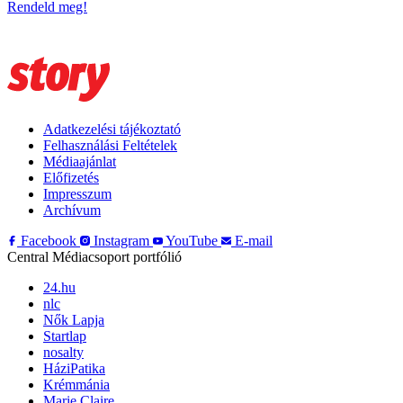
Rendeld meg!
Adatkezelési tájékoztató
Felhasználási Feltételek
Médiaajánlat
Előfizetés
Impresszum
Archívum
Facebook
Instagram
YouTube
E-mail
Central Médiacsoport portfólió
24.hu
nlc
Nők Lapja
Startlap
nosalty
HáziPatika
Krémmánia
Marie Claire