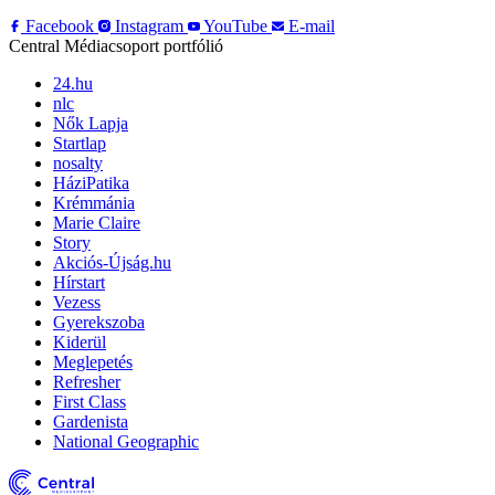
Facebook
Instagram
YouTube
E-mail
Central Médiacsoport portfólió
24.hu
nlc
Nők Lapja
Startlap
nosalty
HáziPatika
Krémmánia
Marie Claire
Story
Akciós-Újság.hu
Hírstart
Vezess
Gyerekszoba
Kiderül
Meglepetés
Refresher
First Class
Gardenista
National Geographic