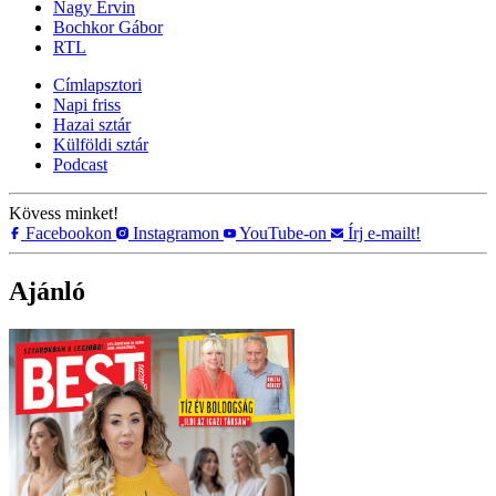
Nagy Ervin
Bochkor Gábor
RTL
Címlapsztori
Napi friss
Hazai sztár
Külföldi sztár
Podcast
Kövess minket!
Facebookon
Instagramon
YouTube-on
Írj e-mailt!
Ajánló