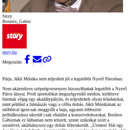
Story
Boraros_Gabor
story.hu
Megosztás
Párja, Jákli Mónika nem teljesített jól a legutóbbi Nyerő Párosban.
Nem akármilyen szépségversenyen bizonyíthattak legutóbb a Nyerő
Páros lányai. Profi sportolókat megszégyenítő módon, kiöltözve
futottak végig egy akadálypályán, és teljesítettek olyan feladatokat,
mint például a falmászás vagy a célba dobás. Jákli Mónikának az
utóbbival igencsak meggyűlt a baja, ugyanis többszöri
próbálkozásra sikerült csak eltalálni a konzervdobozokat. Boráros
Gábornak ez láthatóan nem tetszett, szinte szikrákat szórt a
szemével, akárhányszor egy dobás félresikerült. „Úristen! Hát egy