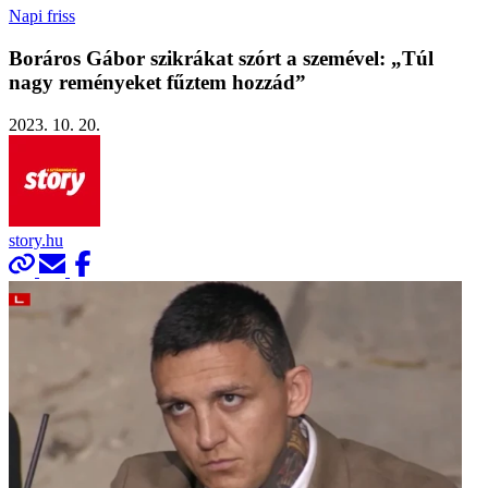
Napi friss
Boráros Gábor szikrákat szórt a szemével: „Túl
nagy reményeket fűztem hozzád”
2023. 10. 20.
story.hu