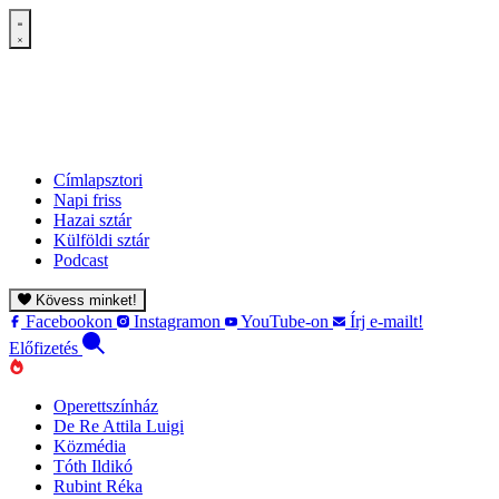
Címlapsztori
Napi friss
Hazai sztár
Külföldi sztár
Podcast
Kövess minket!
Facebookon
Instagramon
YouTube-on
Írj e-mailt!
Előfizetés
Operettszínház
De Re Attila Luigi
Közmédia
Tóth Ildikó
Rubint Réka