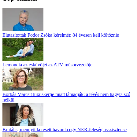
Elutasították Fodor Zsóka kérelmét: 84 évesen kell költöznie
Lemondta az esküvőjét az ATV műsorvezetője
Borbás Marcsit luxuskertje miatt támadják: a tévés nem hagyta szó
nélkül
Brutális, mennyit keresett havonta egy NER-feleség asszisztense