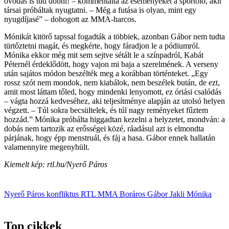
óvodás is tud dobni! – kommentálta az eseményeket a sportoló, akit
társai próbáltak nyugtatni. – Még a futása is olyan, mint egy
nyugdíjasé” – dohogott az MMA-harcos.
Mónikát kitörő tapssal fogadták a többiek, azonban Gábor nem tudta
türtőztetni magát, és megkérte, hogy fáradjon le a pódiumról.
Mónika ekkor még mit sem sejtve sétált le a színpadról, Kabát
Péternél érdeklődött, hogy vajon mi baja a szerelmének. A verseny
után sajátos módon beszélték meg a korábban történteket. „Egy
rossz szót nem mondok, nem kiabálok, nem beszélek bután, de ezt,
amit most láttam tőled, hogy mindenki lenyomott, ez óriási csalódás
– vágta hozzá kedveséhez, aki teljesítménye alapján az utolsó helyen
végzett. – Túl sokra becsültelek, és túl nagy reményeket fűztem
hozzád.” Mónika próbálta higgadtan kezelni a helyzetet, mondván: a
dobás nem tartozik az erősségei közé, ráadásul azt is elmondta
párjának, hogy épp menstruál, és fáj a hasa. Gábor ennek hallatán
valamennyire megenyhült.
Kiemelt kép: rtl.hu/Nyerő Páros
Nyerő Páros
konfliktus
RTL
MMA
Boráros Gábor
Jakli Mónika
Top cikkek