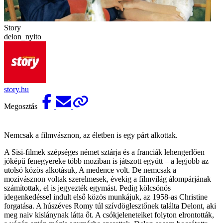
Story
delon_nyito
story.hu
Megosztás
Nemcsak a filmvásznon, az életben is egy párt alkottak.
A Sisi-filmek szépséges német sztárja és a franciák lehengerlően
jóképű fenegyereke több moziban is játszott együtt – a legjobb az
utolsó közös alkotásuk, A medence volt. De nemcsak a
mozivásznon voltak szerelmesek, évekig a filmvilág álompárjának
számítottak, el is jegyezték egymást. Pedig kölcsönös
idegenkedéssel indult első közös munkájuk, az 1958-as Christine
forgatása. A húszéves Romy túl szívdöglesztőnek találta Delont, aki
meg naiv kislánynak látta őt. A csókjeleneteiket folyton elrontották,