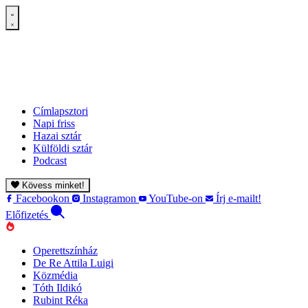
Címlapsztori
Napi friss
Hazai sztár
Külföldi sztár
Podcast
Kövess minket!
Facebookon
Instagramon
YouTube-on
Írj e-mailt!
Előfizetés
Operettszínház
De Re Attila Luigi
Közmédia
Tóth Ildikó
Rubint Réka