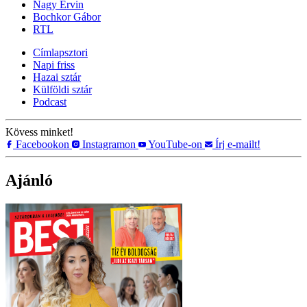
Nagy Ervin
Bochkor Gábor
RTL
Címlapsztori
Napi friss
Hazai sztár
Külföldi sztár
Podcast
Kövess minket!
Facebookon
Instagramon
YouTube-on
Írj e-mailt!
Ajánló