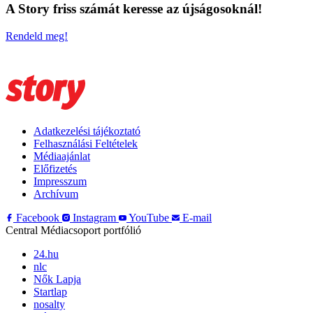
A Story friss számát keresse az újságosoknál!
Rendeld meg!
Adatkezelési tájékoztató
Felhasználási Feltételek
Médiaajánlat
Előfizetés
Impresszum
Archívum
Facebook
Instagram
YouTube
E-mail
Central Médiacsoport portfólió
24.hu
nlc
Nők Lapja
Startlap
nosalty