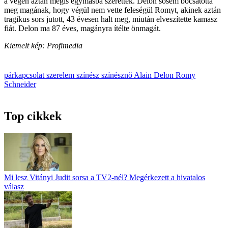
a végén aztán mégis egymásba szerettek. Delon sosem bocsátotta
meg magának, hogy végül nem vette feleségül Romyt, akinek aztán
tragikus sors jutott, 43 évesen halt meg, miután elveszítette kamasz
fiát. Delon ma 87 éves, magányra ítélte önmagát.
Kiemelt kép: Profimedia
párkapcsolat
szerelem
színész
színésznő
Alain Delon
Romy
Schneider
Top cikkek
Mi lesz Vitányi Judit sorsa a TV2-nél? Megérkezett a hivatalos
válasz