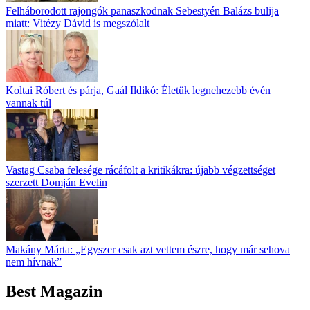
Felháborodott rajongók panaszkodnak Sebestyén Balázs bulija
miatt: Vitézy Dávid is megszólalt
Koltai Róbert és párja, Gaál Ildikó: Életük legnehezebb évén
vannak túl
Vastag Csaba felesége rácáfolt a kritikákra: újabb végzettséget
szerzett Domján Evelin
Makány Márta: „Egyszer csak azt vettem észre, hogy már sehova
nem hívnak”
Best Magazin