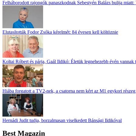
Felháborodott rajongók panaszkodnak Sebestyén Balázs bulija miatt: 
Elutasították Fodor Zsóka kérelmét: 84 évesen kell költöznie
Koltai Róbert és párja, Gaál Ildikó: Életük legnehezebb évén vannak 
Hiába forgatott a TV2-nek, a csatorna nem kért az M1 egykori részeg 
Hernádi Judit tudja, borzalmasan viselkedett Bánsági Ildikóval
Best Magazin