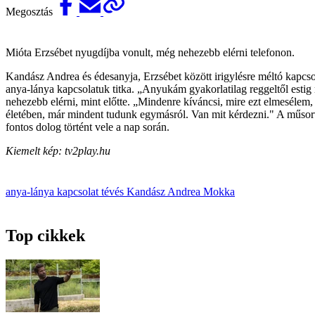
Megosztás
Mióta Erzsébet nyugdíjba vonult, még nehezebb elérni telefonon.
Kandász Andrea és édesanyja, Erzsébet között irigylésre méltó kapcsol
anya-lánya kapcsolatuk titka. „Anyukám gyakorlatilag reggeltől estig
nehezebb elérni, mint előtte. „Mindenre kíváncsi, mire ezt elmesélem
életében, már mindent tudunk egymásról. Van mit kérdezni." A műsorve
fontos dolog történt vele a nap során.
Kiemelt kép: tv2play.hu
anya-lánya
kapcsolat
tévés
Kandász Andrea
Mokka
Top cikkek