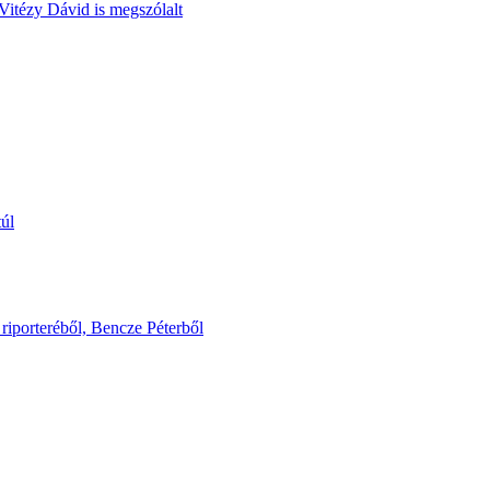
Vitézy Dávid is megszólalt
túl
riporteréből, Bencze Péterből