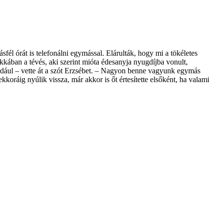
él órát is telefonálni egymással. Elárulták, hogy mi a tökéletes
kában a tévés, aki szerint mióta édesanyja nyugdíjba vonult,
éldául – vette át a szót Erzsébet. – Nagyon benne vagyunk egymás
ráig nyúlik vissza, már akkor is őt értesítette elsőként, ha valami