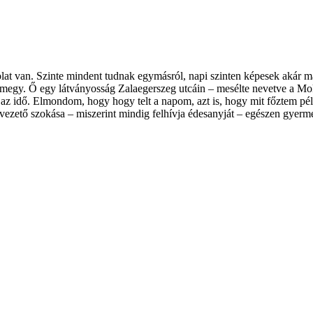
at van. Szinte mindent tudnak egymásról, napi szinten képesek akár másf
 megy. Ő egy látványosság Zalaegerszeg utcáin – mesélte nevetve a Mok
, az idő. Elmondom, hogy hogy telt a napom, azt is, hogy mit főztem p
zető szokása – miszerint mindig felhívja édesanyját – egészen gyermekko