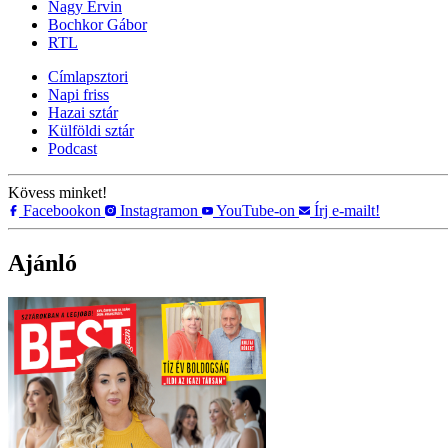
Nagy Ervin
Bochkor Gábor
RTL
Címlapsztori
Napi friss
Hazai sztár
Külföldi sztár
Podcast
Kövess minket!
Facebookon
Instagramon
YouTube-on
Írj e-mailt!
Ajánló