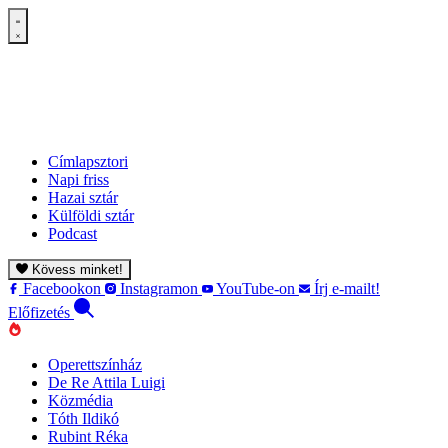
Címlapsztori
Napi friss
Hazai sztár
Külföldi sztár
Podcast
Kövess minket!
Facebookon
Instagramon
YouTube-on
Írj e-mailt!
Előfizetés
Operettszínház
De Re Attila Luigi
Közmédia
Tóth Ildikó
Rubint Réka