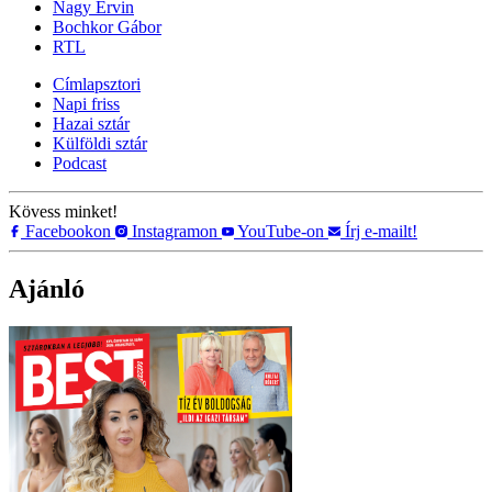
Nagy Ervin
Bochkor Gábor
RTL
Címlapsztori
Napi friss
Hazai sztár
Külföldi sztár
Podcast
Kövess minket!
Facebookon
Instagramon
YouTube-on
Írj e-mailt!
Ajánló