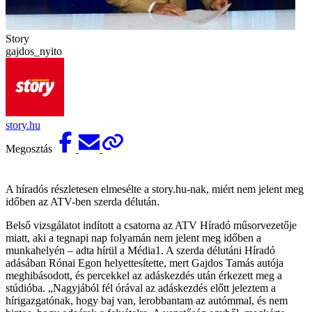
Story
gajdos_nyito
story.hu
Megosztás
A híradós részletesen elmesélte a story.hu-nak, miért nem jelent meg
időben az ATV-ben szerda délután.
Belső vizsgálatot indított a csatorna az ATV Híradó műsorvezetője
miatt, aki a tegnapi nap folyamán nem jelent meg időben a
munkahelyén – adta hírül a Média1. A szerda délutáni Híradó
adásában Rónai Egon helyettesítette, mert Gajdos Tamás autója
meghibásodott, és percekkel az adáskezdés után érkezett meg a
stúdióba. „Nagyjából fél órával az adáskezdés előtt jeleztem a
hírigazgatónak, hogy baj van, lerobbantam az autómmal, és nem