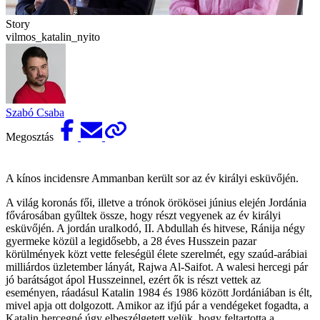
Story
vilmos_katalin_nyito
Szabó Csaba
Megosztás
A kínos incidensre Ammanban került sor az év királyi esküvőjén.
A világ koronás fői, illetve a trónok örökösei június elején Jordánia
fővárosában gyűltek össze, hogy részt vegyenek az év királyi
esküvőjén. A jordán uralkodó, II. Abdullah és hitvese, Ránija négy
gyermeke közül a legidősebb, a 28 éves Husszein pazar
körülmények közt vette feleségül élete szerelmét, egy szaúd-arábiai
milliárdos üzletember lányát, Rajwa Al-Saifot. A walesi hercegi pár
jó barátságot ápol Husszein­nel, ezért ők is részt vettek az
eseményen, ráadásul Katalin 1984 és 1986 között Jordániában is élt,
mivel apja ott dolgozott. Amikor az ifjú pár a vendégeket fogadta, a
Katalin hercegné úgy elbeszélgetett velük, hogy feltartotta a