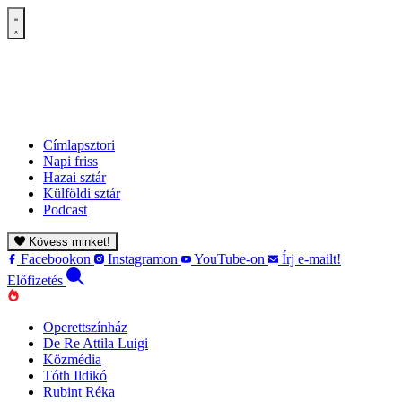
Címlapsztori
Napi friss
Hazai sztár
Külföldi sztár
Podcast
Kövess minket!
Facebookon
Instagramon
YouTube-on
Írj e-mailt!
Előfizetés
Operettszínház
De Re Attila Luigi
Közmédia
Tóth Ildikó
Rubint Réka