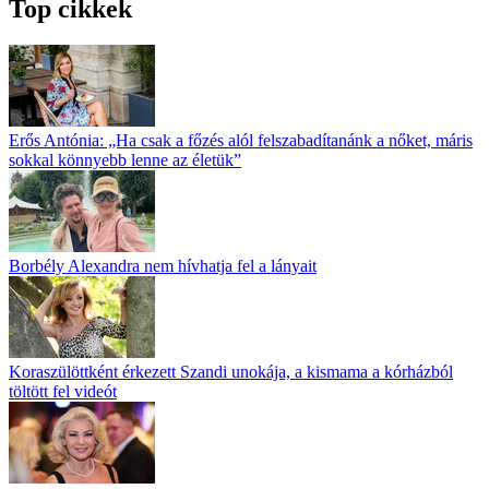
Top cikkek
Erős Antónia: „Ha csak a főzés alól fel­szabadítanánk a nőket, máris
sokkal könnyebb lenne az életük”
Borbély Alexandra nem hívhatja fel a lányait
Koraszülöttként érkezett Szandi unokája, a kismama a kórházból
töltött fel videót