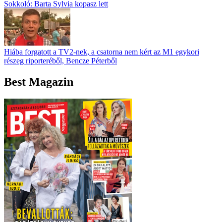
Sokkoló: Barta Sylvia kopasz lett
Hiába forgatott a TV2-nek, a csatorna nem kért az M1 egykori
részeg riporteréből, Bencze Péterből
Best Magazin