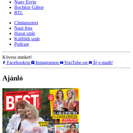
Nagy Ervin
Bochkor Gábor
RTL
Címlapsztori
Napi friss
Hazai sztár
Külföldi sztár
Podcast
Kövess minket!
Facebookon
Instagramon
YouTube-on
Írj e-mailt!
Ajánló