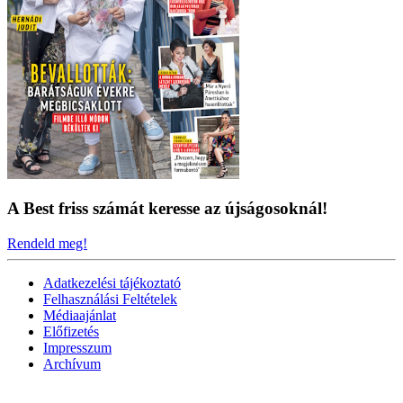
A Best friss számát keresse az újságosoknál!
Rendeld meg!
Adatkezelési tájékoztató
Felhasználási Feltételek
Médiaajánlat
Előfizetés
Impresszum
Archívum