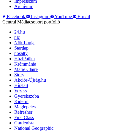
Impresszum
Archívum
Facebook
Instagram
YouTube
E-mail
Central Médiacsoport portfólió
24.hu
nlc
Nők Lapja
Startlap
nosalty
HáziPatika
Krémmánia
Marie Claire
Story
Akciós-Újság.hu
Hírstart
Vezess
Gyerekszoba
Kiderül
Meglepetés
Refresher
First Class
Gardenista
National Geographic