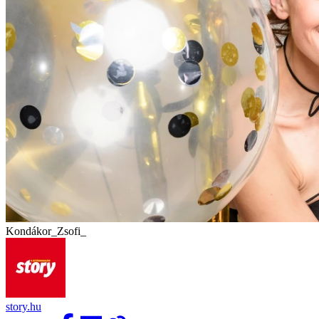
Kondákor_Zsofi_
story.hu