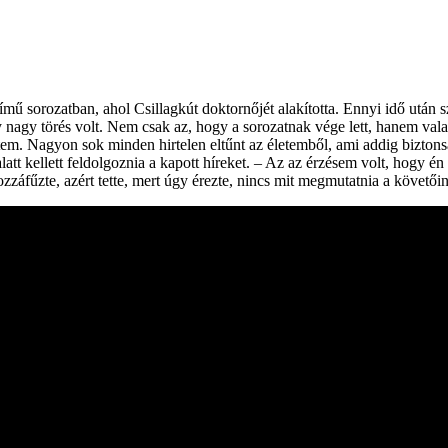
ű sorozatban, ahol Csillagkút doktornőjét alakította. Ennyi idő után sz
 nagy törés volt. Nem csak az, hogy a sorozatnak vége lett, hanem va
em. Nagyon sok minden hirtelen eltűnt az életemből, ami addig biztonság
att kellett feldolgoznia a kapott híreket. – Az az érzésem volt, hogy é
záfűzte, azért tette, mert úgy érezte, nincs mit megmutatnia a követői