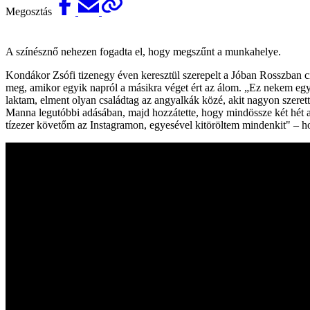
Megosztás
A színésznő nehezen fogadta el, hogy megszűnt a munkahelye.
Kondákor Zsófi tizenegy éven keresztül szerepelt a Jóban Rosszban cím
meg, amikor egyik napról a másikra véget ért az álom. „Ez nekem egy
laktam, elment olyan családtag az angyalkák közé, akit nagyon szerett
Manna legutóbbi adásában, majd hozzátette, hogy mindössze két hét al
tízezer követőm az Instagramon, egyesével kitöröltem mindenkit" – hoz