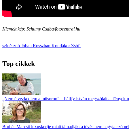
Kiemelt kép: Schumy Csaba/fotocentral.hu
színésznő
Jóban Rosszban
Kondákor Zsófi
Top cikkek
„Nem élvezkedtem a műsoron” – Pálffy István megszólalt a Tények 
Borbás Marcsit luxuskertje miatt támadják: a tévés nem hagyta szó né