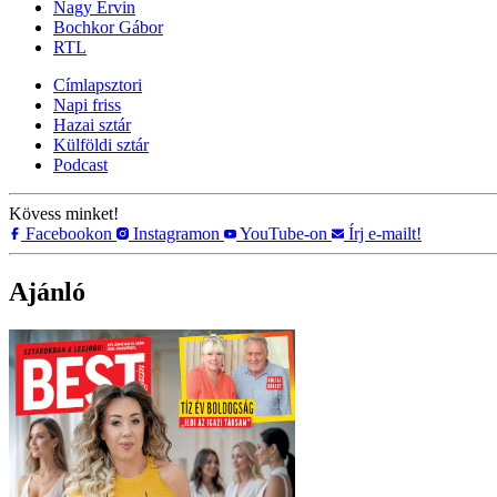
Nagy Ervin
Bochkor Gábor
RTL
Címlapsztori
Napi friss
Hazai sztár
Külföldi sztár
Podcast
Kövess minket!
Facebookon
Instagramon
YouTube-on
Írj e-mailt!
Ajánló