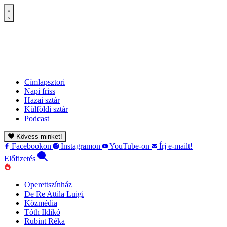
Címlapsztori
Napi friss
Hazai sztár
Külföldi sztár
Podcast
Kövess minket!
Facebookon
Instagramon
YouTube-on
Írj e-mailt!
Előfizetés
Operettszínház
De Re Attila Luigi
Közmédia
Tóth Ildikó
Rubint Réka