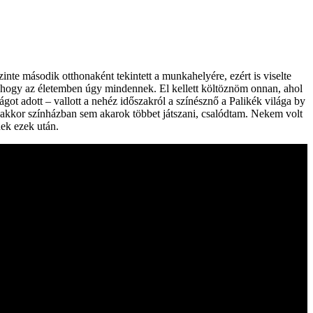
inte második otthonaként tekintett a munkahelyére, ezért is viselte
lahogy az életemben úgy mindennek. El kellett költöznöm onnan, ahol
ot adott – vallott a nehéz időszakról a színésznő a Palikék világa by
n akkor színházban sem akarok többet játszani, csalódtam. Nekem volt
nek ezek után.