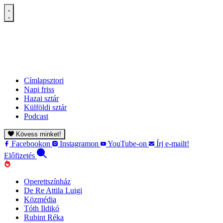
Címlapsztori
Napi friss
Hazai sztár
Külföldi sztár
Podcast
Kövess minket!
Facebookon
Instagramon
YouTube-on
Írj e-mailt!
Előfizetés
Operettszínház
De Re Attila Luigi
Közmédia
Tóth Ildikó
Rubint Réka