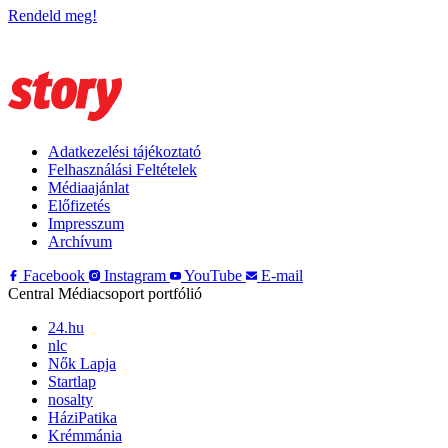
Rendeld meg!
Adatkezelési tájékoztató
Felhasználási Feltételek
Médiaajánlat
Előfizetés
Impresszum
Archívum
Facebook
Instagram
YouTube
E-mail
Central Médiacsoport portfólió
24.hu
nlc
Nők Lapja
Startlap
nosalty
HáziPatika
Krémmánia