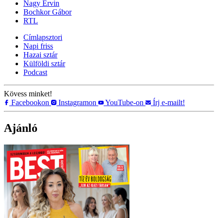
Nagy Ervin
Bochkor Gábor
RTL
Címlapsztori
Napi friss
Hazai sztár
Külföldi sztár
Podcast
Kövess minket!
Facebookon
Instagramon
YouTube-on
Írj e-mailt!
Ajánló