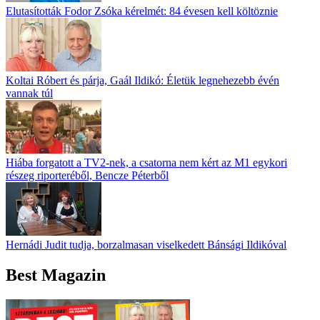
Elutasították Fodor Zsóka kérelmét: 84 évesen kell költöznie
Koltai Róbert és párja, Gaál Ildikó: Életük legnehezebb évén
vannak túl
Hiába forgatott a TV2-nek, a csatorna nem kért az M1 egykori
részeg riporteréből, Bencze Péterből
Hernádi Judit tudja, borzalmasan viselkedett Bánsági Ildikóval
Best Magazin