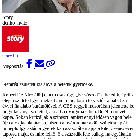
Story
deniro_nyito
story.hu
Megosztás
Nemrég született kislánya a hetedik gyermeke.
Robert De Niro állítja, nem csak úgy „becsúszott” a hetedik, április
elején született gyermeke, hanem tudatosan tervezték a babát 35
évvel fiatalabb barátnőjével. A CBS reggeli műsorában jelentette be,
hogy kislánya született, aki a Gia Virginia Chen-De Niro nevet
kapta. Sokan kritizálják a színészt, amiért ennyi idősen vágott bele
újra a családalapításba, hiszen a nyáron már a 80. születésnapját
ünnepli. Így aztán a gyerek kamaszkorában apja a kilencvenes éveit
tapossa majd, és mire felnő, ő a századik felé ballag, ha egyáltalán