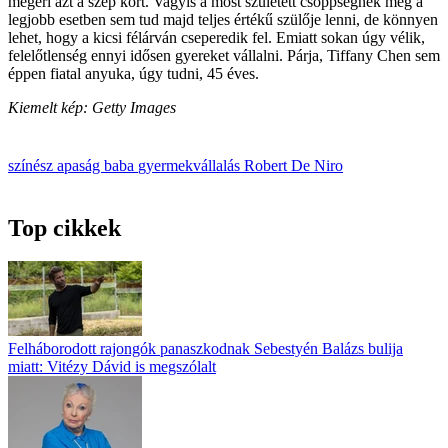
megéri azt a szép kort. Vagyis a most született csöppségnek még a
legjobb esetben sem tud majd teljes értékű szülője lenni, de könnyen
lehet, hogy a kicsi félárván cseperedik fel. Emiatt sokan úgy vélik,
felelőtlenség ennyi idősen gyereket vállalni. Párja, Tiffany Chen sem
éppen fiatal anyuka, úgy tudni, 45 éves.
Kiemelt kép: Getty Images
színész
apaság
baba
gyermekvállalás
Robert De Niro
Top cikkek
Felháborodott rajongók panaszkodnak Sebestyén Balázs bulija
miatt: Vitézy Dávid is megszólalt