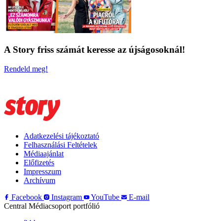
A Story friss számát keresse az újságosoknál!
Rendeld meg!
Adatkezelési tájékoztató
Felhasználási Feltételek
Médiaajánlat
Előfizetés
Impresszum
Archívum
Facebook
Instagram
YouTube
E-mail
Central Médiacsoport portfólió