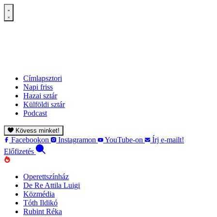
Címlapsztori
Napi friss
Hazai sztár
Külföldi sztár
Podcast
Kövess minket!
Facebookon
Instagramon
YouTube-on
Írj e-mailt!
Előfizetés
Operettszínház
De Re Attila Luigi
Közmédia
Tóth Ildikó
Rubint Réka