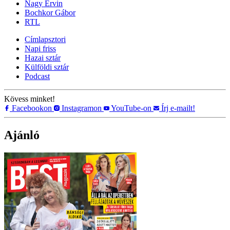
Nagy Ervin
Bochkor Gábor
RTL
Címlapsztori
Napi friss
Hazai sztár
Külföldi sztár
Podcast
Kövess minket!
Facebookon
Instagramon
YouTube-on
Írj e-mailt!
Ajánló