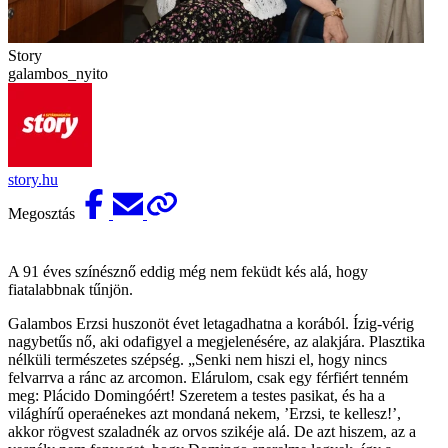
Story
galambos_nyito
story.hu
Megosztás
A 91 éves színésznő eddig még nem feküdt kés alá, hogy
fiatalabbnak tűnjön.
Galambos Erzsi huszonöt évet letagadhatna a korából. Ízig-vérig
nagybetűs nő, aki odafigyel a megjelenésére, az alakjára. Plasztika
nélküli természetes szépség. „Senki nem hiszi el, hogy nincs
felvarrva a ránc az arcomon. Elárulom, csak egy férfiért tenném
meg: Plácido Domingóért! Szeretem a testes pasikat, és ha a
világhírű operaénekes azt mondaná nekem, ’Erzsi, te kellesz!’,
akkor rögvest szaladnék az orvos szikéje alá. De azt hiszem, az a