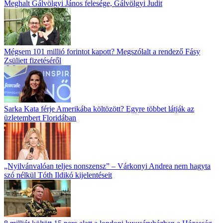
Meghalt Gálvölgyi János felesége, Gálvölgyi Judit
Mégsem 101 millió forintot kapott? Megszólalt a rendező Fásy
Zsüliett fizetéséről
Sarka Kata férje Amerikába költözött? Egyre többet látják az
üzletembert Floridában
„Nyilvánvalóan teljes nonszensz” – Várkonyi Andrea nem hagyta
szó nélkül Tóth Ildikó kijelentéseit