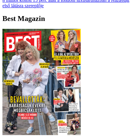
8 milliót költött 15 perc alatt a londoni luxusáruházban a Házasság
első látásra szereplője
Best Magazin