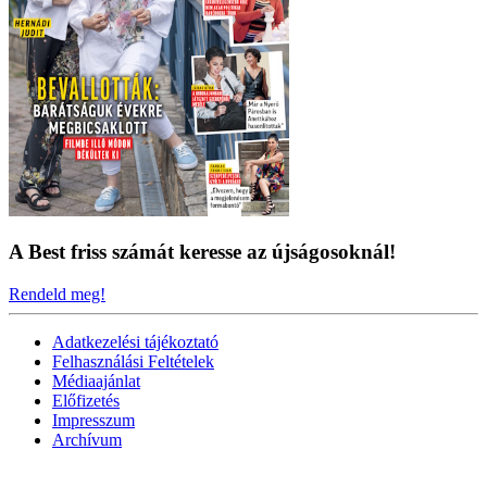
A Best friss számát keresse az újságosoknál!
Rendeld meg!
Adatkezelési tájékoztató
Felhasználási Feltételek
Médiaajánlat
Előfizetés
Impresszum
Archívum