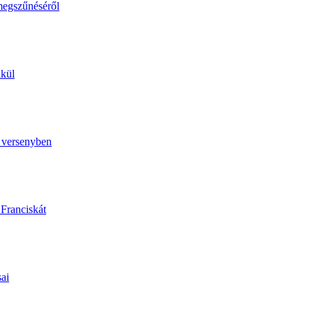
megszűnéséről
lkül
ó versenyben
 Franciskát
sai