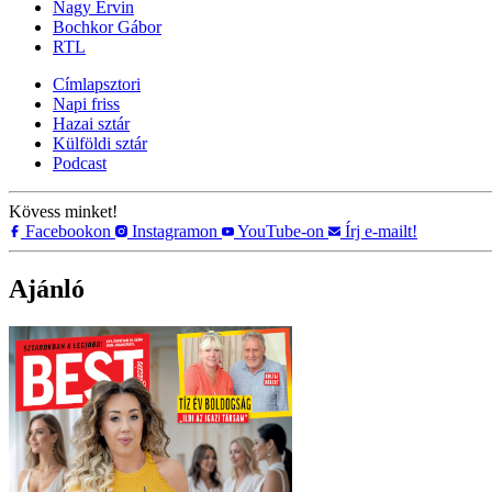
Nagy Ervin
Bochkor Gábor
RTL
Címlapsztori
Napi friss
Hazai sztár
Külföldi sztár
Podcast
Kövess minket!
Facebookon
Instagramon
YouTube-on
Írj e-mailt!
Ajánló