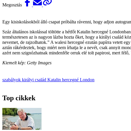
Megosztás
Egy kisiskolásokból álló csapat próbálta rávenni, hogy adjon autogram
Száz általános iskolással töltötte a hétfőt Katalin hercegné Londonb
természetesen az is nagyon lázba hozta őket, hogy a királyi család köz
nevemet, de rajzolhatok.” A walesi hercegné ezután papírra vetett eg
aztán rákérdeztek, hogy miért nem írhatja le a nevét, csak annyit mon
azért nem szignózhatnak mindenféle orruk elé tolt papirost, mert félő,
Kiemelt kép: Getty Images
szabályok
királyi család
Katalin hercegné
London
Top cikkek