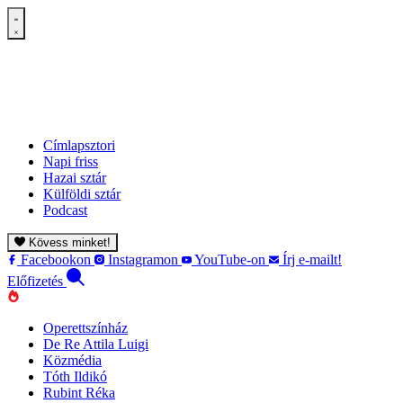
Címlapsztori
Napi friss
Hazai sztár
Külföldi sztár
Podcast
Kövess minket!
Facebookon
Instagramon
YouTube-on
Írj e-mailt!
Előfizetés
Operettszínház
De Re Attila Luigi
Közmédia
Tóth Ildikó
Rubint Réka