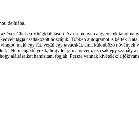
ot, de hiába.
an az éves Chelsea Virágkiállításon. Az eseményen a gyerekek tanulmány
kedvelt tagja csatlakozott hozzájuk. Többen autogramot is kértek Katalin
y virágot, majd egy fát, végül egy tavacskát, amit különböző növények 
dott: „Nem engedélyezik, hogy leírjam a nevem, ez csak egy szabály a so
 hogy aláírásaikat hamisítani fogják. Persze vannak kivételek: a jókíván