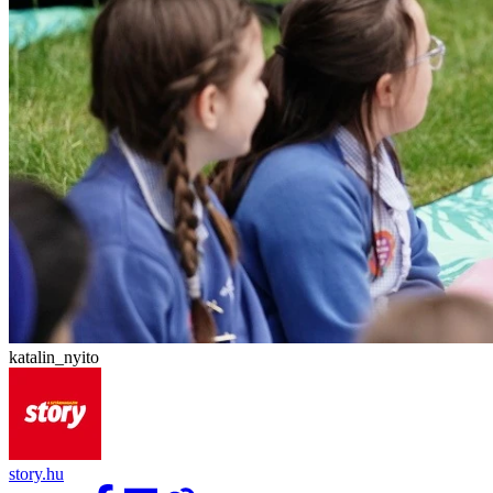
katalin_nyito
story.hu