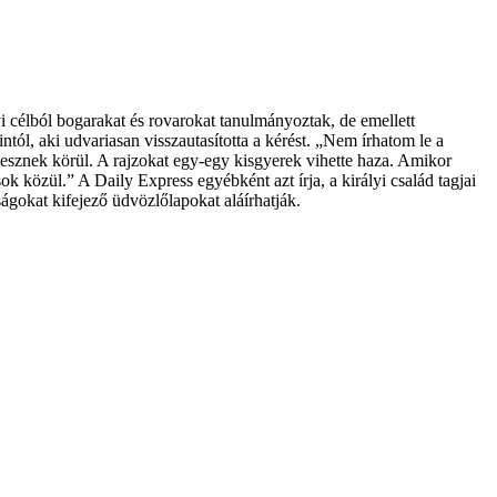
i célból bogarakat és rovarokat tanulmányoztak, de emellett
tól, aki udvariasan visszautasította a kérést. „Nem írhatom le a
vesznek körül. A rajzokat egy-egy kisgyerek vihette haza. Amikor
k közül.” A Daily Express egyébként azt írja, a királyi család tagjai
ságokat kifejező üdvözlőlapokat aláírhatják.