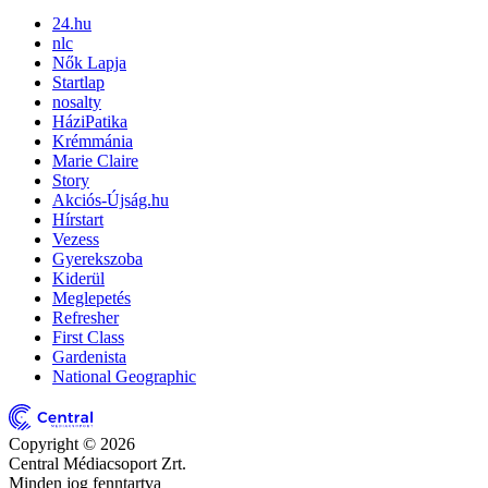
24.hu
nlc
Nők Lapja
Startlap
nosalty
HáziPatika
Krémmánia
Marie Claire
Story
Akciós-Újság.hu
Hírstart
Vezess
Gyerekszoba
Kiderül
Meglepetés
Refresher
First Class
Gardenista
National Geographic
Copyright © 2026
Central Médiacsoport Zrt.
Minden jog fenntartva