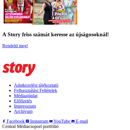
A Story friss számát keresse az újságosoknál!
Rendeld meg!
Adatkezelési tájékoztató
Felhasználási Feltételek
Médiaajánlat
Előfizetés
Impresszum
Archívum
Facebook
Instagram
YouTube
E-mail
Central Médiacsoport portfólió