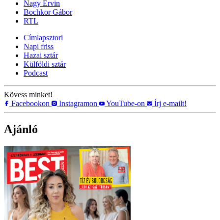
Nagy Ervin
Bochkor Gábor
RTL
Címlapsztori
Napi friss
Hazai sztár
Külföldi sztár
Podcast
Kövess minket!
Facebookon
Instagramon
YouTube-on
Írj e-mailt!
Ajánló