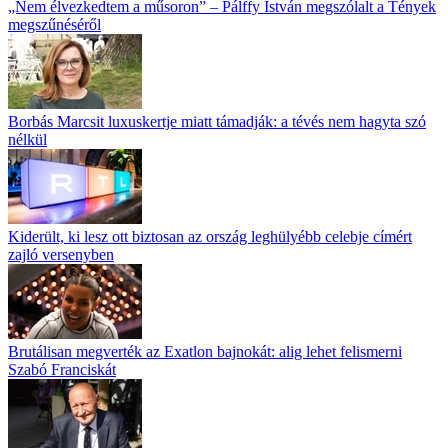
„Nem élvezkedtem a műsoron” – Pálffy István megszólalt a Tények
megszűnéséről
Borbás Marcsit luxuskertje miatt támadják: a tévés nem hagyta szó
nélkül
Kiderült, ki lesz ott biztosan az ország leghülyébb celebje címért
zajló versenyben
Brutálisan megverték az Exatlon bajnokát: alig lehet felismerni
Szabó Franciskát