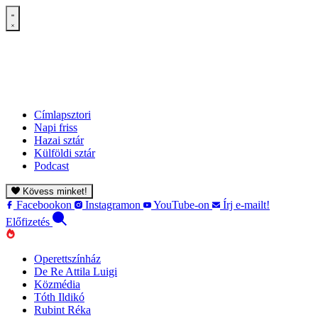
Címlapsztori
Napi friss
Hazai sztár
Külföldi sztár
Podcast
Kövess minket!
Facebookon
Instagramon
YouTube-on
Írj e-mailt!
Előfizetés
Operettszínház
De Re Attila Luigi
Közmédia
Tóth Ildikó
Rubint Réka