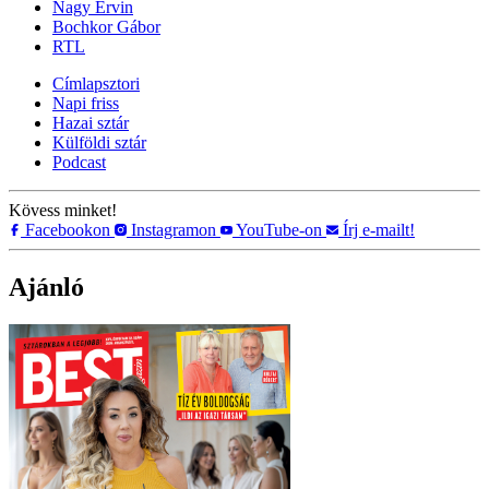
Nagy Ervin
Bochkor Gábor
RTL
Címlapsztori
Napi friss
Hazai sztár
Külföldi sztár
Podcast
Kövess minket!
Facebookon
Instagramon
YouTube-on
Írj e-mailt!
Ajánló