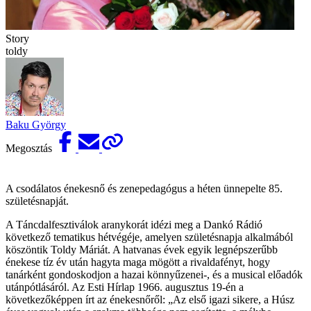
Story
toldy
Baku György
Megosztás
A csodálatos énekesnő és zenepedagógus a héten ünnepelte 85.
születésnapját.
A Táncdalfesztiválok aranykorát idézi meg a Dankó Rádió
következő tematikus hétvégéje, amelyen születésnapja alkalmából
köszöntik Toldy Máriát. A hatvanas évek egyik legnépszerűbb
énekese tíz év után hagyta maga mögött a rivaldafényt, hogy
tanárként gondoskodjon a hazai könnyűzenei-, és a musical előadók
utánpótlásáról. Az Esti Hírlap 1966. augusztus 19-én a
következőképpen írt az énekesnőről: „Az első igazi sikere, a Húsz