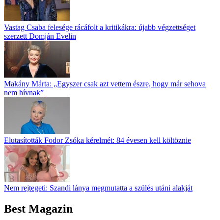
Vastag Csaba felesége rácáfolt a kritikákra: újabb végzettséget
szerzett Domján Evelin
Makány Márta: „Egyszer csak azt vettem észre, hogy már sehova
nem hívnak”
Elutasították Fodor Zsóka kérelmét: 84 évesen kell költöznie
Nem rejtegeti: Szandi lánya megmutatta a szülés utáni alakját
Best Magazin