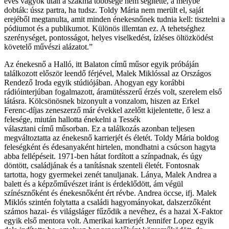
éves vagyok után a szakma többsége nem segítette, a mélybe
dobták: ússz partra, ha tudsz. Toldy Mária nem merült el, saját
erejéből megtanulta, amit minden énekesnőnek tudnia kell: tisztelni a
pódiumot és a publikumot. Különös illemtan ez. A tehetséghez
szerénységet, pontosságot, helyes viselkedést, ízléses öltözködést
követelő művészi alázatot.”
Az énekesnő a Halló, itt Balaton című műsor egyik próbáján
találkozott először leendő férjével, Malek Miklóssal az Országos
Rendező Iroda egyik stúdiójában. Ahogyan egy korábbi
rádióinterjúban fogalmazott, áramütésszerű érzés volt, szerelem első
látásra. Kölcsönösnek bizonyult a vonzalom, hiszen az Erkel
Ferenc-díjas zeneszerző már évekkel azelőtt kijelentette, ő lesz a
felesége, miután hallotta énekelni a Tessék
választani című műsorban. Ez a találkozás azonban teljesen
megváltoztatta az énekesnő karrierjét és életét. Toldy Mária boldog
feleségként és édesanyaként hirtelen, mondhatni a csúcson hagyta
abba fellépéseit. 1971-ben hátat fordított a színpadnak, és úgy
döntött, családjának és a tanításnak szenteli életét. Fontosnak
tartotta, hogy gyermekei zenét tanuljanak. Lánya, Malek Andrea a
balett és a képzőművészet iránt is érdeklődött, ám végül
színésznőként és énekesnőként ért révbe. Andrea öccse, ifj. Malek
Miklós szintén folytatta a családi hagyományokat, dalszerzőként
számos hazai- és világsláger fűződik a nevéhez, és a hazai X-Faktor
egyik első mentora volt. Amerikai karrierjét Jennifer Lopez egyik