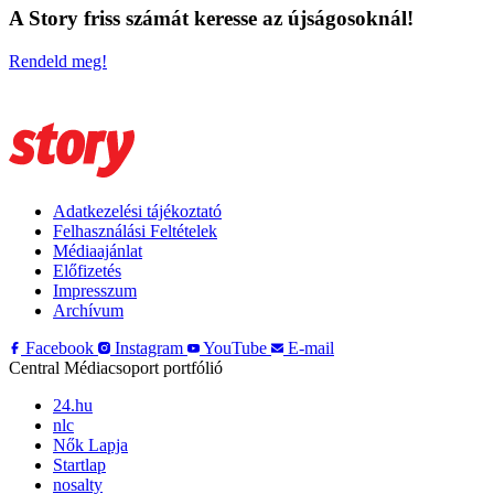
A Story friss számát keresse az újságosoknál!
Rendeld meg!
Adatkezelési tájékoztató
Felhasználási Feltételek
Médiaajánlat
Előfizetés
Impresszum
Archívum
Facebook
Instagram
YouTube
E-mail
Central Médiacsoport portfólió
24.hu
nlc
Nők Lapja
Startlap
nosalty