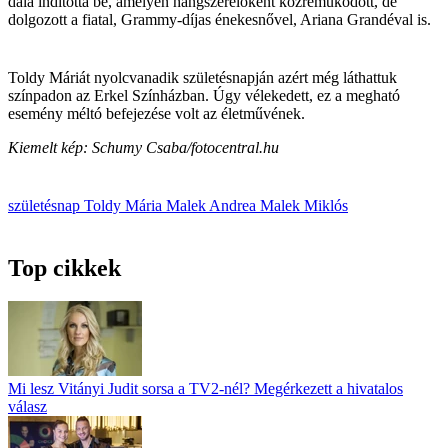
dala indította be, amelyen hangszerelőként közreműködött, de
dolgozott a fiatal, Grammy-díjas énekesnővel, Ariana Grandéval is.
Toldy Máriát nyolcvanadik születésnapján azért még láthattuk
színpadon az Erkel Színházban. Úgy vélekedett, ez a megható
esemény méltó befejezése volt az életművének.
Kiemelt kép: Schumy Csaba/fotocentral.hu
születésnap
Toldy Mária
Malek Andrea
Malek Miklós
Top cikkek
Mi lesz Vitányi Judit sorsa a TV2-nél? Megérkezett a hivatalos
válasz