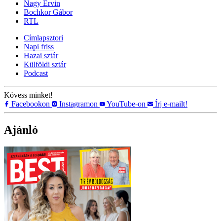
Nagy Ervin
Bochkor Gábor
RTL
Címlapsztori
Napi friss
Hazai sztár
Külföldi sztár
Podcast
Kövess minket!
Facebookon
Instagramon
YouTube-on
Írj e-mailt!
Ajánló