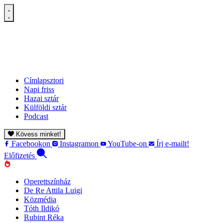
Címlapsztori
Napi friss
Hazai sztár
Külföldi sztár
Podcast
Kövess minket!
Facebookon
Instagramon
YouTube-on
Írj e-mailt!
Előfizetés
Operettszínház
De Re Attila Luigi
Közmédia
Tóth Ildikó
Rubint Réka