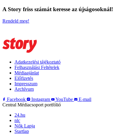
A Story friss számát keresse az újságosoknál!
Rendeld meg!
Adatkezelési tájékoztató
Felhasználási Feltételek
Médiaajánlat
Előfizetés
Impresszum
Archívum
Facebook
Instagram
YouTube
E-mail
Central Médiacsoport portfólió
24.hu
nlc
Nők Lapja
Startlap