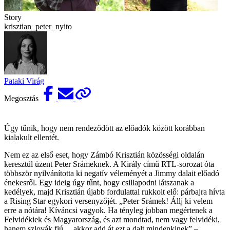
Story
krisztian_peter_nyito
Pataki Virág
Megosztás
Úgy tűnik, hogy nem rendeződött az előadók között korábban
kialakult ellentét.
Nem ez az első eset, hogy Zámbó Krisztián közösségi oldalán
keresztül üzent Peter Srámeknek. A Király című RTL-sorozat óta
többször nyilvánította ki negatív véleményét a Jimmy dalait előadó
énekesről. Egy ideig úgy tűnt, hogy csillapodni látszanak a
kedélyek, majd Krisztián újabb fordulattal rukkolt elő: párbajra hívta
a Rising Star egykori versenyzőjét. „Peter Srámek! Állj ki velem
erre a nótára! Kíváncsi vagyok. Ha tényleg jobban megértenek a
Felvidékiek és Magyarország, és azt mondtad, nem vagy felvidéki,
hanem szlovák fiú… akkor add át ezt a dalt mindenkinek” –