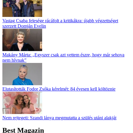
Vastag Csaba felesége rácáfolt a kritikákra: újabb végzettséget
szerzett Domján Evelin
Makány Márta: „Egyszer csak azt vettem észre, hogy már sehova
nem hívnak”
Elutasították Fodor Zsóka kérelmét: 84 évesen kell költöznie
Nem rejtegeti: Szandi lánya megmutatta a szülés utáni alakját
Best Magazin