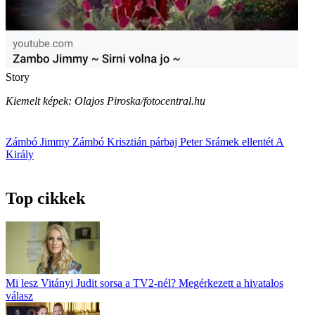
Story
Kiemelt képek: Olajos Piroska/fotocentral.hu
Zámbó Jimmy
Zámbó Krisztián
párbaj
Peter Srámek
ellentét
A
Király
Top cikkek
Mi lesz Vitányi Judit sorsa a TV2-nél? Megérkezett a hivatalos
válasz