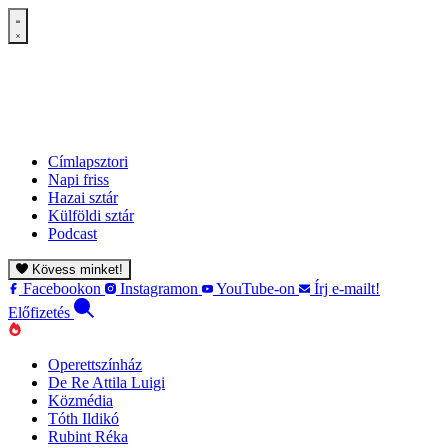
Címlapsztori
Napi friss
Hazai sztár
Külföldi sztár
Podcast
Kövess minket!
Facebookon
Instagramon
YouTube-on
Írj e-mailt!
Előfizetés
Operettszínház
De Re Attila Luigi
Közmédia
Tóth Ildikó
Rubint Réka