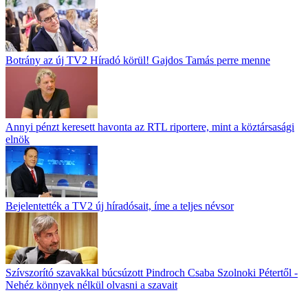
Botrány az új TV2 Híradó körül! Gajdos Tamás perre menne
Annyi pénzt keresett havonta az RTL riportere, mint a köztársasági
elnök
Bejelentették a TV2 új híradósait, íme a teljes névsor
Szívszorító szavakkal búcsúzott Pindroch Csaba Szolnoki Pétertől -
Nehéz könnyek nélkül olvasni a szavait