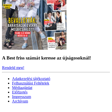
A Best friss számát keresse az újságosoknál!
Rendeld meg!
Adatkezelési tájékoztató
Felhasználási Feltételek
Médiaajánlat
Előfizetés
Impresszum
Archívum