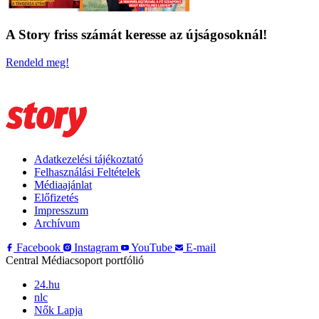
A Story friss számát keresse az újságosoknál!
Rendeld meg!
Adatkezelési tájékoztató
Felhasználási Feltételek
Médiaajánlat
Előfizetés
Impresszum
Archívum
Facebook
Instagram
YouTube
E-mail
Central Médiacsoport portfólió
24.hu
nlc
Nők Lapja