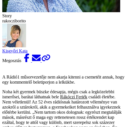
Story
rakocziborito
Kisgyőri Kata
Megosztás
A Rádió1 műsorvezetője nem akarja kitenni a csemetéit annak, hogy
egy kommentelő beletiporjon a lelkükbe.
Noha két gyermek büszke édesapja, mégis csak a legközelebbi
ismerősei, barátai láthatnak bele
Rákóczi Feriék
családi életébe.
Nem véletlenül! Az 52 éves rádiósnak határozott véleménye van
azokról a sztárokról, akik a gyermekeiket felhasználva igyekeznek
előtérbe kerülni. „Nem tartom okos dolognak: egyrészt megtalálják
mások, másrészt ő maga egy rettenetesen rossz értékrendet kap
ezáltal, hogy te attól vagy különb, mert szerepelsz sok százezer