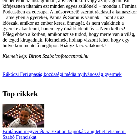
ember előtt az Instagramon, a Facebookon vagy az újságban. Én
kifejezetten tiltanám ezt minden egyes szülőnek! – mondta a Femina
Podcastben az édesapa. A műsorvezető szerint ráadásul a kamaszkor
– amelyben a gyerekei, Panna és Samu is vannak – pont az az
időszak, amikor az ember keresi önmagát, és nem valakinek a
gyereke akar lenni, hanem egy önálló identitás. – Nem kell ez!
Főleg ebben a korban, amikor azt se tudod, hogy merre van a világ,
de téged kiragadnak, fölemelnek, holnap viszont lehet, hogy egy
hülye kommentelő megtipor. Hiányzik ez valakinek?”
Kiemelt kép: Birton Szabolcs/fotocentral.hu
Rákóczi Feri
apaság
közösségi média
nyilvánosság
gyermek
Top cikkek
Brutálisan megverték az Exatlon bajnokát: alig lehet felismerni
Szabó Franciskát