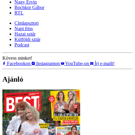
Nagy Ervin
Bochkor Gábor
RTL
Címlapsztori
Napi friss
Hazai sztár
Külföldi sztár
Podcast
Kövess minket!
Facebookon
Instagramon
YouTube-on
Írj e-mailt!
Ajánló