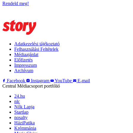
Rendeld meg!
Adatkezelési tájékoztató
Felhasználási Feltételek
Médiaajánlat
Előfizetés
Impresszum
Archívum
Facebook
Instagram
YouTube
E-mail
Central Médiacsoport portfólió
24.hu
nlc
Nők Lapja
Startlap
nosalty
HáziPatika
Krémmánia