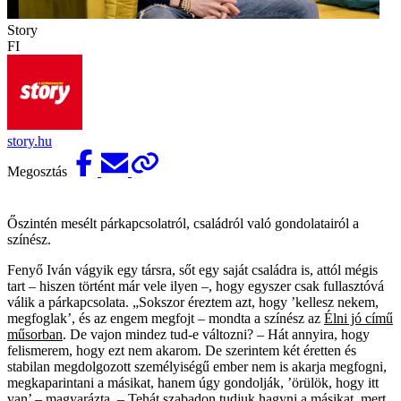
Story
FI
story.hu
Megosztás
Őszintén mesélt párkapcsolatról, családról való gondolatairól a
színész.
Fenyő Iván vágyik egy társra, sőt egy saját családra is, attól mégis
tart – hiszen történt már vele ilyen –, hogy egyszer csak fullasztóvá
válik a párkapcsolata. „Sokszor éreztem azt, hogy ’kellesz nekem,
megfoglak’, és az engem megfojt – mondta a színész az
Élni jó című
műsorban
. De vajon mindez tud-e változni? – Hát annyira, hogy
felismerem, hogy ezt nem akarom. De szerintem két éretten és
stabilan megdolgozott személyiségű ember nem is akarja megfogni,
megkaparintani a másikat, hanem úgy gondolják, ’örülök, hogy itt
van’ – magyarázta. – Tehát szabadon tudjuk hagyni a másikat, mert