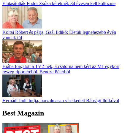
Elutasították Fodor Zsóka kérelmét: 84 évesen kell költöznie
Koltai Róbert és párja, Gaál Ildikó: Életük legnehezebb évén
vannak túl
Hiába forgatott a TV2-nek, a csatorna nem kért az M1 egykori
részeg riporteréből, Bencze Péterből
Hernádi Judit tudja, borzalmasan viselkedett Bánsági Ildikóval
Best Magazin