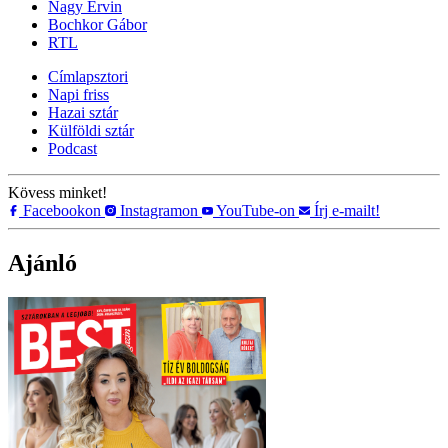
Nagy Ervin
Bochkor Gábor
RTL
Címlapsztori
Napi friss
Hazai sztár
Külföldi sztár
Podcast
Kövess minket!
Facebookon
Instagramon
YouTube-on
Írj e-mailt!
Ajánló