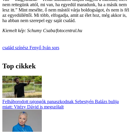
nem rettegünk attól, mi van, ha egyedül maradunk, ha a másik nem
lesz itt.” Mint mesélte, ő nem mástól várja boldogságot, és nem is fél
az egyedülléttől. Mi több, elfogadja, amit az élet hoz, még akkor is,
ha abban nem szerepel egy saját család.
Kiemelt kép: Schumy Csaba/fotocentral.hu
család
színész
Fenyő Iván
sors
Top cikkek
Felháborodott rajongók panaszkodnak Sebestyén Balázs bulija
miatt: Vitézy Dávid is megszólalt