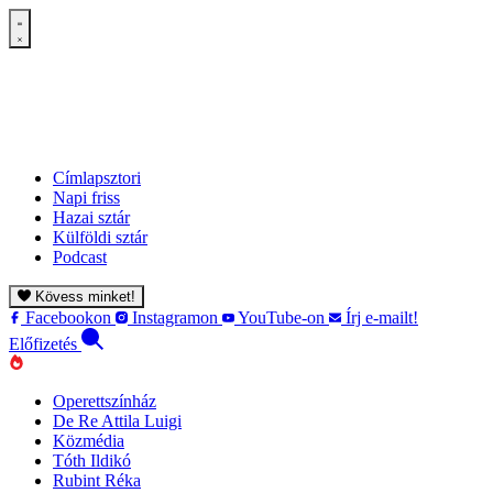
Címlapsztori
Napi friss
Hazai sztár
Külföldi sztár
Podcast
Kövess minket!
Facebookon
Instagramon
YouTube-on
Írj e-mailt!
Előfizetés
Operettszínház
De Re Attila Luigi
Közmédia
Tóth Ildikó
Rubint Réka