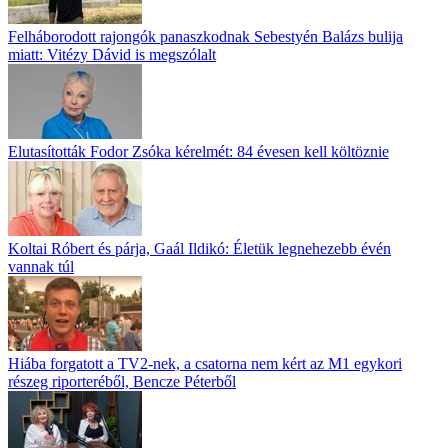
Felháborodott rajongók panaszkodnak Sebestyén Balázs bulija
miatt: Vitézy Dávid is megszólalt
Elutasították Fodor Zsóka kérelmét: 84 évesen kell költöznie
Koltai Róbert és párja, Gaál Ildikó: Életük legnehezebb évén
vannak túl
Hiába forgatott a TV2-nek, a csatorna nem kért az M1 egykori
részeg riporteréből, Bencze Péterből