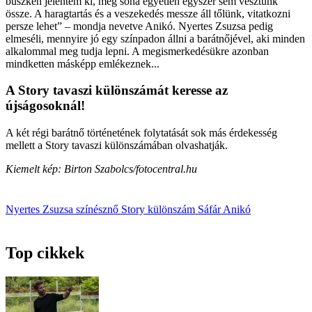
büszkén jelentem ki, még soha egyetlen egyszer sem vesztünk
össze. A haragtartás és a veszekedés messze áll tőlünk, vitatkozni
persze lehet” – mondja nevetve Anikó. Nyertes Zsuzsa pedig
elmeséli, mennyire jó egy színpadon állni a barátnőjével, aki minden
alkalommal meg tudja lepni. A megismerkedésükre azonban
mindketten másképp emlékeznek...
A Story tavaszi különszámát keresse az
újságosoknál!
A két régi barátnő történetének folytatását sok más érdekesség
mellett a Story tavaszi különszámában olvashatják.
Kiemelt kép: Birton Szabolcs/fotocentral.hu
Nyertes Zsuzsa
színésznő
Story különszám
Sáfár Anikó
Top cikkek