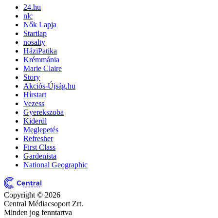
24.hu
nlc
Nők Lapja
Startlap
nosalty
HáziPatika
Krémmánia
Marie Claire
Story
Akciós-Újság.hu
Hírstart
Vezess
Gyerekszoba
Kiderül
Meglepetés
Refresher
First Class
Gardenista
National Geographic
Copyright © 2026
Central Médiacsoport Zrt.
Minden jog fenntartva