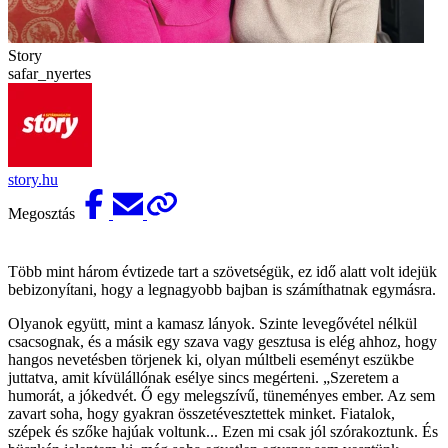
Story
safar_nyertes
story.hu
Megosztás
Több mint három évtizede tart a szövetségük, ez idő alatt volt idejük
bebizonyítani, hogy a legnagyobb bajban is számíthatnak egymásra.
Olyanok együtt, mint a kamasz lányok. Szinte levegővétel nélkül
csacsognak, és a másik egy szava vagy gesztusa is elég ahhoz, hogy
hangos nevetésben törjenek ki, olyan múltbeli eseményt eszükbe
juttatva, amit kívülállónak esélye sincs megérteni. „Szeretem a
humorát, a jókedvét. Ő egy melegszívű, tüneményes ember. Az sem
zavart soha, hogy gyakran összetévesztettek minket. Fiatalok,
szépek és szőke hajúak voltunk... Ezen mi csak jól szórakoztunk. És