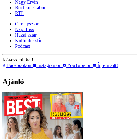
Nagy Ervin
Bochkor Gábor
RTL
Címlapsztori
Napi friss
Hazai sztár
Külföldi sztár
Podcast
Kövess minket!
Facebookon
Instagramon
YouTube-on
Írj e-mailt!
Ajánló