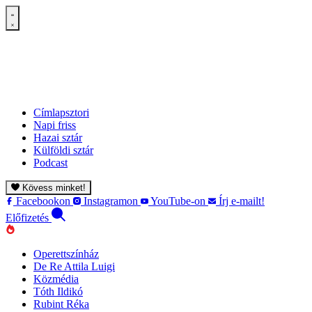
Címlapsztori
Napi friss
Hazai sztár
Külföldi sztár
Podcast
Kövess minket!
Facebookon
Instagramon
YouTube-on
Írj e-mailt!
Előfizetés
Operettszínház
De Re Attila Luigi
Közmédia
Tóth Ildikó
Rubint Réka