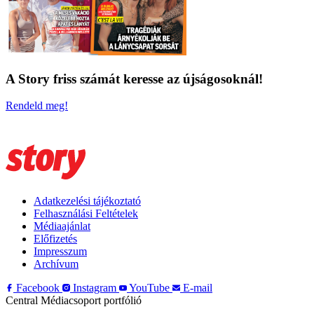
A Story friss számát keresse az újságosoknál!
Rendeld meg!
Adatkezelési tájékoztató
Felhasználási Feltételek
Médiaajánlat
Előfizetés
Impresszum
Archívum
Facebook
Instagram
YouTube
E-mail
Central Médiacsoport portfólió