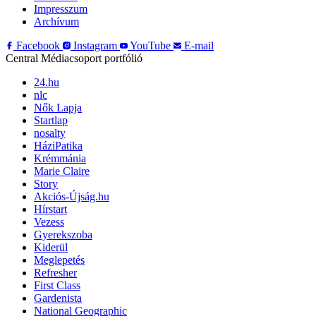
Impresszum
Archívum
Facebook
Instagram
YouTube
E-mail
Central Médiacsoport portfólió
24.hu
nlc
Nők Lapja
Startlap
nosalty
HáziPatika
Krémmánia
Marie Claire
Story
Akciós-Újság.hu
Hírstart
Vezess
Gyerekszoba
Kiderül
Meglepetés
Refresher
First Class
Gardenista
National Geographic