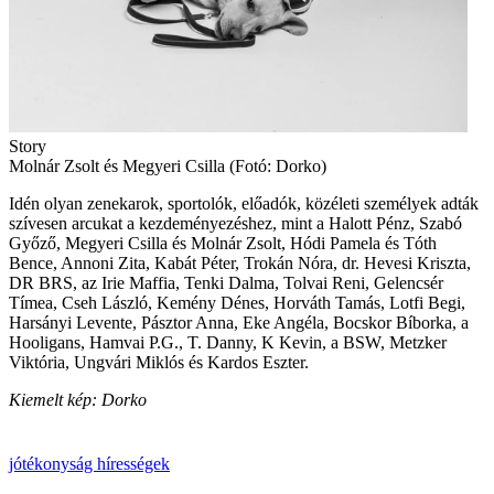
Story
Molnár Zsolt és Megyeri Csilla (Fotó: Dorko)
Idén olyan zenekarok, sportolók, előadók, közéleti személyek adták
szívesen arcukat a kezdeményezéshez, mint a Halott Pénz, Szabó
Győző, Megyeri Csilla és Molnár Zsolt, Hódi Pamela és Tóth
Bence, Annoni Zita, Kabát Péter, Trokán Nóra, dr. Hevesi Kriszta,
DR BRS, az Irie Maffia, Tenki Dalma, Tolvai Reni, Gelencsér
Tímea, Cseh László, Kemény Dénes, Horváth Tamás, Lotfi Begi,
Harsányi Levente, Pásztor Anna, Eke Angéla, Bocskor Bíborka, a
Hooligans, Hamvai P.G., T. Danny, K Kevin, a BSW, Metzker
Viktória, Ungvári Miklós és Kardos Eszter.
Kiemelt kép: Dorko
jótékonyság
hírességek