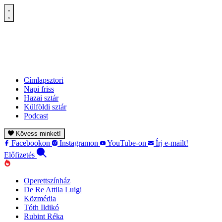
Címlapsztori
Napi friss
Hazai sztár
Külföldi sztár
Podcast
Kövess minket!
Facebookon
Instagramon
YouTube-on
Írj e-mailt!
Előfizetés
Operettszínház
De Re Attila Luigi
Közmédia
Tóth Ildikó
Rubint Réka