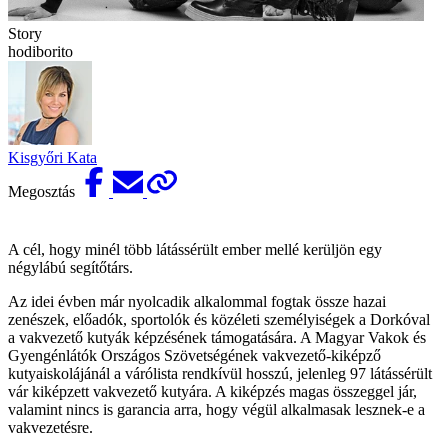
Story
hodiborito
Kisgyőri Kata
Megosztás
A cél, hogy minél több látássérült ember mellé kerüljön egy
négylábú segítőtárs.
Az idei évben már nyolcadik alkalommal fogtak össze hazai
zenészek, előadók, sportolók és közéleti személyiségek a Dorkóval
a vakvezető kutyák képzésének támogatására. A Magyar Vakok és
Gyengénlátók Országos Szövetségének vakvezető-kiképző
kutyaiskolájánál a várólista rendkívül hosszú, jelenleg 97 látássérült
vár kiképzett vakvezető kutyára. A kiképzés magas összeggel jár,
valamint nincs is garancia arra, hogy végül alkalmasak lesznek-e a
vakvezetésre.