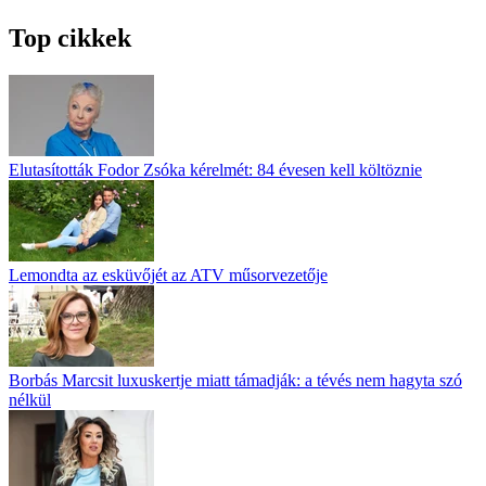
Top cikkek
Elutasították Fodor Zsóka kérelmét: 84 évesen kell költöznie
Lemondta az esküvőjét az ATV műsorvezetője
Borbás Marcsit luxuskertje miatt támadják: a tévés nem hagyta szó
nélkül