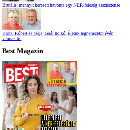
Brutális, mennyit keresett havonta egy NER-feleség asszisztense
Koltai Róbert és párja, Gaál Ildikó: Életük legnehezebb évén
vannak túl
Best Magazin