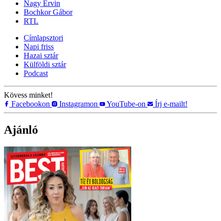
Nagy Ervin
Bochkor Gábor
RTL
Címlapsztori
Napi friss
Hazai sztár
Külföldi sztár
Podcast
Kövess minket!
Facebookon
Instagramon
YouTube-on
Írj e-mailt!
Ajánló