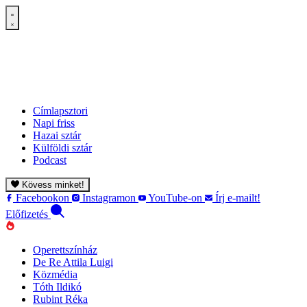
Címlapsztori
Napi friss
Hazai sztár
Külföldi sztár
Podcast
Kövess minket!
Facebookon
Instagramon
YouTube-on
Írj e-mailt!
Előfizetés
Operettszínház
De Re Attila Luigi
Közmédia
Tóth Ildikó
Rubint Réka