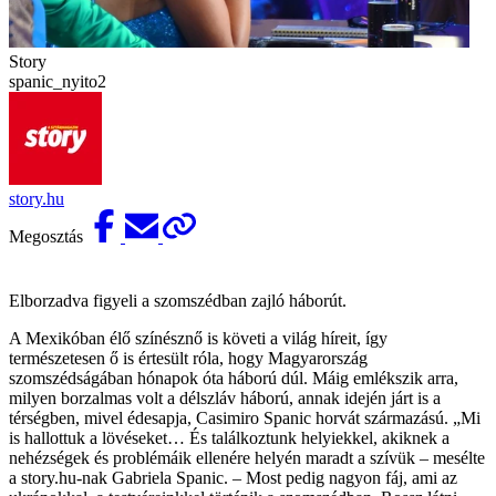
Story
spanic_nyito2
story.hu
Megosztás
Elborzadva figyeli a szomszédban zajló háborút.
A Mexikóban élő színésznő is követi a világ híreit, így
természetesen ő is értesült róla, hogy Magyarország
szomszédságában hónapok óta háború dúl. Máig emlékszik arra,
milyen borzalmas volt a délszláv háború, annak idején járt is a
térségben, mivel édesapja, Casimiro Spanic horvát származású. „Mi
is hallottuk a lövéseket… És találkoztunk helyiekkel, akiknek a
nehézségek és problémáik ellenére helyén maradt a szívük – mesélte
a story.hu-nak Gabriela Spanic. – Most pedig nagyon fáj, ami az