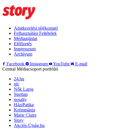
Adatkezelési tájékoztató
Felhasználási Feltételek
Médiaajánlat
Előfizetés
Impresszum
Archívum
Facebook
Instagram
YouTube
E-mail
Central Médiacsoport portfólió
24.hu
nlc
Nők Lapja
Startlap
nosalty
HáziPatika
Krémmánia
Marie Claire
Story
Akciós-Újság.hu