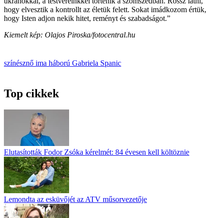
ukránokkal, a testvéreinkkel történik a szomszédban. Rossz látni,
hogy elvesztik a kontrollt az életük felett. Sokat imádkozom értük,
hogy Isten adjon nekik hitet, reményt és szabadságot.”
Kiemelt kép: Olajos Piroska/fotocentral.hu
színésznő
ima
háború
Gabriela Spanic
Top cikkek
Elutasították Fodor Zsóka kérelmét: 84 évesen kell költöznie
Lemondta az esküvőjét az ATV műsorvezetője