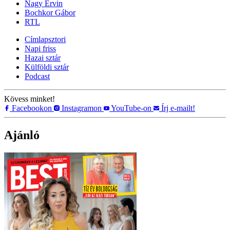
Nagy Ervin
Bochkor Gábor
RTL
Címlapsztori
Napi friss
Hazai sztár
Külföldi sztár
Podcast
Kövess minket!
Facebookon
Instagramon
YouTube-on
Írj e-mailt!
Ajánló