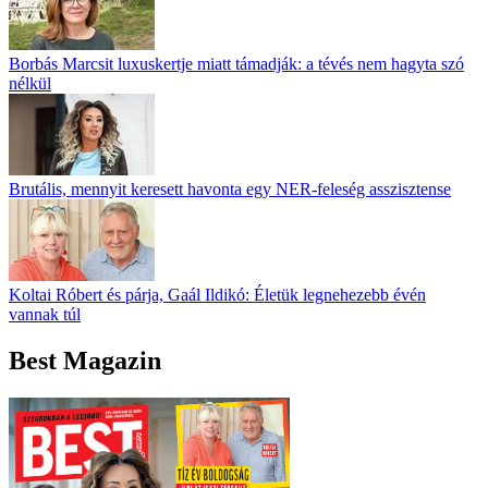
Borbás Marcsit luxuskertje miatt támadják: a tévés nem hagyta szó
nélkül
Brutális, mennyit keresett havonta egy NER-feleség asszisztense
Koltai Róbert és párja, Gaál Ildikó: Életük legnehezebb évén
vannak túl
Best Magazin