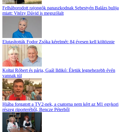
Felháborodott rajongók panaszkodnak Sebestyén Balázs bulija
miatt: Vitézy Dávid is megszólalt
Elutasították Fodor Zsóka kérelmét: 84 évesen kell költöznie
Koltai Róbert és párja, Gaál Ildikó: Életük legnehezebb évén
vannak túl
Hiába forgatott a TV2-nek, a csatorna nem kért az M1 egykori
részeg riporteréből, Bencze Péterből