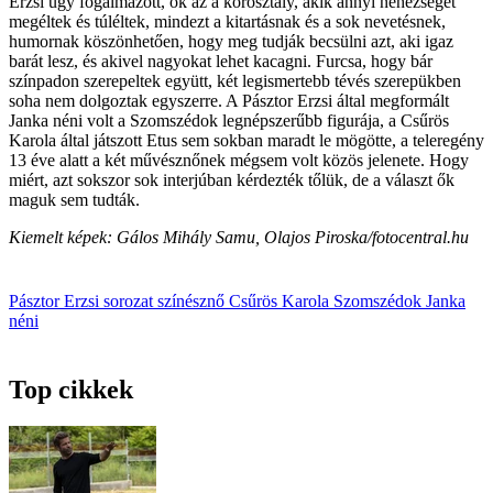
Erzsi úgy fogalmazott, ők az a korosztály, akik annyi nehézséget
megéltek és túléltek, mindezt a kitartásnak és a sok nevetésnek,
humornak köszönhetően, hogy meg tudják becsülni azt, aki igaz
barát lesz, és akivel nagyokat lehet kacagni. Furcsa, hogy bár
színpadon szerepeltek együtt, két legismertebb tévés szerepükben
soha nem dolgoztak egyszerre. A Pásztor Erzsi által megformált
Janka néni volt a Szomszédok legnépszerűbb figurája, a Csűrös
Karola által játszott Etus sem sokban maradt le mögötte, a teleregény
13 éve alatt a két művésznőnek mégsem volt közös jelenete. Hogy
miért, azt sokszor sok interjúban kérdezték tőlük, de a választ ők
maguk sem tudták.
Kiemelt képek: Gálos Mihály Samu, Olajos Piroska/fotocentral.hu
Pásztor Erzsi
sorozat
színésznő
Csűrös Karola
Szomszédok
Janka
néni
Top cikkek