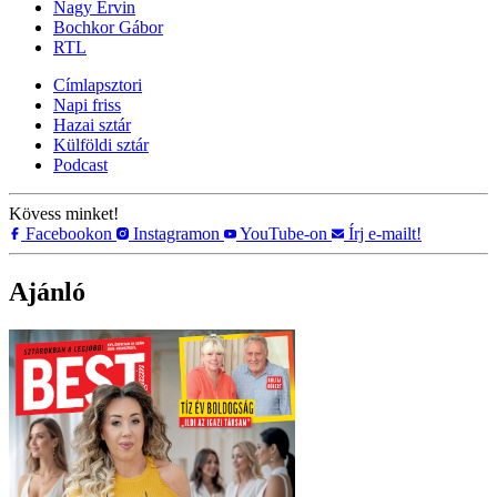
Nagy Ervin
Bochkor Gábor
RTL
Címlapsztori
Napi friss
Hazai sztár
Külföldi sztár
Podcast
Kövess minket!
Facebookon
Instagramon
YouTube-on
Írj e-mailt!
Ajánló