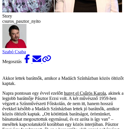
Story
csuros_pasztor_nyito
Szabó Csaba
Megosztás
Akkor lettek barátnők, amikor a Madách Színházban közös öltözőt
kaptak.
Napra pontosan egy évvel ezelőtt
hunyt el Csűrös Karola
, akinek a
legjobb barátnője Pásztor Erzsi volt. A két művésznő 1959-ben
végzett a Színművészeti Főiskolán, de nem itt, hanem hosszú
évekkel később a Madách Színházban lettek jó barátnők, amikor
közös öltözőt kaptak. „Ott kötöttünk barátságot, örömünket,
bánatunkat megosztottuk egymással, és ez azóta is így van” –
meséltek kapcsolatukról korábban egy közös interjúban. Pásztor