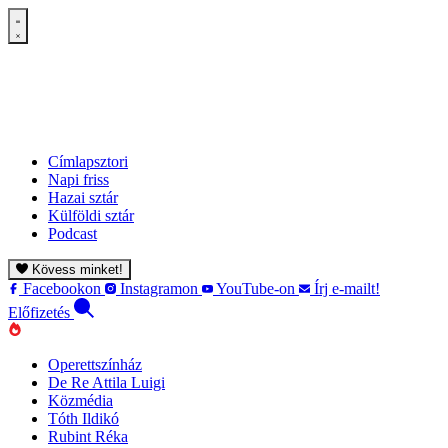
Címlapsztori
Napi friss
Hazai sztár
Külföldi sztár
Podcast
Kövess minket!
Facebookon
Instagramon
YouTube-on
Írj e-mailt!
Előfizetés
Operettszínház
De Re Attila Luigi
Közmédia
Tóth Ildikó
Rubint Réka