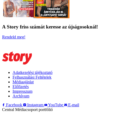
A Story friss számát keresse az újságosoknál!
Rendeld meg!
Adatkezelési tájékoztató
Felhasználási Feltételek
Médiaajánlat
Előfizetés
Impresszum
Archívum
Facebook
Instagram
YouTube
E-mail
Central Médiacsoport portfólió