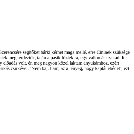
zerencsére segítőket bárki kérhet maga mellé, erre Cininek szüksége
biek megkérdezték, talán a pasik főztek rá, egy vallomás szakadt fel
hogy előadás volt, én meg nagyon közel laktam anyukámhoz, ezért
kás csirkével. ’Nem baj, fiam, az a lényeg, hogy kaptál ebédet’, ezt