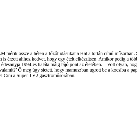
.M mérik össze a héten a főzőtudásukat a Hal a tortán című műsorban. S
m is érzett ahhoz kedvet, hogy egy ételt elkészítsen. Amikor pedig a töb
az édesanyja 1994-es halála máig fájó pont az életében. – Volt olyan, 
lamit?’ Ő meg úgy sietett, hogy mamuszban ugrott be a kocsiba a papri
 el Cini a Super TV2 gasztroműsorában.