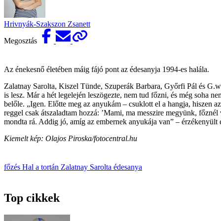
Hrivnyák-Szakszon Zsanett
Megosztás
Az énekesnő életében máig fájó pont az édesanyja 1994-es halála.
Zalatnay Sarolta, Kiszel Tünde, Szuperák Barbara, Győrfi Pál és G.w
is lesz. Már a hét legelején leszögezte, nem tud főzni, és még soha ne
belőle. „Igen. Előtte meg az anyukám – csuklott el a hangja, hiszen 
reggel csak átszaladtam hozzá: ’Mami, ma messzire megyünk, főznél va
mondta rá. Addig jó, amíg az embernek anyukája van” – érzékenyült
Kiemelt kép: Olajos Piroska/fotocentral.hu
főzés
Hal a tortán
Zalatnay Sarolta
édesanya
Top cikkek