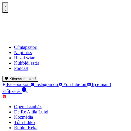
Címlapsztori
Napi friss
Hazai sztár
Külföldi sztár
Podcast
Kövess minket!
Facebookon
Instagramon
YouTube-on
Írj e-mailt!
Előfizetés
Operettszínház
De Re Attila Luigi
Közmédia
Tóth Ildikó
Rubint Réka