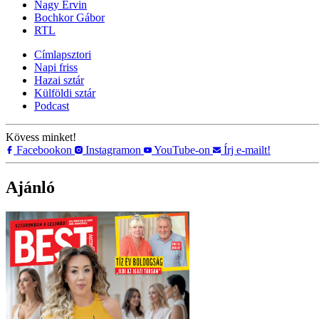
Nagy Ervin
Bochkor Gábor
RTL
Címlapsztori
Napi friss
Hazai sztár
Külföldi sztár
Podcast
Kövess minket!
Facebookon
Instagramon
YouTube-on
Írj e-mailt!
Ajánló