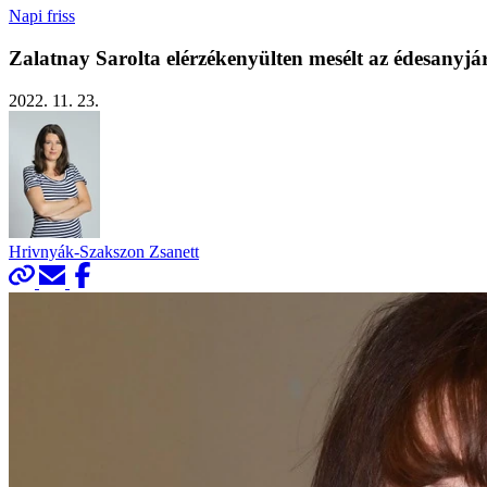
Napi friss
Zalatnay Sarolta elérzékenyülten mesélt az édesanyjá
2022. 11. 23.
Hrivnyák-Szakszon Zsanett