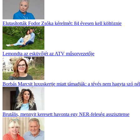
Elutasították Fodor Zsóka kérelmét: 84 évesen kell költöznie
Lemondta az esküvőjét az ATV műsorvezetője
Borbás Marcsit luxuskertje miatt támadják: a tévés nem hagyta szó né
Brutális, mennyit keresett havonta egy NER-feleség asszisztense