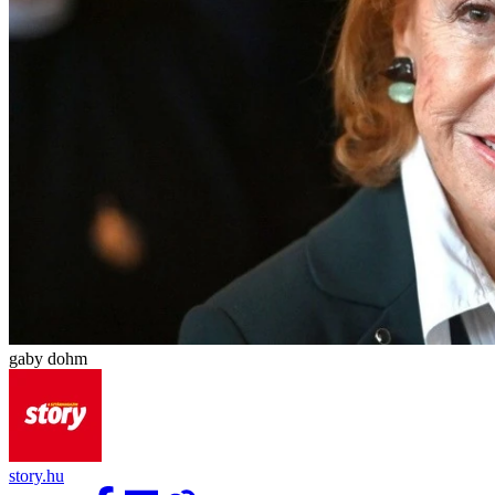
gaby dohm
story.hu