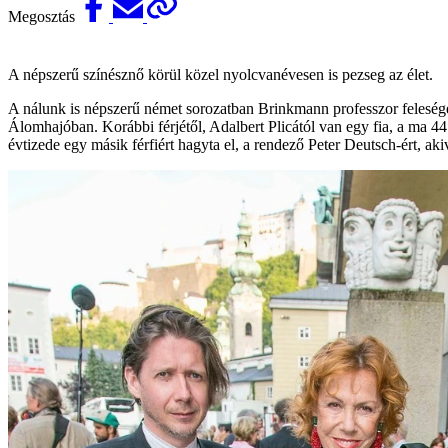
Megosztás
A népszerű színésznő körül közel nyolcvanévesen is pezseg az élet.
A nálunk is népszerű német sorozatban Brinkmann professzor feleségét 
Álomhajóban. Korábbi férjétől, Adalbert Plicától van egy fia, a ma 4
évtizede egy másik férfiért hagyta el, a rendező Peter Deutsch-ért, aki