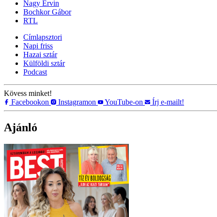
Nagy Ervin
Bochkor Gábor
RTL
Címlapsztori
Napi friss
Hazai sztár
Külföldi sztár
Podcast
Kövess minket!
Facebookon
Instagramon
YouTube-on
Írj e-mailt!
Ajánló