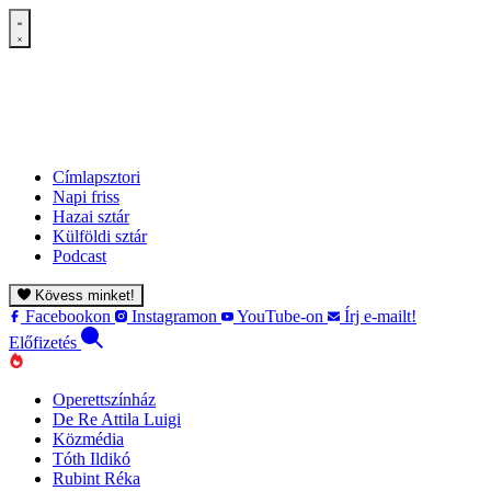
Címlapsztori
Napi friss
Hazai sztár
Külföldi sztár
Podcast
Kövess minket!
Facebookon
Instagramon
YouTube-on
Írj e-mailt!
Előfizetés
Operettszínház
De Re Attila Luigi
Közmédia
Tóth Ildikó
Rubint Réka