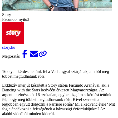
Story
Facundo_nyito3
story.hu
Megosztás
16 olyan kérdést tettünk fel a Vad angyal sztárjának, amiből még
többet megtudhatunk róla.
Exkluzív interjút készített a Story stábja Facundo Aranával, aki a
Dancing with the Stars kedvéért érkezett Magyarországra. Az
argentin színésznek 16 szokatlan, egyben izgalmas kérdést tettünk
fel, hogy még többet megtudhassunk róla. Kivel szeretett a
legjobban együtt dolgozni a karriere során? Mi a kedvenc étele? Mit
fog ajándékozni a feleségének a házassági évfordulójukra? Az
alábbi videóból minden kiderül.