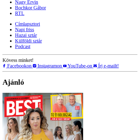
Nagy Ervin
Bochkor Gábor
RTL
Címlapsztori
Napi friss
Hazai sztár
Külföldi sztár
Podcast
Kövess minket!
Facebookon
Instagramon
YouTube-on
Írj e-mailt!
Ajánló