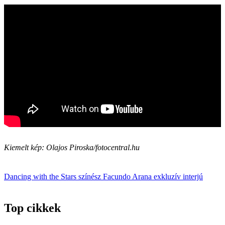
Kiemelt kép: Olajos Piroska/fotocentral.hu
Dancing with the Stars
színész
Facundo Arana
exkluzív interjú
Top cikkek