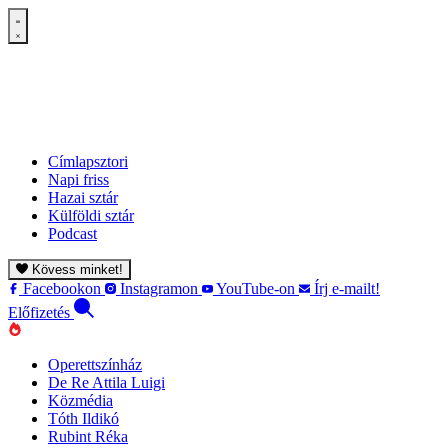
Címlapsztori
Napi friss
Hazai sztár
Külföldi sztár
Podcast
Kövess minket!
Facebookon
Instagramon
YouTube-on
Írj e-mailt!
Előfizetés
Operettszínház
De Re Attila Luigi
Közmédia
Tóth Ildikó
Rubint Réka