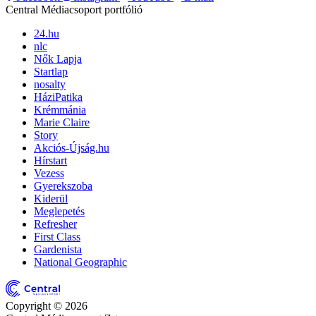
Central Médiacsoport portfólió
24.hu
nlc
Nők Lapja
Startlap
nosalty
HáziPatika
Krémmánia
Marie Claire
Story
Akciós-Újság.hu
Hírstart
Vezess
Gyerekszoba
Kiderül
Meglepetés
Refresher
First Class
Gardenista
National Geographic
Copyright © 2026