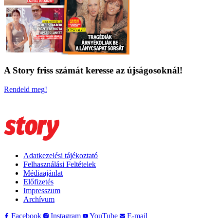
A Story friss számát keresse az újságosoknál!
Rendeld meg!
Adatkezelési tájékoztató
Felhasználási Feltételek
Médiaajánlat
Előfizetés
Impresszum
Archívum
Facebook
Instagram
YouTube
E-mail