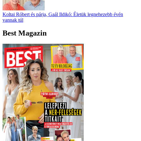
Koltai Róbert és párja, Gaál Ildikó: Életük legnehezebb évén
vannak túl
Best Magazin