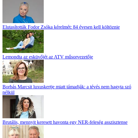
Elutasították Fodor Zsóka kérelmét: 84 évesen kell költöznie
Lemondta az esküvőjét az ATV műsorvezetője
Borbás Marcsit luxuskertje miatt támadják: a tévés nem hagyta szó
nélkül
Brutális, mennyit keresett havonta egy NER-feleség asszisztense