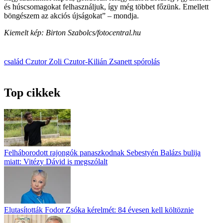
és húscsomagokat felhasználjuk, így még többet főzünk. Emellett
böngészem az akciós újságokat” – mondja.
Kiemelt kép: Birton Szabolcs/fotocentral.hu
család
Czutor Zoli
Czutor-Kilián Zsanett
spórolás
Top cikkek
Felháborodott rajongók panaszkodnak Sebestyén Balázs bulija
miatt: Vitézy Dávid is megszólalt
Elutasították Fodor Zsóka kérelmét: 84 évesen kell költöznie