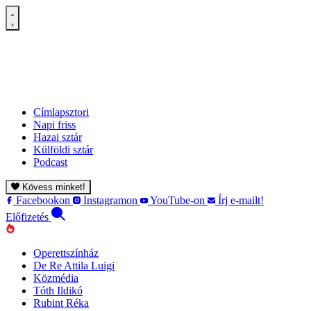
Címlapsztori
Napi friss
Hazai sztár
Külföldi sztár
Podcast
Kövess minket!
Facebookon
Instagramon
YouTube-on
Írj e-mailt!
Előfizetés
Operettszínház
De Re Attila Luigi
Közmédia
Tóth Ildikó
Rubint Réka