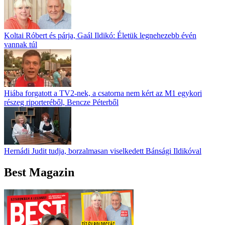
Koltai Róbert és párja, Gaál Ildikó: Életük legnehezebb évén
vannak túl
Hiába forgatott a TV2-nek, a csatorna nem kért az M1 egykori
részeg riporteréből, Bencze Péterből
Hernádi Judit tudja, borzalmasan viselkedett Bánsági Ildikóval
Best Magazin