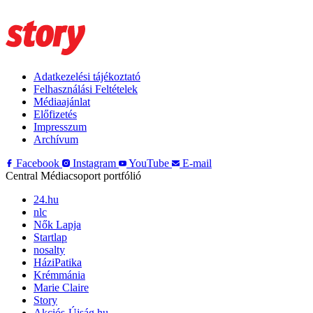
Adatkezelési tájékoztató
Felhasználási Feltételek
Médiaajánlat
Előfizetés
Impresszum
Archívum
Facebook
Instagram
YouTube
E-mail
Central Médiacsoport portfólió
24.hu
nlc
Nők Lapja
Startlap
nosalty
HáziPatika
Krémmánia
Marie Claire
Story
Akciós-Újság.hu