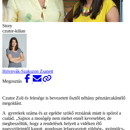
Story
czutor-kilian
Hrivnyák-Szakszon Zsanett
Megosztás
Czutor Zoli és felesége is bevezetett ősztől néhány pénztárcakímélő
megoldást.
A gyerekek száma és az egekbe szökő rezsiárak miatt is spórol a
család. „Sajnos a mosógép nem mehet ennél kevesebbet, de
megbeszéltük, hogy a rendelések helyett a vidéken élő
nagyszüleimtől kapott, gondosan lefagyasztott zöldség-, gyümölcs-