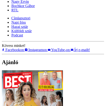
Nagy Ervin
Bochkor Gábor
RTL
Címlapsztori
Napi friss
Hazai sztár
Külföldi sztár
Podcast
Kövess minket!
Facebookon
Instagramon
YouTube-on
Írj e-mailt!
Ajánló