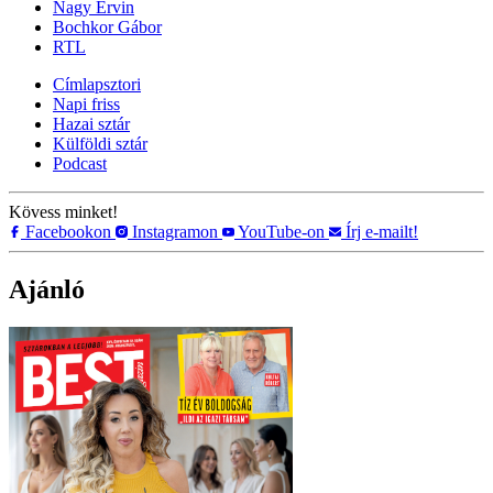
Nagy Ervin
Bochkor Gábor
RTL
Címlapsztori
Napi friss
Hazai sztár
Külföldi sztár
Podcast
Kövess minket!
Facebookon
Instagramon
YouTube-on
Írj e-mailt!
Ajánló