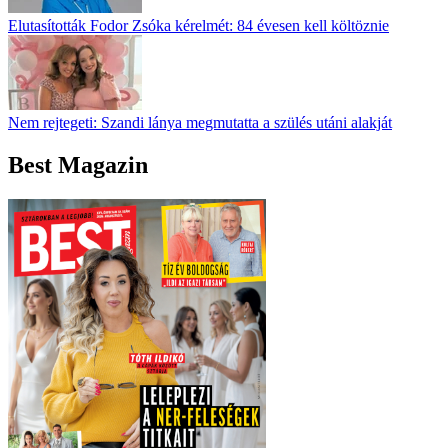
Elutasították Fodor Zsóka kérelmét: 84 évesen kell költöznie
Nem rejtegeti: Szandi lánya megmutatta a szülés utáni alakját
Best Magazin