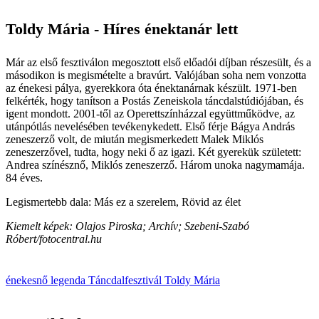
Toldy Mária - Híres ének­tanár lett
Már az első fesztiválon megosztott első előadói díjban részesült, és a
másodikon is megismételte a bravúrt. Valójában soha nem vonzotta
az énekesi pálya, gyerekkora óta énektanárnak készült. 1971-ben
felkérték, hogy tanítson a Postás Zeneiskola táncdalstúdiójában, és
igent mondott. 2001-től az Operettszínházzal együttműködve, az
utánpótlás nevelésében tevékenykedett. Első férje Bágya András
zeneszerző volt, de miután megismerkedett Malek Miklós
zeneszerzővel, tudta, hogy neki ő az igazi. Két gyerekük született:
Andrea színésznő, Miklós zeneszerző. Három unoka nagymamája.
84 éves.
Legismertebb dala: Más ez a szerelem, Rövid az élet
Kiemelt képek: Olajos Piroska; Archív; Szebeni-Szabó
Róbert/fotocentral.hu
énekesnő
legenda
Táncdalfesztivál
Toldy Mária