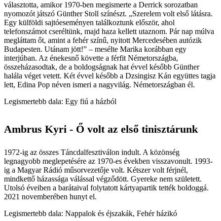
választotta, amikor 1970-ben megismerte a Derrick sorozatban
nyomozót játszó Günther Stoll színészt. „Szerelem volt első látásra.
Egy külföldi sajtóeseményen találkoztunk először, ahol
telefonszámot cseréltünk, majd haza kellett utaznom. Pár nap múlva
megláttam őt, amint a fehér színű, nyitott Mercedesében autózik
Budapesten. Utánam jött!” – mesélte Marika korábban egy
interjúban. Az énekesnő követte a férfit Németországba,
összeházasodtak, de a boldogságnak hat évvel később Günther
halála véget vetett. Két évvel később a Dzsingisz Kán együttes tagja
lett, Edina Pop néven ismeri a nagyvilág. Németországban él.
Legismertebb dala: Egy fiú a házból
Ambrus Kyri - Ő volt az első tinisztárunk
1972-ig az összes Táncdalfesztiválon indult. A közönség
legnagyobb meglepetésére az 1970-es években visszavonult. 1993-
ig a Magyar Rádió műsorvezetője volt. Kétszer volt férjnél,
mindkettő házassága válással végződött. Gyereke nem született.
Utolsó éveiben a barátaival folytatott kártyapartik tették boldoggá.
2021 novemberében hunyt el.
Legismertebb dala: Nappalok és éjszakák, Fehér házikó