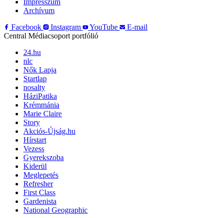
Impresszum
Archívum
Facebook
Instagram
YouTube
E-mail
Central Médiacsoport portfólió
24.hu
nlc
Nők Lapja
Startlap
nosalty
HáziPatika
Krémmánia
Marie Claire
Story
Akciós-Újság.hu
Hírstart
Vezess
Gyerekszoba
Kiderül
Meglepetés
Refresher
First Class
Gardenista
National Geographic