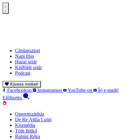
Címlapsztori
Napi friss
Hazai sztár
Külföldi sztár
Podcast
Kövess minket!
Facebookon
Instagramon
YouTube-on
Írj e-mailt!
Előfizetés
Operettszínház
De Re Attila Luigi
Közmédia
Tóth Ildikó
Rubint Réka