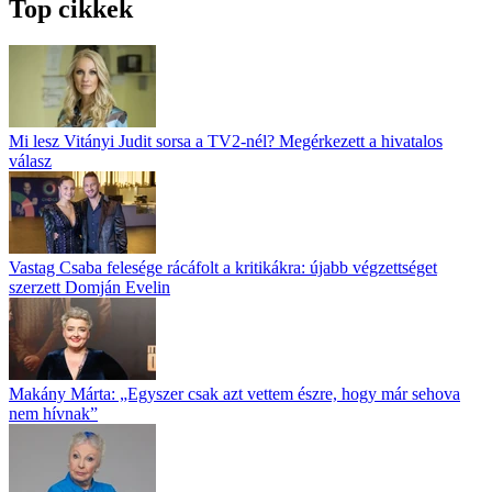
Top cikkek
Mi lesz Vitányi Judit sorsa a TV2-nél? Megérkezett a hivatalos
válasz
Vastag Csaba felesége rácáfolt a kritikákra: újabb végzettséget
szerzett Domján Evelin
Makány Márta: „Egyszer csak azt vettem észre, hogy már sehova
nem hívnak”