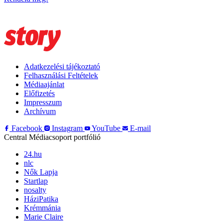
Adatkezelési tájékoztató
Felhasználási Feltételek
Médiaajánlat
Előfizetés
Impresszum
Archívum
Facebook
Instagram
YouTube
E-mail
Central Médiacsoport portfólió
24.hu
nlc
Nők Lapja
Startlap
nosalty
HáziPatika
Krémmánia
Marie Claire