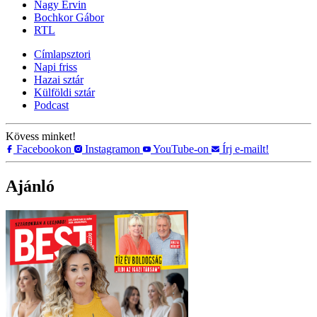
Nagy Ervin
Bochkor Gábor
RTL
Címlapsztori
Napi friss
Hazai sztár
Külföldi sztár
Podcast
Kövess minket!
Facebookon
Instagramon
YouTube-on
Írj e-mailt!
Ajánló