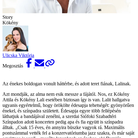
Story
Kökény
Ulicska Viktória
Megosztás
Az énekes boldogan vonult háttérbe, és adott teret fiának, Lalinak.
Azt mondják, az alma nem esik messze a fájától. Nos, ez Kökény
Attila és Kökény Lali esetében biztosan így is van. Lalit hallgatva
ugyanis egyértelmű, hogy örökölte édesapja tehetségét: gyönyörűen
énekel, és színpadra született. Édesapja egyre több fellépésén
láthatjuk a bandájával zenélni, a szerdai Siófoki Szabadtéri
Színpadon adott koncerten pedig apa és fia együtt is színpadra
álltak. „Csak 15 éves, én annyira büszke vagyok rá. Maximális
pontszámmal vették fel a konzervatóriumba jazz szakra, és már saját