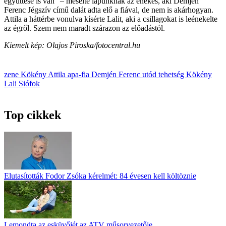
együttese is van” – mesélte lapunknak az énekes, aki Demjén
Ferenc Jégszív című dalát adta elő a fiával, de nem is akárhogyan.
Attila a háttérbe vonulva kísérte Lalit, aki a csillagokat is leénekelte
az égről. Szem nem maradt szárazon az előadástól.
Kiemelt kép: Olajos Piroska/fotocentral.hu
zene
Kökény Attila
apa-fia
Demjén Ferenc
utód
tehetség
Kökény
Lali
Siófok
Top cikkek
Elutasították Fodor Zsóka kérelmét: 84 évesen kell költöznie
Lemondta az esküvőjét az ATV műsorvezetője