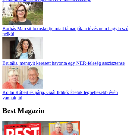
Borbás Marcsit luxuskertje miatt támadják: a tévés nem hagyta szó
nélkül
Brutális, mennyit keresett havonta egy NER-feleség asszisztense
Koltai Róbert és párja, Gaál Ildikó: Életük legnehezebb évén
vannak túl
Best Magazin