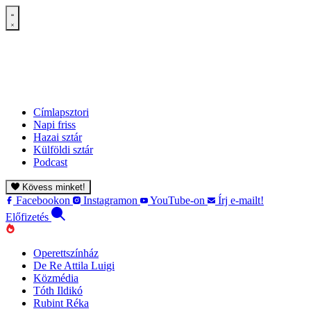
Címlapsztori
Napi friss
Hazai sztár
Külföldi sztár
Podcast
Kövess minket!
Facebookon
Instagramon
YouTube-on
Írj e-mailt!
Előfizetés
Operettszínház
De Re Attila Luigi
Közmédia
Tóth Ildikó
Rubint Réka