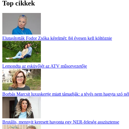
Top cikkek
Elutasították Fodor Zsóka kérelmét: 84 évesen kell költöznie
Lemondta az esküvőjét az ATV műsorvezetője
Borbás Marcsit luxuskertje miatt támadják: a tévés nem hagyta szó né
Brutális, mennyit keresett havonta egy NER-feleség asszisztense