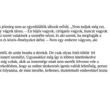
us jelenleg nem az egyedülállók táborát erősíti. „Nem tudjuk még ezt,
y vágyik társra. – Én bújós vagyok, cirógatós vagyok, huncut vagyok
aki szeret valakinek a szemébe nézni, és aki szereti, ha megfogják a
gatni és közös élményeket átélni. – Nem egy emberre vágyom, aki
től, de aztán beadta a derekát. De csak olyan fotót töltött fel
az ismert személyt. Ugyanakkor még így is többen hitetlenkedve
 míg voltak, akik az ismertsége miatt nem merték felvenni vele a
erkedésben, hogy az online társkeresés igenis valódi lehetőség, persze
tt folytatása, de mint mesélte, kellemes, tisztelettudó emberekkel hozta