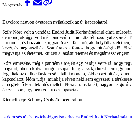
Megosztás
Egyelőre nagyon óvatosan nyilatkozik az új kapcsolatról.
Szily Nóra volt a vendége Endrei Judit
Korhatártalanul című műsorá
de mondjuk úgy, volt már randevúm – mondta félmosollyal az arcán Nó
– mondta, és hozzátette, ugyan ő az a fajta nő, aki helytáll az életben
kezét, és megpuszilják. Számára az a fontos, hogy minőségi időt tölts
megváltja az életemet, kifizeti a lakáshitelemet és megtámaszt engem.
Nóra elmesélte, még a pandémia idején egy barátja vette rá, hogy regisz
magáról, ahol a kutyái mögül csupán félig látszik, direkt nem egy por
fogadták az online társkeresőn. Mint mondta, többen azt hitték, kamup
kapcsolatot. Nóra tudja, munkája révén neki sem egyszerű a társkeresé
a megfelelő körültekintés mellett. Nóra arra is kitért, nagyon szigorú v
össze a sors, így nem volt rossz tapasztalata.
Kiemelt kép: Schumy Csaba/fotocentral.hu
párkeresés
tévés
pszichológus
ismerkedés
Endrei Judit
Korhatártalan