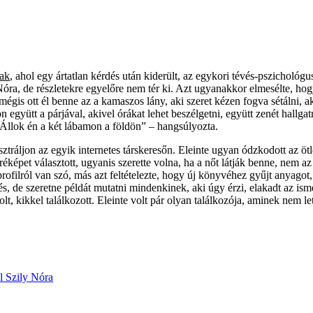
nak
, ahol egy ártatlan kérdés után kiderült, az egykori tévés-pszichológ
ra, de részletekre egyelőre nem tér ki. Azt ugyanakkor elmesélte, hog
, mégis ott él benne az a kamaszos lány, aki szeret kézen fogva sétálni, 
ön együtt a párjával, akivel órákat lehet beszélgetni, együtt zenét hall
 Állok én a két lábamon a földön” – hangsúlyozta.
tráljon az egyik internetes társkeresőn. Eleinte ugyan ódzkodott az ötlet
tréképet választott, ugyanis szerette volna, ha a nőt látják benne, nem 
rofilról van szó, más azt feltételezte, hogy új könyvéhez gyűjt anyagot,
s, de szeretne példát mutatni mindenkinek, aki úgy érzi, elakadt az ism
olt, kikkel találkozott. Eleinte volt pár olyan találkozója, aminek nem le
ul
Szily Nóra