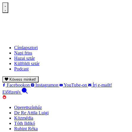
Címlapsztori
Napi friss
Hazai sztár
Külföldi sztár
Podcast
Kövess minket!
Facebookon
Instagramon
YouTube-on
Írj e-mailt!
Előfizetés
Operettszínház
De Re Attila Luigi
Közmédia
Tóth Ildikó
Rubint Réka