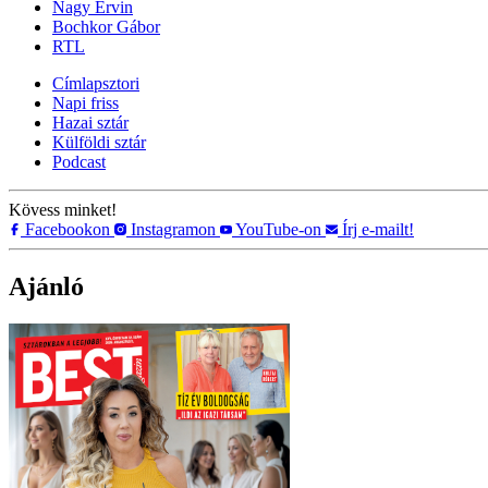
Nagy Ervin
Bochkor Gábor
RTL
Címlapsztori
Napi friss
Hazai sztár
Külföldi sztár
Podcast
Kövess minket!
Facebookon
Instagramon
YouTube-on
Írj e-mailt!
Ajánló