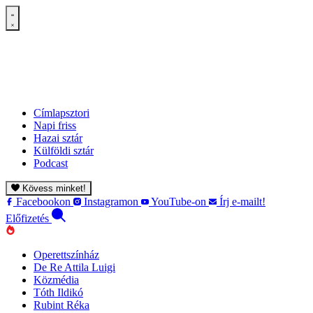
Címlapsztori
Napi friss
Hazai sztár
Külföldi sztár
Podcast
Kövess minket!
Facebookon
Instagramon
YouTube-on
Írj e-mailt!
Előfizetés
Operettszínház
De Re Attila Luigi
Közmédia
Tóth Ildikó
Rubint Réka