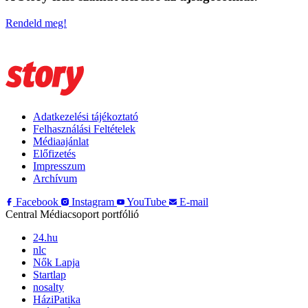
Rendeld meg!
Adatkezelési tájékoztató
Felhasználási Feltételek
Médiaajánlat
Előfizetés
Impresszum
Archívum
Facebook
Instagram
YouTube
E-mail
Central Médiacsoport portfólió
24.hu
nlc
Nők Lapja
Startlap
nosalty
HáziPatika