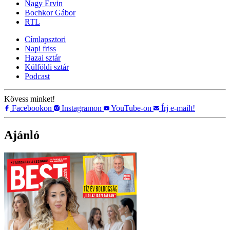
Nagy Ervin
Bochkor Gábor
RTL
Címlapsztori
Napi friss
Hazai sztár
Külföldi sztár
Podcast
Kövess minket!
Facebookon
Instagramon
YouTube-on
Írj e-mailt!
Ajánló