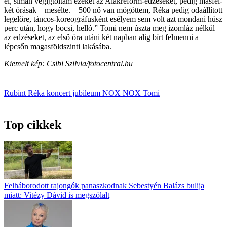
el, simán végigtoltam ezeket az Alakreform-edzéseket, pedig másfél-
két órásak – mesélte. – 500 nő van mögöttem, Réka pedig odaállított
legelőre, táncos-koreográfusként esélyem sem volt azt mondani húsz
perc után, hogy bocsi, helló.” Tomi nem úszta meg izomláz nélkül
az edzéseket, az első óra utáni két napban alig bírt felmenni a
lépcsőn magasföldszinti lakásába.
Kiemelt kép: Csibi Szilvia/fotocentral.hu
Rubint Réka
koncert
jubileum
NOX
NOX Tomi
Top cikkek
Felháborodott rajongók panaszkodnak Sebestyén Balázs bulija
miatt: Vitézy Dávid is megszólalt