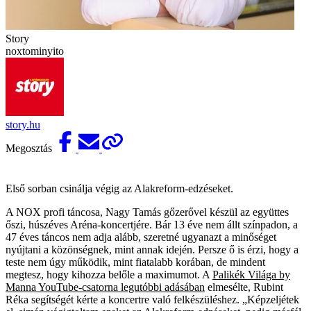
Story
noxtominyito
story.hu
Megosztás
Első sorban csinálja végig az Alakreform-edzéseket.
A NOX profi táncosa, Nagy Tamás gőzerővel készül az együttes
őszi, húszéves Aréna-koncertjére. Bár 13 éve nem állt színpadon, a
47 éves táncos nem adja alább, szeretné ugyanazt a minőséget
nyújtani a közönségnek, mint annak idején. Persze ő is érzi, hogy a
teste nem úgy működik, mint fiatalabb korában, de mindent
megtesz, hogy kihozza belőle a maximumot. A
Palikék Világa by
Manna YouTube-csatorna legutóbbi adásában
elmesélte, Rubint
Réka segítségét kérte a koncertre való felkészüléshez. „Képzeljétek