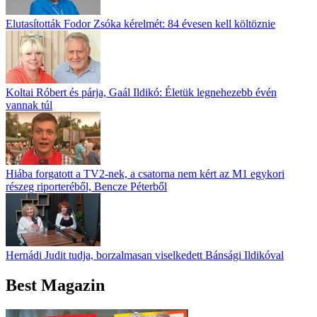
Elutasították Fodor Zsóka kérelmét: 84 évesen kell költöznie
Koltai Róbert és párja, Gaál Ildikó: Életük legnehezebb évén
vannak túl
Hiába forgatott a TV2-nek, a csatorna nem kért az M1 egykori
részeg riporteréből, Bencze Péterből
Hernádi Judit tudja, borzalmasan viselkedett Bánsági Ildikóval
Best Magazin