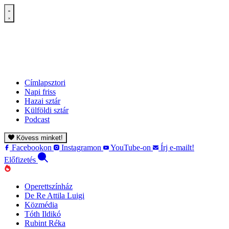
Címlapsztori
Napi friss
Hazai sztár
Külföldi sztár
Podcast
Kövess minket!
Facebookon
Instagramon
YouTube-on
Írj e-mailt!
Előfizetés
Operettszínház
De Re Attila Luigi
Közmédia
Tóth Ildikó
Rubint Réka