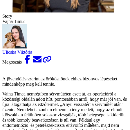
Story
Vajna Timi2
Ulicska Viktória
Megosztás
A jövendölés szerint az örökösnőnek ehhez bizonyos lépéseket
mindenképp meg kell tennie.
Vajna Tímea nemrégiben sérvműtéten esett át, az operációról a
közösségi oldalán adott hírt, pontosabban arról, hogy már jól van, és
újra látogathatja az edzőtermet. „Anyu visszatért a sérvműtét után" –
üzente. Nem lehet azonban elmenni a tény mellett, hogy az elmúlt
időszakban feltűnően sokszor vizsgálják, több betegsége is kiderült,
és több komoly beavatkozáson is túl van. Például egy
endometriózis- és petefészekciszta-eltávolító műtéten, majd nem