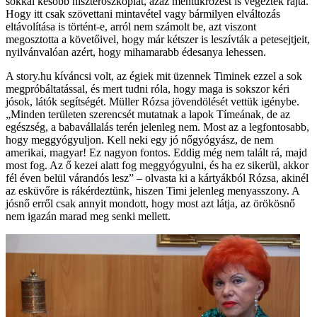
sokkal később hiszteroszkópiát, azaz méhtükrözést is végeztek rajta.
Hogy itt csak szövettani mintavétel vagy bármilyen elváltozás
eltávolítása is történt-e, arról nem számolt be, azt viszont
megosztotta a követőivel, hogy már kétszer is leszívták a petesejtjeit,
nyilvánvalóan azért, hogy mihamarabb édesanya lehessen.
A story.hu kíváncsi volt, az égiek mit üzennek Timinek ezzel a sok
megpróbáltatással, és mert tudni róla, hogy maga is sokszor kéri
jósok, látók segítségét. Müller Rózsa jövendölését vettük igénybe.
„Minden területen szerencsét mutatnak a lapok Tímeának, de az
egészség, a babavállalás terén jelenleg nem. Most az a legfontosabb,
hogy meggyógyuljon. Kell neki egy jó nőgyógyász, de nem
amerikai, magyar! Ez nagyon fontos. Eddig még nem talált rá, majd
most fog. Az ő kezei alatt fog meggyógyulni, és ha ez sikerül, akkor
fél éven belül várandós lesz” – olvasta ki a kártyákból Rózsa, akinél
az esküvőre is rákérdeztünk, hiszen Timi jelenleg menyasszony. A
jósnő erről csak annyit mondott, hogy most azt látja, az örökösnő
nem igazán marad meg senki mellett.