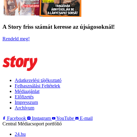
A Story friss számát keresse az újságosoknál!
Rendeld meg!
Adatkezelési tájékoztató
Felhasználási Feltételek
Médiaajánlat
Előfizetés
Impresszum
Archívum
Facebook
Instagram
YouTube
E-mail
Central Médiacsoport portfólió
24.hu