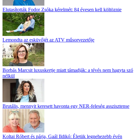
Elutasították Fodor Zsóka kérelmét: 84 évesen kell költöznie
Lemondta az esküvőjét az ATV műsorvezetője
Borbás Marcsit luxuskertje miatt támadják: a tévés nem hagyta szó
nélkül
Brutális, mennyit keresett havonta egy NER-feleség asszisztense
Koltai Róbert és párja, Gaál Ildikó: Életük legnehezebb évén