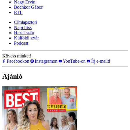
Nagy Ervin
Bochkor Gábor
RTL
Címlapsztori
Napi friss
Hazai sztár
Külföldi sztár
Podcast
Kövess minket!
Facebookon
Instagramon
YouTube-on
Írj e-mailt!
Ajánló