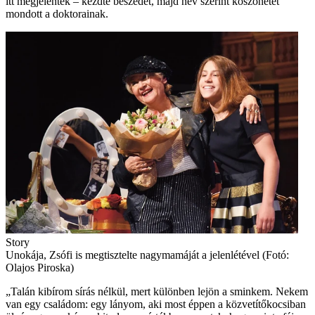
itt megjelentek – kezdte beszédét, majd név szerint köszönetet
mondott a doktorainak.
Story
Unokája, Zsófi is megtisztelte nagymamáját a jelenlétével (Fotó:
Olajos Piroska)
„Talán kibírom sírás nélkül, mert különben lejön a sminkem. Nekem
van egy családom: egy lányom, aki most éppen a közvetítőkocsiban