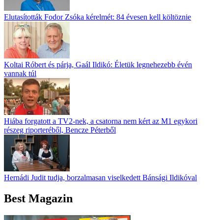
Elutasították Fodor Zsóka kérelmét: 84 évesen kell költöznie
Koltai Róbert és párja, Gaál Ildikó: Életük legnehezebb évén
vannak túl
Hiába forgatott a TV2-nek, a csatorna nem kért az M1 egykori
részeg riporteréből, Bencze Péterből
Hernádi Judit tudja, borzalmasan viselkedett Bánsági Ildikóval
Best Magazin