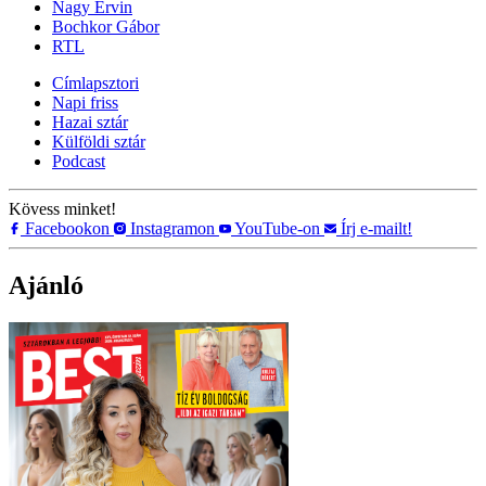
Nagy Ervin
Bochkor Gábor
RTL
Címlapsztori
Napi friss
Hazai sztár
Külföldi sztár
Podcast
Kövess minket!
Facebookon
Instagramon
YouTube-on
Írj e-mailt!
Ajánló