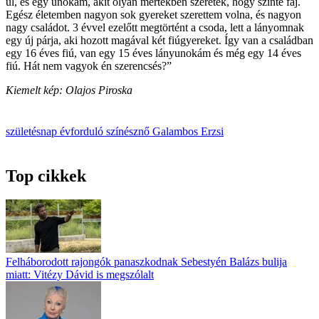
ül, és egy unokám, akit olyan mértékben szeretek, hogy szinte fáj.
Egész életemben nagyon sok gyereket szerettem volna, és nagyon
nagy családot. 3 évvel ezelőtt megtörtént a csoda, lett a lányomnak
egy új párja, aki hozott magával két fiúgyereket. Így van a családban
egy 16 éves fiú, van egy 15 éves lányunokám és még egy 14 éves
fiú. Hát nem vagyok én szerencsés?”
Kiemelt kép: Olajos Piroska
születésnap
évforduló
színésznő
Galambos Erzsi
Top cikkek
Felháborodott rajongók panaszkodnak Sebestyén Balázs bulija
miatt: Vitézy Dávid is megszólalt