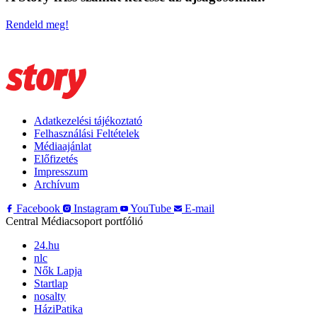
Rendeld meg!
Adatkezelési tájékoztató
Felhasználási Feltételek
Médiaajánlat
Előfizetés
Impresszum
Archívum
Facebook
Instagram
YouTube
E-mail
Central Médiacsoport portfólió
24.hu
nlc
Nők Lapja
Startlap
nosalty
HáziPatika