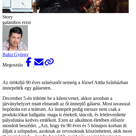
Story
galambos erzsi
Baku György
Megosztás
Az örökifjú 90 éves színésznőt nemrég a József Attila Színházban
ünnepelték egy gálaesten.
December 5-én töltötte be a kilencvenet, akkor azonban a
járványhelyzet miatt elmaradt az őt ünneplő gálaest. Most tavasszal
bepótolta ezt a teátrum. Az ünnepelt pedig messze nem csak a
produkciókat hallgatta: maga is énekelt, táncolt, és felelevenítette
pályafutása kedves emlékeit. Ezen az alkalmon életében először
mondott beszédet. „Azt, hogy én 90 éves és 5 hónapos korban itt
álljak a színpadon, azoknak az orvosoknak köszönhetem, akik most