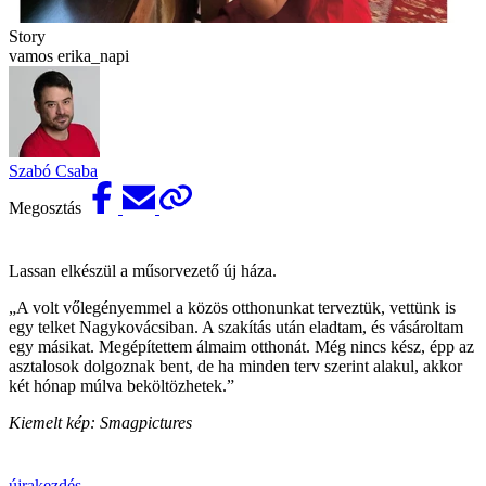
Story
vamos erika_napi
Szabó Csaba
Megosztás
Lassan elkészül a műsorvezető új háza.
„A volt vőlegényemmel a közös otthonunkat terveztük, vettünk is
egy telket Nagykovácsiban. A szakítás után eladtam, és vásároltam
egy másikat. Megépítettem ­álmaim otthonát. Még nincs kész, épp az
asztalosok dolgoznak bent, de ha minden terv szerint alakul, akkor
két hónap múlva beköltözhetek.”
Kiemelt kép: Smagpictures
újrakezdés