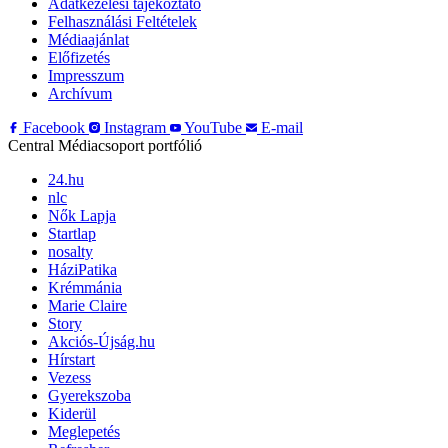
Adatkezelési tájékoztató
Felhasználási Feltételek
Médiaajánlat
Előfizetés
Impresszum
Archívum
Facebook
Instagram
YouTube
E-mail
Central Médiacsoport portfólió
24.hu
nlc
Nők Lapja
Startlap
nosalty
HáziPatika
Krémmánia
Marie Claire
Story
Akciós-Újság.hu
Hírstart
Vezess
Gyerekszoba
Kiderül
Meglepetés