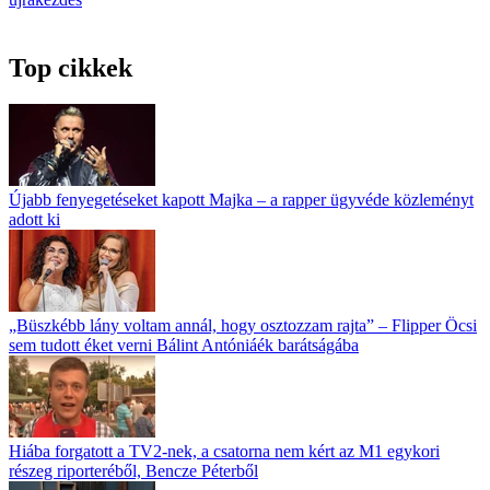
Top cikkek
Újabb fenyegetéseket kapott Majka – a rapper ügyvéde közleményt
adott ki
„Büszkébb lány voltam annál, hogy osztozzam rajta” – Flipper Öcsi
sem tudott éket verni Bálint Antóniáék barátságába
Hiába forgatott a TV2-nek, a csatorna nem kért az M1 egykori
részeg riporteréből, Bencze Péterből