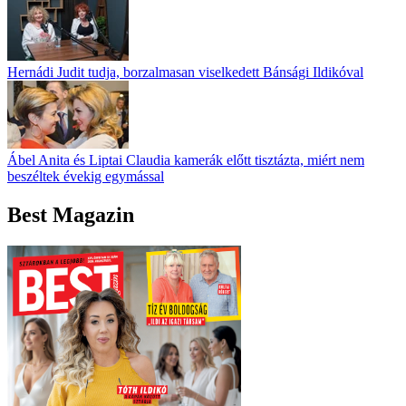
Hernádi Judit tudja, borzalmasan viselkedett Bánsági Ildikóval
Ábel Anita és Liptai Claudia kamerák előtt tisztázta, miért nem
beszéltek évekig egymással
Best Magazin