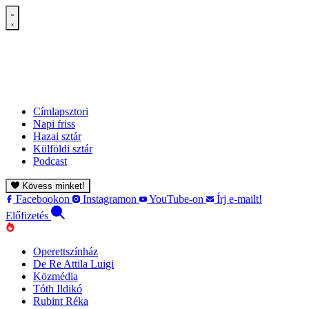
Címlapsztori
Napi friss
Hazai sztár
Külföldi sztár
Podcast
Kövess minket!
Facebookon
Instagramon
YouTube-on
Írj e-mailt!
Előfizetés
Operettszínház
De Re Attila Luigi
Közmédia
Tóth Ildikó
Rubint Réka