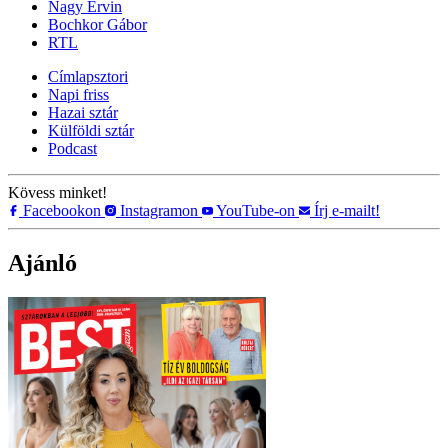
Nagy Ervin
Bochkor Gábor
RTL
Címlapsztori
Napi friss
Hazai sztár
Külföldi sztár
Podcast
Kövess minket!
Facebookon
Instagramon
YouTube-on
Írj e-mailt!
Ajánló