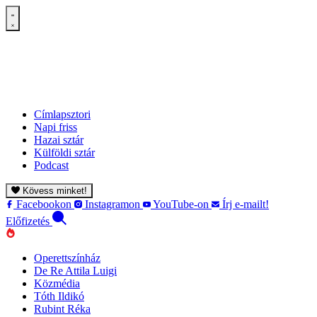
Címlapsztori
Napi friss
Hazai sztár
Külföldi sztár
Podcast
Kövess minket!
Facebookon
Instagramon
YouTube-on
Írj e-mailt!
Előfizetés
Operettszínház
De Re Attila Luigi
Közmédia
Tóth Ildikó
Rubint Réka