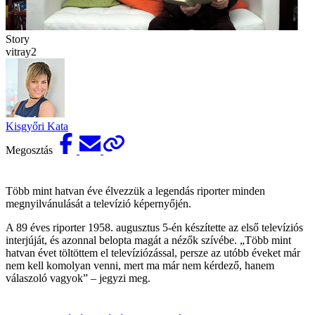
Story
vitray2
Kisgyőri Kata
Megosztás
Több mint hatvan éve élvezzük a legendás riporter minden
megnyilvánulását a televízió képernyőjén.
A 89 éves riporter 1958. augusztus 5-én készítette az első ­televíziós
interjúját, és azonnal belopta magát a nézők szívébe. „Több mint
hatvan évet töltöttem el televíziózással, persze az utóbb éveket már
nem kell komolyan venni, mert ma már nem kérdező, hanem
válaszoló vagyok” – jegyzi meg.