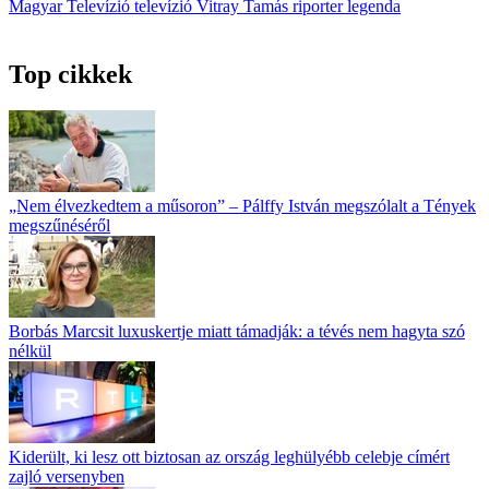
Magyar Televízió
televízió
Vitray Tamás
riporter
legenda
Top cikkek
„Nem élvezkedtem a műsoron” – Pálffy István megszólalt a Tények
megszűnéséről
Borbás Marcsit luxuskertje miatt támadják: a tévés nem hagyta szó
nélkül
Kiderült, ki lesz ott biztosan az ország leghülyébb celebje címért
zajló versenyben