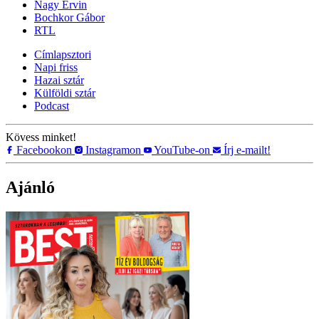
Nagy Ervin
Bochkor Gábor
RTL
Címlapsztori
Napi friss
Hazai sztár
Külföldi sztár
Podcast
Kövess minket!
Facebookon
Instagramon
YouTube-on
Írj e-mailt!
Ajánló