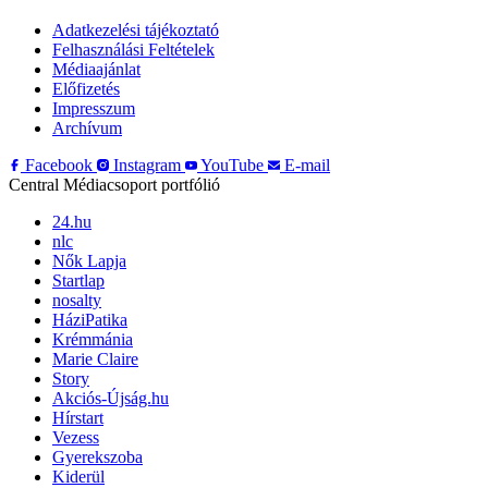
Adatkezelési tájékoztató
Felhasználási Feltételek
Médiaajánlat
Előfizetés
Impresszum
Archívum
Facebook
Instagram
YouTube
E-mail
Central Médiacsoport portfólió
24.hu
nlc
Nők Lapja
Startlap
nosalty
HáziPatika
Krémmánia
Marie Claire
Story
Akciós-Újság.hu
Hírstart
Vezess
Gyerekszoba
Kiderül