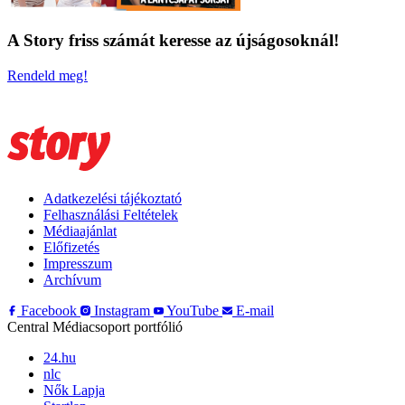
A Story friss számát keresse az újságosoknál!
Rendeld meg!
Adatkezelési tájékoztató
Felhasználási Feltételek
Médiaajánlat
Előfizetés
Impresszum
Archívum
Facebook
Instagram
YouTube
E-mail
Central Médiacsoport portfólió
24.hu
nlc
Nők Lapja