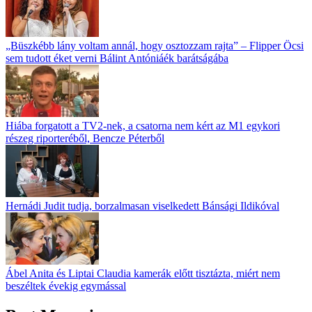
„Büszkébb lány voltam annál, hogy osztozzam rajta” – Flipper Öcsi
sem tudott éket verni Bálint Antóniáék barátságába
Hiába forgatott a TV2-nek, a csatorna nem kért az M1 egykori
részeg riporteréből, Bencze Péterből
Hernádi Judit tudja, borzalmasan viselkedett Bánsági Ildikóval
Ábel Anita és Liptai Claudia kamerák előtt tisztázta, miért nem
beszéltek évekig egymással