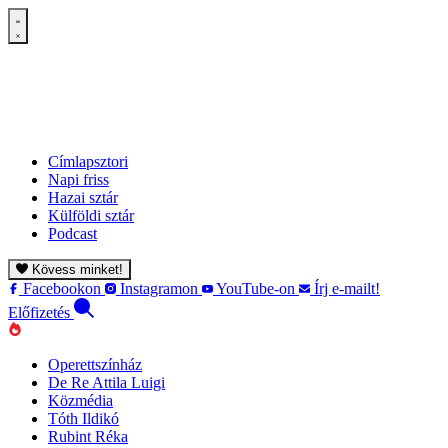
Címlapsztori
Napi friss
Hazai sztár
Külföldi sztár
Podcast
Kövess minket!
Facebookon
Instagramon
YouTube-on
Írj e-mailt!
Előfizetés
Operettszínház
De Re Attila Luigi
Közmédia
Tóth Ildikó
Rubint Réka