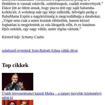
életükben is vannak esküvők, születésnapok, családi rendezvények.”
Ekkor jött az ötlete annak, hogy piacra dob egy saját babaruha-
kollekciót. A webshop már egy ideje működik, hétvégén pedig a
BabaMama Expón a nagyközönség is megcsodálhatja a darabokat.
„Végre nem csak a neten leszünk elérhetőek, hanem kézzel
foghatóan is megjelenünk az oda látogatók előtt, és ez hatalmas
lépés nekünk, egy nagy váltás, amire régóta vártunk.”
Kiemelt kép: Schumy Csaba
színésznő
gyerekek
Som-Balogh Edina
váltás
divat
Top cikkek
Újabb fenyegetéseket kapott Majka – a rapper ügyvéde közleményt
adott ki