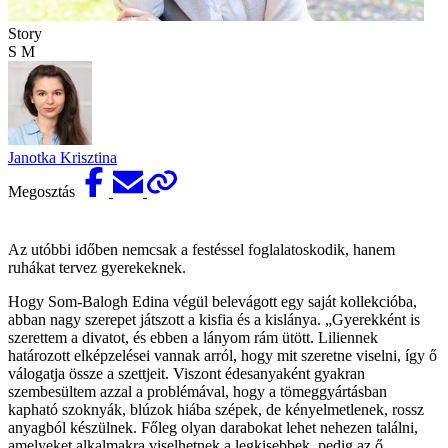
Story
S M
Janotka Krisztina
Megosztás
Az utóbbi időben nemcsak a festéssel foglalatoskodik, hanem
ruhákat tervez gyerekeknek.
Hogy Som-Balogh Edina végül belevágott egy saját kollekcióba,
abban nagy szerepet játszott a kisfia és a kislánya. „Gyerekként is
szerettem a divatot, és ebben a lányom rám ütött. Liliennek
határozott elképzelései vannak arról, hogy mit szeretne viselni, így ő
válogatja össze a szettjeit. Viszont édesanyaként gyakran
szembesültem azzal a problémával, hogy a tömeggyártásban
kapható szoknyák, blúzok hiába szépek, de kényelmetlenek, rossz
anyagból készülnek. Főleg olyan darabokat lehet nehezen találni,
amelyeket alkalmakra viselhetnek a legkisebbek, pedig az ő