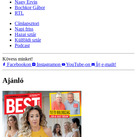
Nagy Ervin
Bochkor Gábor
RTL
Címlapsztori
Napi friss
Hazai sztár
Külföldi sztár
Podcast
Kövess minket!
Facebookon
Instagramon
YouTube-on
Írj e-mailt!
Ajánló