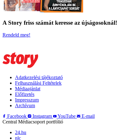
A Story friss számát keresse az újságosoknál!
Rendeld meg!
Adatkezelési tájékoztató
Felhasználási Feltételek
Médiaajánlat
Előfizetés
Impresszum
Archívum
Facebook
Instagram
YouTube
E-mail
Central Médiacsoport portfólió
24.hu
nlc