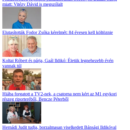
miatt: Vitézy Dávid is megszólalt
Elutasították Fodor Zsóka kérelmét: 84 évesen kell költöznie
Koltai Róbert és párja, Gaál Ildikó: Életük legnehezebb évén
vannak túl
Hiába forgatott a TV2-nek, a csatorna nem kért az M1 egykori
részeg riporteréből, Bencze Péterből
Hernádi Judit tudja, borzalmasan viselkedett Bánsági Ildikóval