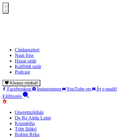
Címlapsztori
Napi friss
Hazai sztár
Külföldi sztár
Podcast
Kövess minket!
Facebookon
Instagramon
YouTube-on
Írj e-mailt!
Előfizetés
Operettszínház
De Re Attila Luigi
Közmédia
Tóth Ildikó
Rubint Réka