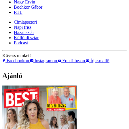
Nagy Ervin
Bochkor Gábor
RTL
Címlapsztori
Napi friss
Hazai sztár
Külföldi sztár
Podcast
Kövess minket!
Facebookon
Instagramon
YouTube-on
Írj e-mailt!
Ajánló