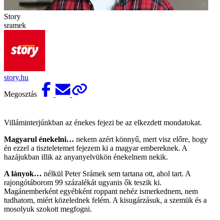
Story
sramek
story.hu
Megosztás
Villáminterjúnkban az énekes fejezi be az elkezdett mondatokat.
Magyarul énekelni…
nekem azért könnyű, mert visz előre, hogy
én ezzel a tiszteletemet fejezem ki a magyar embereknek. A
hazájukban illik az anyanyelvükön énekelnem nekik.
A lányok…
nélkül Peter Srámek sem tartana ott, ahol tart. A
rajongótáborom 99 százalékát ugyanis ők teszik ki.
Magánemberként egyébként roppant nehéz ismerkednem, nem
tudhatom, miért közelednek felém. A kisugárzásuk, a szemük és a
mosolyuk szokott megfogni.