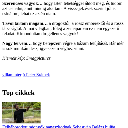
Szerencsés vagyok…
hogy Isten tehetséggel áldott meg, és tudom
azt csinálni, amit mindig akartam. A visszajelzések szerint jól is
csinálom, tehát ez az én utam.
Távol tartom magam…
a drogoktól, a rossz emberektől és a rossz­
társaságtól. A mai világban, főleg a zeneiparban ez nem egyszerű
feladat. Kimondottan drogellenes vagyok!
Nagy tervem…
hogy befejezem végre a házam felújítását. Bár idén
is sok munkám lesz, igyekszem véghez vinni.
Kiemelt kép: Smagpictures
villáminterjú
Peter Srámek
Top cikkek
Felháborodott rajongók panaszkodnak Sebestyén Balázs bulija