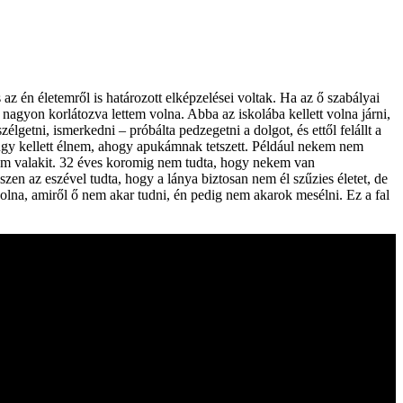
s az én életemről is határozott elképzelései voltak. Ha az ő szabályai
 nagyon korlátozva lettem volna. Abba az iskolába kellett volna járni,
élgetni, ismerkedni – próbálta pedzegetni a dolgot, és ettől felállt a
 úgy kellett élnem, ahogy apukámnak tetszett. Például nekem nem
ttem valakit. 32 éves koromig nem tudta, hogy nekem van
n az eszével tudta, hogy a lánya biztosan nem él szűzies életet, de
olna, amiről ő nem akar tudni, én pedig nem akarok mesélni. Ez a fal