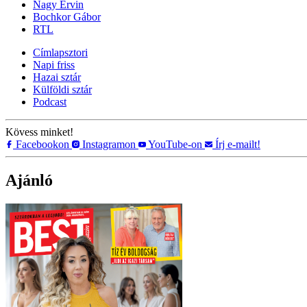
Nagy Ervin
Bochkor Gábor
RTL
Címlapsztori
Napi friss
Hazai sztár
Külföldi sztár
Podcast
Kövess minket!
Facebookon
Instagramon
YouTube-on
Írj e-mailt!
Ajánló