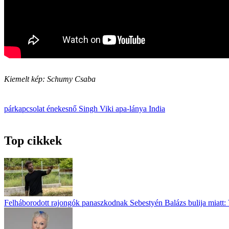
Kiemelt kép: Schumy Csaba
párkapcsolat
énekesnő
Singh Viki
apa-lánya
India
Top cikkek
Felháborodott rajongók panaszkodnak Sebestyén Balázs bulija miatt: 