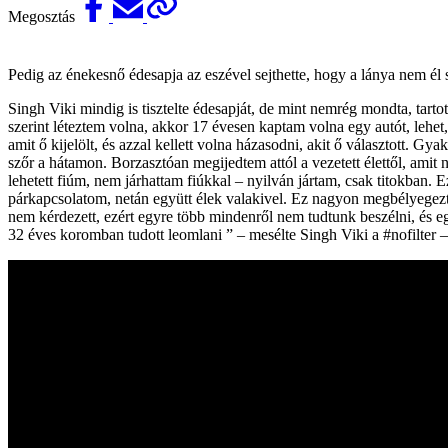
Megosztás
Pedig az énekesnő édesapja az eszével sejthette, hogy a lánya nem él s
Singh Viki mindig is tisztelte édesapját, de mint nemrég mondta, tartott
szerint léteztem volna, akkor 17 évesen kaptam volna egy autót, lehet,
amit ő kijelölt, és azzal kellett volna házasodni, akit ő választott. Gy
szőr a hátamon. Borzasztóan megijedtem attól a vezetett élettől, ami
lehetett fiúm, nem járhattam fiúkkal – nyilván jártam, csak titokban
párkapcsolatom, netán együtt élek valakivel. Ez nagyon megbélyegezte
nem kérdezett, ezért egyre több mindenről nem tudtunk beszélni, és e
32 éves koromban tudott leomlani ” – mesélte Singh Viki a #nofilter 