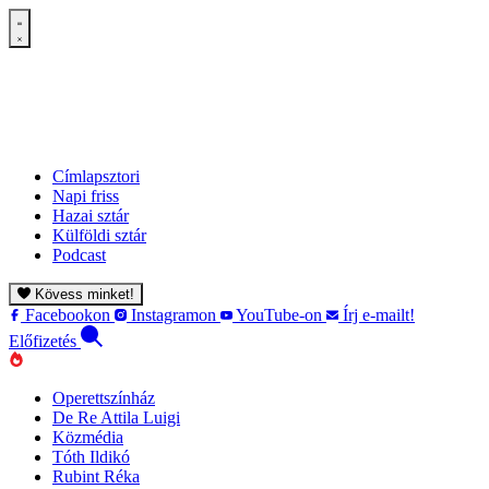
Címlapsztori
Napi friss
Hazai sztár
Külföldi sztár
Podcast
Kövess minket!
Facebookon
Instagramon
YouTube-on
Írj e-mailt!
Előfizetés
Operettszínház
De Re Attila Luigi
Közmédia
Tóth Ildikó
Rubint Réka