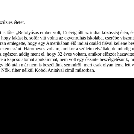
zűzies életet.
 is tőle. „Befolyásos ember volt, 15 évig állt az indiai közösség élén, é
 hogy lakást is, sofőr vitt volna az egyenruhás iskolába, cserébe viszont
akran emlegette, hogy egy Amerikában élő indiai család fiával kellene besz
t nekem szánt. Hároméves voltam, amikor a szüleim elváltak, de mindig
. Ez egészen addig ment el, hogy 32 éves voltam, amikor először hazavi
 a kapcsolatomat apukámmal, nem volt egy őszinte beszélgetésünk, hisze
gy idő után már nem is beszéltünk semmiről, mert csak olyan téma lett v
– Nők, filter nélkül Köböl Anitával című műsorban.