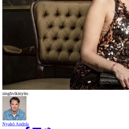
singhvikinyito
Nyakó András