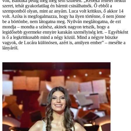
volt, Bandika pedig még meg sem született. „Rebeka feltétel nélkül
szeret, tehát gyakorlatilag én bármit csinálhatnék. Ő ebből a
szempontból olyan, mint az anyám. Luca volt kritikus, ő akkor 14
volt. Azóta is megfogalmazza, hogy ha ilyen történne, ő nem jönne
be a börtönbe, nem látogatna meg. Nyilván meglátogatna, de ezt
mondja – mondta a színész, akinek nagyon tetszik, hogy a
legidősebb gyermeke ennyire karakán személyiség lett. – Egyébként
is ő a legkritikusabb mind a négy közül. Mind a négyre büszke
vagyok, de Lucára különösen, azért is, amilyen ember” – mesélte a
lányáról.