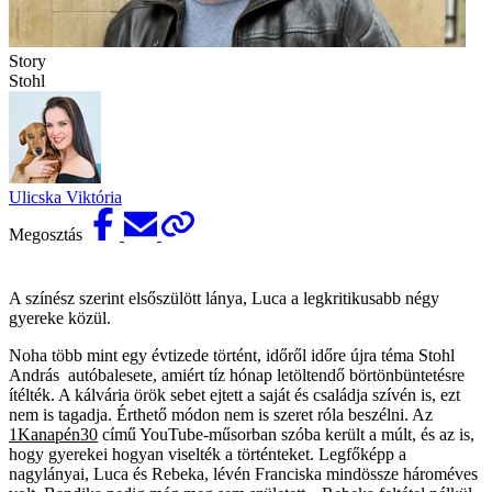
Story
Stohl
Ulicska Viktória
Megosztás
A színész szerint elsőszülött lánya, Luca a legkritikusabb négy
gyereke közül.
Noha több mint egy évtizede történt, időről időre újra téma Stohl
András autóbalesete, amiért tíz hónap letöltendő börtönbüntetésre
ítélték. A kálvária örök sebet ejtett a saját és családja szívén is, ezt
nem is tagadja. Érthető módon nem is szeret róla beszélni. Az
1Kanapén30
című YouTube-műsorban szóba került a múlt, és az is,
hogy gyerekei hogyan viselték a történteket. Legfőképp a
nagylányai, Luca és Rebeka, lévén Franciska mindössze hároméves