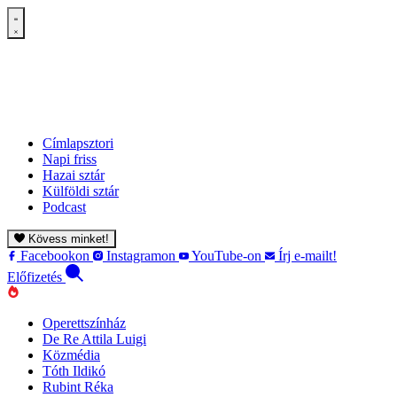
Címlapsztori
Napi friss
Hazai sztár
Külföldi sztár
Podcast
Kövess minket!
Facebookon
Instagramon
YouTube-on
Írj e-mailt!
Előfizetés
Operettszínház
De Re Attila Luigi
Közmédia
Tóth Ildikó
Rubint Réka