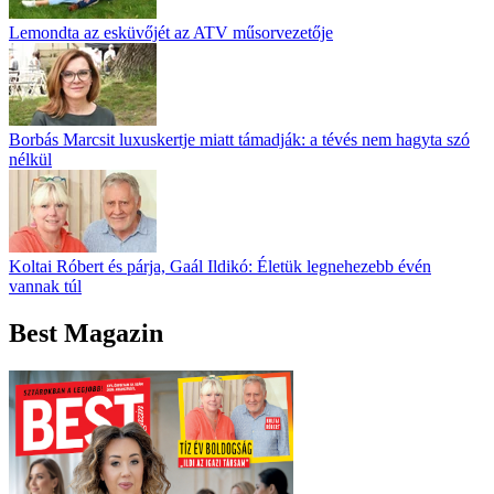
Lemondta az esküvőjét az ATV műsorvezetője
Borbás Marcsit luxuskertje miatt támadják: a tévés nem hagyta szó
nélkül
Koltai Róbert és párja, Gaál Ildikó: Életük legnehezebb évén
vannak túl
Best Magazin