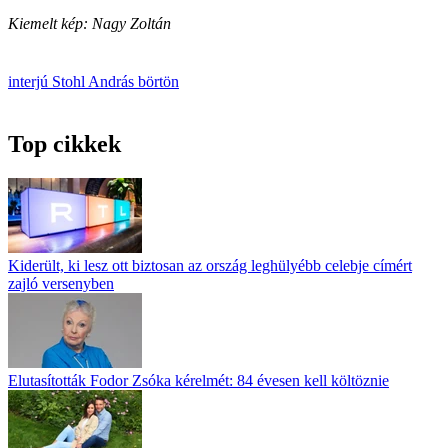
Kiemelt kép: Nagy
Zoltán
interjú
Stohl András
börtön
Top cikkek
Kiderült, ki lesz ott biztosan az ország leghülyébb celebje címért
zajló versenyben
Elutasították Fodor Zsóka kérelmét: 84 évesen kell költöznie