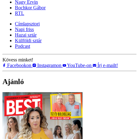
Nagy Ervin
Bochkor Gábor
RTL
Címlapsztori
Napi friss
Hazai sztár
Külföldi sztár
Podcast
Kövess minket!
Facebookon
Instagramon
YouTube-on
Írj e-mailt!
Ajánló