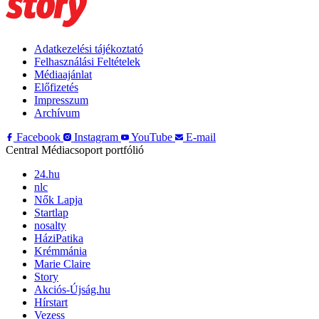
Adatkezelési tájékoztató
Felhasználási Feltételek
Médiaajánlat
Előfizetés
Impresszum
Archívum
Facebook
Instagram
YouTube
E-mail
Central Médiacsoport portfólió
24.hu
nlc
Nők Lapja
Startlap
nosalty
HáziPatika
Krémmánia
Marie Claire
Story
Akciós-Újság.hu
Hírstart
Vezess