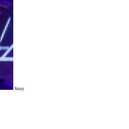
Story