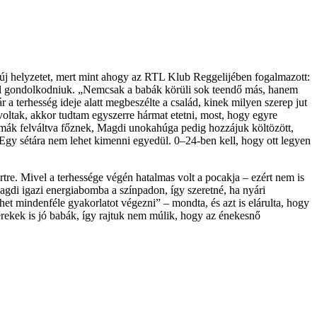
z új helyzetet, mert mint ahogy az RTL Klub Reggelijében fogalmazott:
y kell gondolkodniuk. „Nemcsak a babák körüli sok teendő más, hanem
 terhesség ideje alatt megbeszélte a család, kinek milyen szerep jut
oltak, akkor tudtam egyszerre hármat etetni, most, hogy egyre
amák felváltva főznek, Magdi unokahúga pedig hozzájuk költözött,
Egy sétára nem lehet kimenni egyedül. 0–24-ben kell, hogy ott legyen
rtre. Mivel a terhessége végén hatalmas volt a pocakja – ezért nem is
agdi igazi energiabomba a színpadon, így szeretné, ha nyári
et mindenféle gyakorlatot végezni” – mondta, és azt is elárulta, hogy
yerekek is jó babák, így rajtuk nem múlik, hogy az énekesnő