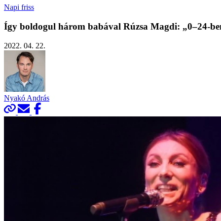
Napi friss
Így boldogul három babával Rúzsa Magdi: „0–24-ben 
2022. 04. 22.
Nyakó András