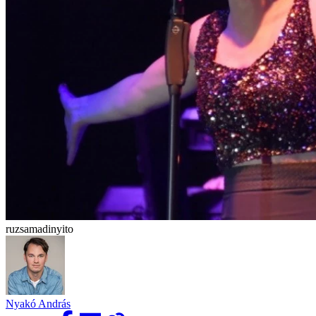
ruzsamadinyito
Nyakó András