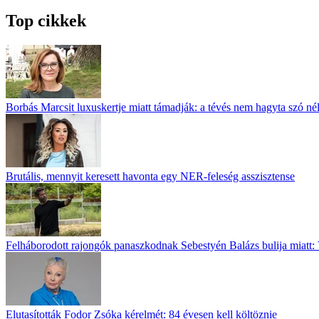
Top cikkek
Borbás Marcsit luxuskertje miatt támadják: a tévés nem hagyta szó né
Brutális, mennyit keresett havonta egy NER-feleség asszisztense
Felháborodott rajongók panaszkodnak Sebestyén Balázs bulija miatt: 
Elutasították Fodor Zsóka kérelmét: 84 évesen kell költöznie