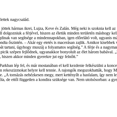
 lettek nagycsalád.
 jöttek hármas ikrei, Lujza, Keve és Zalán. Még neki is szoknia kell a
l kell dolgozniuk a férjével, hiszen az életük minden területén máshog
nak van segítsége a mindennapokban, igen előrelátó volt, ugyanis már a
ta őszintén. – Akár egy etetés is macerásan zajlik. Amikor kisebbek v
át tartani, úgyhogy muszáj a folyamatos segítség.” A férje és a nagym
 picik szépen fejlődnek, ugyanakkor bonyolult az élet három babával. „
 hiszen akkor minden gyerekre jut egy felnőtt.”
Parkban lép fel, és már mostanában el kell kezdenie felkészülni a konce
en rekeszizmokat helyre kell tennie. A rajongók megszokhatták, hogy M
e. „A tornázás nehézkesen megy, mert kettényílt a hasfalam, így nem leh
 róla, de ettől független a kondira szüksége van. Nem utolsósorban: a g