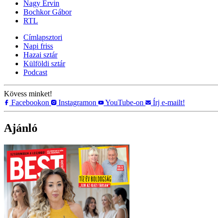
Nagy Ervin
Bochkor Gábor
RTL
Címlapsztori
Napi friss
Hazai sztár
Külföldi sztár
Podcast
Kövess minket!
Facebookon
Instagramon
YouTube-on
Írj e-mailt!
Ajánló