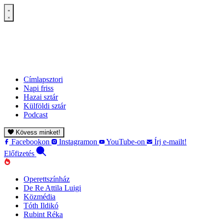
Címlapsztori
Napi friss
Hazai sztár
Külföldi sztár
Podcast
Kövess minket!
Facebookon
Instagramon
YouTube-on
Írj e-mailt!
Előfizetés
Operettszínház
De Re Attila Luigi
Közmédia
Tóth Ildikó
Rubint Réka