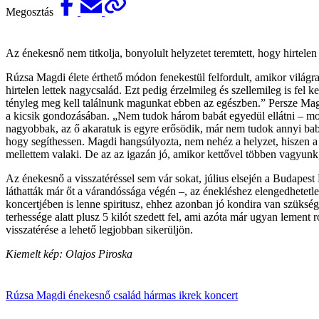
Megosztás
Az énekesnő nem titkolja, bonyolult helyzetet teremtett, hogy hirtelen
Rúzsa Magdi élete érthető módon fenekestül felfordult, amikor világra
hirtelen lettek nagycsalád. Ezt pedig érzelmileg és szellemileg is fe
tényleg meg kell találnunk magunkat ebben az egészben.” Persze Magdi
a kicsik gondozásában. „Nem tudok három babát egyedül ellátni – mond
nagyobbak, az ő akaratuk is egyre erősödik, már nem tudok annyi bab
hogy segíthessen. Magdi hangsúlyozta, nem nehéz a helyzet, hiszen a
mellettem valaki. De az az igazán jó, amikor kettővel többen vagyunk,
Az énekesnő a visszatéréssel sem vár sokat, július elsején a Budapest 
láthatták már őt a várandóssága végén –, az énekléshez elengedhetetl
koncertjében is lenne spiritusz, ehhez azonban jó kondira van szükség
terhessége alatt plusz 5 kilót szedett fel, ami azóta már ugyan lement
visszatérése a lehető legjobban sikerüljön.
Kiemelt kép: Olajos Piroska
Rúzsa Magdi
énekesnő
család
hármas ikrek
koncert