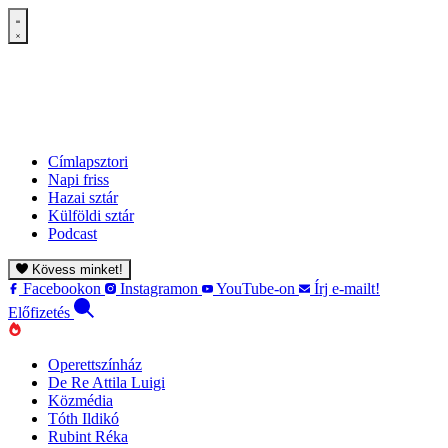
Címlapsztori
Napi friss
Hazai sztár
Külföldi sztár
Podcast
Kövess minket!
Facebookon
Instagramon
YouTube-on
Írj e-mailt!
Előfizetés
Operettszínház
De Re Attila Luigi
Közmédia
Tóth Ildikó
Rubint Réka