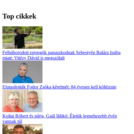
Top cikkek
Felháborodott rajongók panaszkodnak Sebestyén Balázs bulija
miatt: Vitézy Dávid is megszólalt
Elutasították Fodor Zsóka kérelmét: 84 évesen kell költöznie
Koltai Róbert és párja, Gaál Ildikó: Életük legnehezebb évén
vannak túl