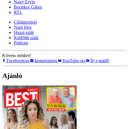
Nagy Ervin
Bochkor Gábor
RTL
Címlapsztori
Napi friss
Hazai sztár
Külföldi sztár
Podcast
Kövess minket!
Facebookon
Instagramon
YouTube-on
Írj e-mailt!
Ajánló