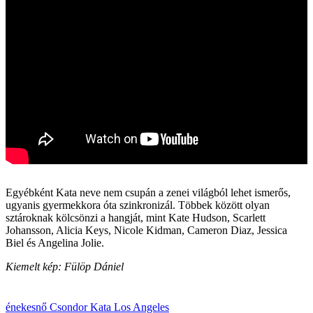
Egyébként Kata neve nem csupán a zenei világból lehet ismerős,
ugyanis gyermekkora óta szinkronizál. Többek között olyan
sztároknak kölcsönzi a hangját, mint Kate Hudson, Scarlett
Johansson, Alicia Keys, Nicole Kidman, Cameron Diaz, Jessica
Biel és Angelina Jolie.
Kiemelt kép: Fülöp Dániel
énekesnő
Csondor Kata
Los Angeles