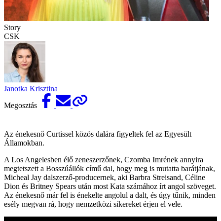
Story
CSK
Janotka Krisztina
Megosztás
Az énekesnő Curtissel közös dalára figyeltek fel az Egyesült
Államokban.
A Los Angelesben élő zeneszerzőnek, Czomba Imrének annyira
megtetszett a Bosszúállók című dal, hogy meg is mutatta barátjának,
Micheal Jay dalszerző-producernek, aki Barbra Streisand, Céline
Dion és Britney Spears után most Kata számához írt angol szöveget.
Az énekesnő már fel is énekelte angolul a dalt, és úgy tűnik, minden
esély megvan rá, hogy nemzetközi sikereket érjen el vele.