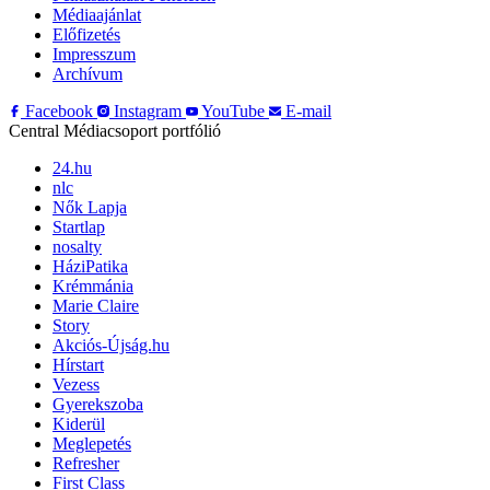
Médiaajánlat
Előfizetés
Impresszum
Archívum
Facebook
Instagram
YouTube
E-mail
Central Médiacsoport portfólió
24.hu
nlc
Nők Lapja
Startlap
nosalty
HáziPatika
Krémmánia
Marie Claire
Story
Akciós-Újság.hu
Hírstart
Vezess
Gyerekszoba
Kiderül
Meglepetés
Refresher
First Class