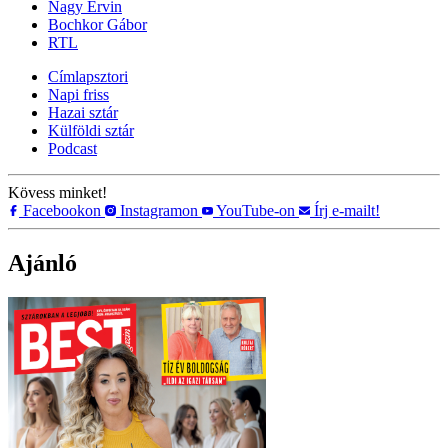
Nagy Ervin
Bochkor Gábor
RTL
Címlapsztori
Napi friss
Hazai sztár
Külföldi sztár
Podcast
Kövess minket!
Facebookon
Instagramon
YouTube-on
Írj e-mailt!
Ajánló