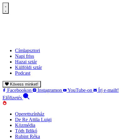
Címlapsztori
Napi friss
Hazai sztár
Külföldi sztár
Podcast
Kövess minket!
Facebookon
Instagramon
YouTube-on
Írj e-mailt!
Előfizetés
Operettszínház
De Re Attila Luigi
Közmédia
Tóth Ildikó
Rubint Réka