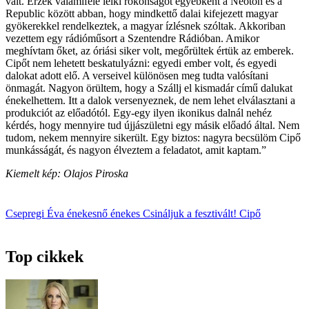
vált. Érzek valamiféle lelki rokonságot egyébként a Neoton és a
Republic között abban, hogy mindkettő dalai kifejezett magyar
gyökerekkel rendelkeztek, a magyar ízlésnek szóltak. Akkoriban
vezettem egy rádióműsort a Szentendre Rádióban. Amikor
meghívtam őket, az óriási siker volt, megőrültek értük az emberek.
Cipőt nem lehetett beskatulyázni: egyedi ember volt, és egyedi
dalokat adott elő. A verseivel különösen meg tudta valósítani
önmagát. Nagyon örültem, hogy a Szállj el kismadár című dalukat
énekelhettem. Itt a dalok versenyeznek, de nem lehet elválasztani a
produkciót az előadótól. Egy-egy ilyen ikonikus dalnál nehéz
kérdés, hogy mennyire tud újjászületni egy másik előadó által. Nem
tudom, nekem mennyire sikerült. Egy biztos: nagyra becsülöm Cipő
munkásságát, és nagyon élveztem a feladatot, amit kaptam.”
Kiemelt kép: Olajos Piroska
Csepregi Éva
énekesnő
énekes
Csináljuk a fesztivált!
Cipő
Top cikkek