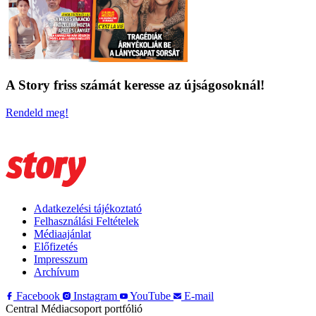
A Story friss számát keresse az újságosoknál!
Rendeld meg!
Adatkezelési tájékoztató
Felhasználási Feltételek
Médiaajánlat
Előfizetés
Impresszum
Archívum
Facebook
Instagram
YouTube
E-mail
Central Médiacsoport portfólió