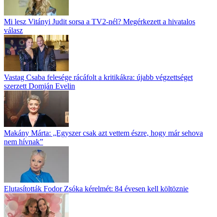
Mi lesz Vitányi Judit sorsa a TV2-nél? Megérkezett a hivatalos
válasz
Vastag Csaba felesége rácáfolt a kritikákra: újabb végzettséget
szerzett Domján Evelin
Makány Márta: „Egyszer csak azt vettem észre, hogy már sehova
nem hívnak”
Elutasították Fodor Zsóka kérelmét: 84 évesen kell költöznie