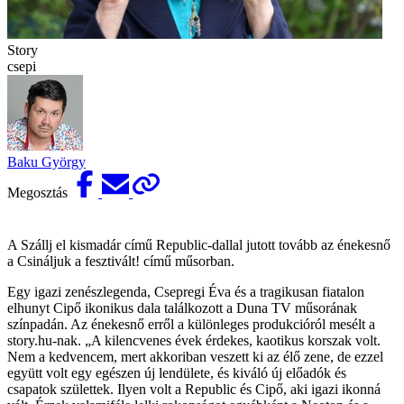
Story
csepi
Baku György
Megosztás
A Szállj el kismadár című Republic-dallal jutott tovább az énekesnő
a Csináljuk a fesztivált! című műsorban.
Egy igazi zenészlegenda, Csepregi Éva és a tragikusan fiatalon
elhunyt Cipő ikonikus dala találkozott a Duna TV műsorának
színpadán. Az énekesnő erről a különleges produkcióról mesélt a
story.hu-nak. „A kilencvenes évek érdekes, kaotikus korszak volt.
Nem a kedvencem, mert akkoriban veszett ki az élő zene, de ezzel
együtt volt egy egészen új lendülete, és kiváló új előadók és
csapatok születtek. Ilyen volt a Republic és Cipő, aki igazi ikonná