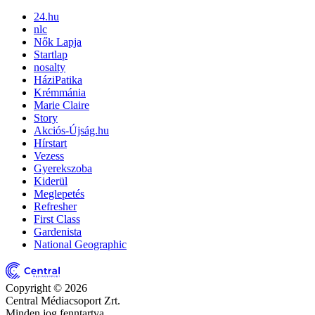
24.hu
nlc
Nők Lapja
Startlap
nosalty
HáziPatika
Krémmánia
Marie Claire
Story
Akciós-Újság.hu
Hírstart
Vezess
Gyerekszoba
Kiderül
Meglepetés
Refresher
First Class
Gardenista
National Geographic
Copyright © 2026
Central Médiacsoport Zrt.
Minden jog fenntartva