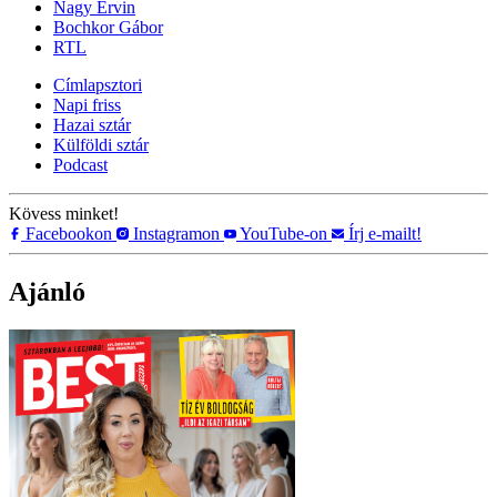
Nagy Ervin
Bochkor Gábor
RTL
Címlapsztori
Napi friss
Hazai sztár
Külföldi sztár
Podcast
Kövess minket!
Facebookon
Instagramon
YouTube-on
Írj e-mailt!
Ajánló