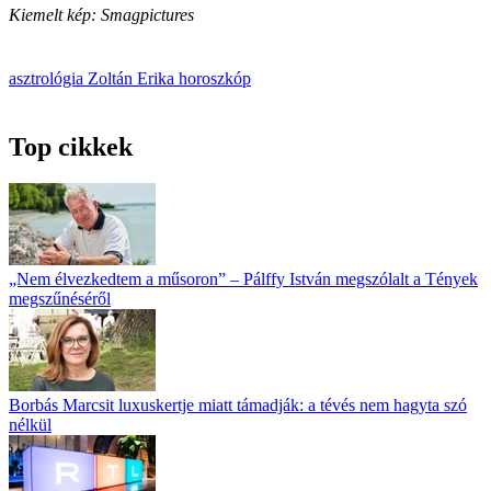
Kiemelt kép: Smagpictures
asztrológia
Zoltán Erika
horoszkóp
Top cikkek
„Nem élvezkedtem a műsoron” – Pálffy István megszólalt a Tények
megszűnéséről
Borbás Marcsit luxuskertje miatt támadják: a tévés nem hagyta szó
nélkül