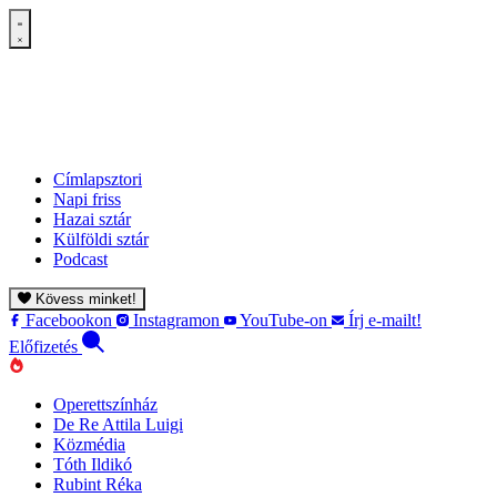
Címlapsztori
Napi friss
Hazai sztár
Külföldi sztár
Podcast
Kövess minket!
Facebookon
Instagramon
YouTube-on
Írj e-mailt!
Előfizetés
Operettszínház
De Re Attila Luigi
Közmédia
Tóth Ildikó
Rubint Réka