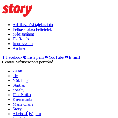
Adatkezelési tájékoztató
Felhasználási Feltételek
Médiaajánlat
Előfizetés
Impresszum
Archívum
Facebook
Instagram
YouTube
E-mail
Central Médiacsoport portfólió
24.hu
nlc
Nők Lapja
Startlap
nosalty
HáziPatika
Krémmánia
Marie Claire
Story
Akciós-Újság.hu