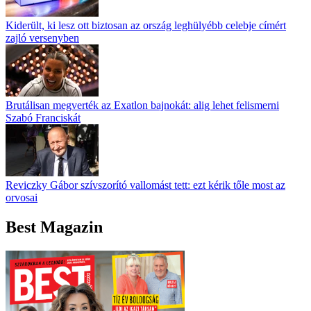
Kiderült, ki lesz ott biztosan az ország leghülyébb celebje címért
zajló versenyben
Brutálisan megverték az Exatlon bajnokát: alig lehet felismerni
Szabó Franciskát
Reviczky Gábor szívszorító vallomást tett: ezt kérik tőle most az
orvosai
Best Magazin